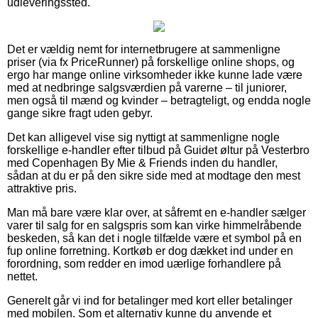
udleveringssted.
Det er vældig nemt for internetbrugere at sammenligne
priser (via fx PriceRunner) på forskellige online shops, og
ergo har mange online virksomheder ikke kunne lade være
med at nedbringe salgsværdien på varerne – til juniorer,
men også til mænd og kvinder – betragteligt, og endda nogle
gange sikre fragt uden gebyr.
Det kan alligevel vise sig nyttigt at sammenligne nogle
forskellige e-handler efter tilbud på Guidet øltur på Vesterbro
med Copenhagen By Mie & Friends inden du handler,
sådan at du er på den sikre side med at modtage den mest
attraktive pris.
Man må bare være klar over, at såfremt en e-handler sælger
varer til salg for en salgspris som kan virke himmelråbende
beskeden, så kan det i nogle tilfælde være et symbol på en
fup online forretning. Kortkøb er dog dækket ind under en
forordning, som redder en imod uærlige forhandlere på
nettet.
Generelt går vi ind for betalinger med kort eller betalinger
med mobilen. Som et alternativ kunne du anvende et