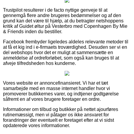
Trustpilot resulterer i de facto nyttige genveje til at
gennemgå flere andre brugeres bedømmelser og af den
grund kan det være til hjælp, at du betragter netshoppens
kritik af Guidet øltur på Vesterbro med Copenhagen By Mie
& Friends inden du bestiller.
Facebook frembyder ligeledes aldeles relevante metoder til
at få et kig ind i e-firmaets troværdighed. Desuden ser vi en
del webshops hvor det er muligt at sammensætte en
anmeldelse af ordreforløbet, som også kan bruges til at
afveje tilfredsheden hos kunderne.
Vores website er annoncefinansieret. Vi har et tæt
samarbejde med en masse internet handler hvor vi
promoverer butikkernes varer, og indtjener godtgørelse
såfremt en af vores brugere foretager en ordre.
Informationer om tilbud og butikker på nettet ajourføres
rutinemæssigt, men vi påtager os ikke ansvaret for
forandringer der eventuelt er foretaget efter at vi sidst
opdaterede vores informationer.