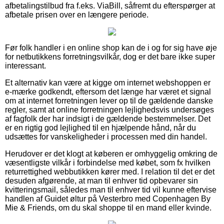
afbetalingstilbud fra f.eks. ViaBill, såfremt du efterspørger at
afbetale prisen over en længere periode.
Før folk handler i en online shop kan de i og for sig have øje
for netbutikkens forretningsvilkår, dog er det bare ikke super
interessant.
Et alternativ kan være at kigge om internet webshoppen er
e-mærke godkendt, eftersom det længe har været et signal
om at internet forretningen lever op til de gældende danske
regler, samt at online forretningen lejlighedsvis undersøges
af fagfolk der har indsigt i de gældende bestemmelser. Det
er en rigtig god lejlighed til en hjælpende hånd, når du
udsættes for vanskeligheder i processen med din handel.
Herudover er det klogt at køberen er omhyggelig omkring de
væsentligste vilkår i forbindelse med købet, som fx hvilken
returrettighed webbutikken kører med. I relation til det er det
desuden afgørende, at man til enhver tid opbevarer sin
kvitteringsmail, således man til enhver tid vil kunne eftervise
handlen af Guidet øltur på Vesterbro med Copenhagen By
Mie & Friends, om du skal shoppe til en mand eller kvinde.