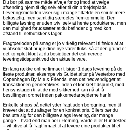
Du bør på samme måde afveje for og imod at vælge
afsending hjem til dig selv eller til din arbejdsplads.
Leveringsmetoden viser sig i mange tilfælde en smule mere
bekostelig, men samtidig særdeles fremkommelig. Den
billigste løsning er uden tvivl selv at hente produkterne, men
den mulighed forudsætter at du befinder dig med kort
afstand til netbutikkens lager.
Fragtperioden på smag er jo virkelig relevant i tilfælde af at
vi absolut skal bruge dine nye varer fluks, så af den grund er
det komplet klogt at du besigtiger det estimerede
leveringstidspunkt ved den aktuelle vare.
En lang række online firmaer tilsiger 1 dags levering på de
fleste produkter, eksempelvis Guidet øltur på Vesterbro med
Copenhagen By Mie & Friends, men det nødvendiggør at
transaktionen gennemføres inden et konkret tidspunkt, med
hensynstagen til at de med sikkerhed kan nå at få
bestillingen ordnet inden pakkemedarbejderne har fri.
Enkelte shops på nettet yder fragt uden beregning, men tit
kræver det at du aftager for en konkret pris. Ellers bør du
beslutte sig for den billigste slags levering, der mange
gange – hvad end man bor i Herning, Varde eller Hundested
– vil blive at få fragtfirmaet til at levere dine produkter til et