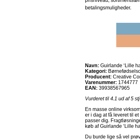
prisniveau, sortimentstø
betalingsmuligheder.
Navn:
Guirlande ‘Lille ha
Kategori:
Børnefødsels
Producent:
Creative Co
Varenummer:
1744777
EAN:
39938567965
Vurderet til
4.1
ud af 5 st
En masse online virksom
er i dag at få leveret til
passer dig. Fragtløsninge
køb af Guirlande ‘Lille ha
Du burde lige så vel prøv