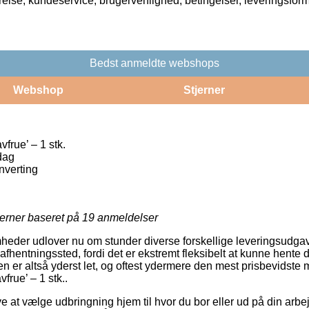
rrelse, kundeservice, brugervenlighed, betingelser, leveringsfor
Bedst anmeldte webshops
Webshop
Stjerner
vfrue’ – 1 stk.
dag
nverting
jerner baseret på
19
anmeldelser
heder udlover nu om stunder diverse forskellige leveringsudg
 et afhentningssted, fordi det er ekstremt fleksibelt at kunne hente 
n er altså yderst let, og oftest ydermere den mest prisbevidste 
vfrue’ – 1 stk..
e at vælge udbringning hjem til hvor du bor eller ud på din arbe