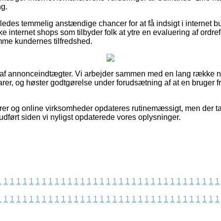
ng.
edes temmelig anstændige chancer for at få indsigt i internet b
 internet shops som tilbyder folk at ytre en evaluering af ordre
emme kundernes tilfredshed.
t af annonceindtægter. Vi arbejder sammen med en lang række ne
rer, og høster godtgørelse under forudsætning af at en bruger 
rer og online virksomheder opdateres rutinemæssigt, men der ta
dført siden vi nyligst opdaterede vores oplysninger.
1
1
1
1
1
1
1
1
1
1
1
1
1
1
1
1
1
1
1
1
1
1
1
1
1
1
1
1
1
1
1
1
1
1
1
1
1
1
1
1
1
1
1
1
1
1
1
1
1
1
1
1
1
1
1
1
1
1
1
1
1
1
1
1
1
1
1
1
1
1