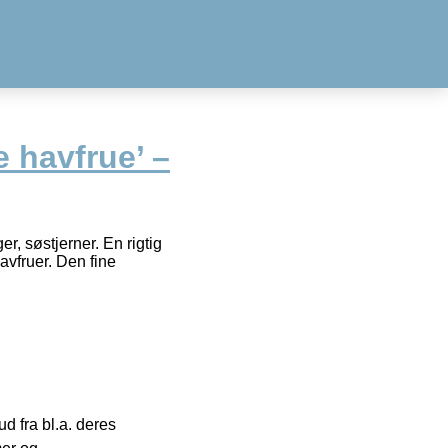
e havfrue’ –
er, søstjerner. En rigtig
havfruer. Den fine
 fra bl.a. deres