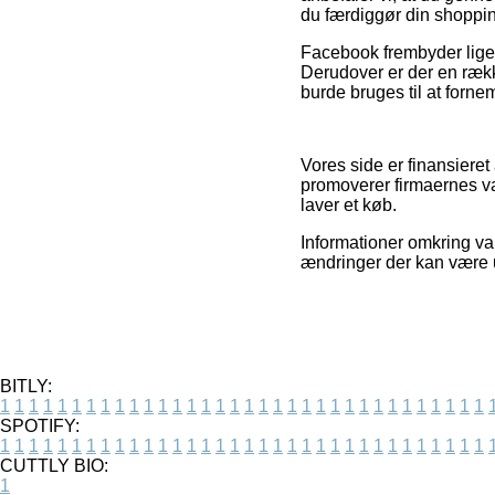
du færdiggør din shoppi
Facebook frembyder ligel
Derudover er der en række
burde bruges til at forn
Vores side er finansiere
promoverer firmaernes va
laver et køb.
Informationer omkring va
ændringer der kan være u
BITLY:
1
1
1
1
1
1
1
1
1
1
1
1
1
1
1
1
1
1
1
1
1
1
1
1
1
1
1
1
1
1
1
1
1
1
SPOTIFY:
1
1
1
1
1
1
1
1
1
1
1
1
1
1
1
1
1
1
1
1
1
1
1
1
1
1
1
1
1
1
1
1
1
1
CUTTLY BIO:
1