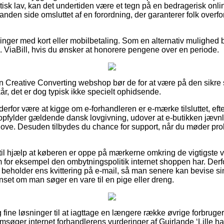
stisk lav, kan det undertiden være et tegn på en bedragerisk onl
anden side omsluttet af en forordning, der garanterer folk overf
illinger med kort eller mobilbetaling. Som en alternativ mulighed 
ks. ViaBill, hvis du ønsker at honorere pengene over en periode.
i en Creative Converting webshop bør de for at være på den sik
r, det er dog typisk ikke specielt ophidsende.
n derfor være at kigge om e-forhandleren er e-mærke tilsluttet, ef
 opfylder gældende dansk lovgivning, udover at e-butikken jævnli
love. Desuden tilbydes du chance for support, når du møder pr
til hjælp at køberen er oppe på mærkerne omkring de vigtigste v
m for eksempel den ombytningspolitik internet shoppen har. Derf
id beholder ens kvittering på e-mail, så man senere kan bevise s
uanset om man søger en vare til en pige eller dreng.
ig fine løsninger til at iagttage en længere række øvrige forbru
msøger internet forhandlerens vurderinger af Guirlande ‘Lille havf