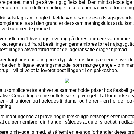
pebret, men lige så vel rigtig fleksibel. Den mindst kostelige f
ter ordren, men dette er betinget af at du bor nærved e-forretni
ødselsdag kan i nogle tilfælde være særdeles udslagsgivende i 
 omgående, så af den grund er det skam meningsfuldt at du kont
det vedkommende produkt.
iver løfte om 1 hverdags levering på deres primære varenumre,
hvilket regnes ud fra at bestillingen gennemføres før et nøjagtigt t
bestillingen afsted forud for at de lageransatte drager hjemad.
krer fragt uden betaling, men typisk er det kun gældende hvis de
gribe den billigste leveringsmetode, som mange gange – om man 
up – vil blive at få leveret bestillingen til en pakkeshop.
ra ukompliceret for enhver at sammenholde priser hos forskellig
tive Converting online outlets set sig tvunget til at formindske 
ter – til juniorer, og ligeledes til damer og herrer – en hel del,
gning.
re indbringende at prøve nogle forskellige netshops efter rabatk
r at du gennemfører din handel, således at du er sikret at modtage
re omhyggelig med, at såfremt en e-shop forhandler deres prod