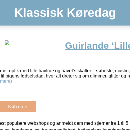
Klassisk Køredag
Guirlande ‘Lill
mmer optik med lille havfrue og havet’s skatter – søheste, musling
til pigens fødselsdag, hvor alt drejer sig om glimmer, glitter og 
 mere)
Køb nu »
t populære webshops og anmeldt dem med stjerner fra 1 til 5 ud