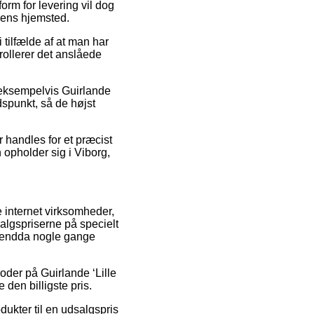
orm for levering vil dog
ngens hjemsted.
tilfælde af at man har
rollerer det anslåede
 eksempelvis Guirlande
idspunkt, så de højst
r handles for et præcist
opholder sig i Viborg,
e internet virksomheder,
salgspriserne på specielt
 og endda nogle gange
oder på Guirlande ‘Lille
 den billigste pris.
ukter til en udsalgspris