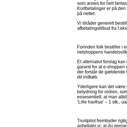
som anses for helt fanta
Kortbetalinger er på den 
på nettet.
Vi tilråder generelt best
afbetalingstilbud fra f.e
Forinden folk bestiller 
netshoppens handelsvilkå
Et alternativt forslag ka
garanti for at e-shoppen
der forstår de gældende 
dit indkøb.
Yderligere kan det være 
betydning for ordren, so
essesentielt, at man alt
‘Lille havfrue’ – 1 stk., 
Trustpilot frembyder rigt
anbefaler vi, at du genne