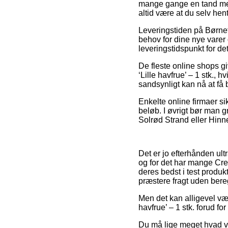
mange gange en tand mere 
altid være at du selv hen
Leveringstiden på Børnef
behov for dine nye varer
leveringstidspunkt for 
De fleste online shops g
‘Lille havfrue’ – 1 stk., 
sandsynligt kan nå at få 
Enkelte online firmaer si
beløb. I øvrigt bør man 
Solrød Strand eller Hinner
Det er jo efterhånden ult
og for det har mange Crea
deres bedst i test produk
præstere fragt uden bere
Men det kan alligevel væ
havfrue’ – 1 stk. forud fo
Du må lige meget hvad væ