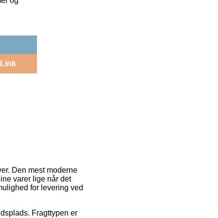
mer og
Link
aver. Den mest moderne
dine varer lige når det
mulighed for levering ved
jdsplads. Fragttypen er