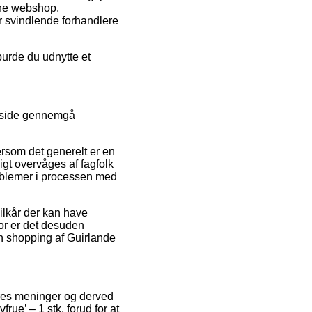
ine webshop.
or svindlende forhandlere
burde du udnytte et
re side gennemgå
tersom det generelt er en
gt overvåges af fagfolk
oblemer i processen med
ilkår der kan have
or er det desuden
in shopping af Guirlande
geres meninger og derved
rue’ – 1 stk. forud for at