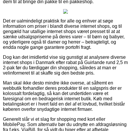
dem til at bringe din pakke til en pakkeshop.
Det er ualmindeligt praktisk for alle og enhver at søge
information om priser i blandt diverse internet shops, og til
gengæld har utallige internet shops været presset til at at
sænke udsalgspriserne på deres varer – til børn og babyer,
og yderligere også til damer og herrer – betragteligt, og
endda nogle gange garantere portofri fragt.
Dog kan det imidlertid vise sig gunstigt at analysere diverse
internet shops i Danmark efter rabat på Guirlande rund 2,5 m
2-pak før du færdiggør din shopping, således at man er
velinformeret til at skaffe sig den bedste pris.
Man skal ikke desto mindre ikke overse, at såfremt en
webbutik forhandler deres produkter til en salgspris der er
kolossalt fordelagtig, så kan det undertiden være et
faresignal om en bedragerisk internet butik. Køb med
betalingskort er i hvert fald en del af et lovbud, hvilket bistår
køberen overfor snydagtige internet firmaer.
Generelt slår vi et slag for shopping med kort eller
MobilePay. Som alternativ bør du udnytte en afdragsløsning
fra f.eks. ViaBill, for så vidt du higer efter at afbetale