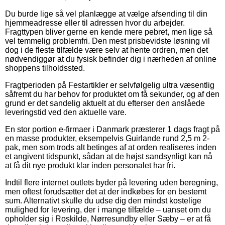
Du burde lige så vel planlægge at vælge afsending til din
hjemmeadresse eller til adressen hvor du arbejder.
Fragttypen bliver gerne en kende mere pebret, men lige så
vel temmelig problemfri. Den mest prisbevidste løsning vil
dog i de fleste tilfælde være selv at hente ordren, men det
nødvendiggør at du fysisk befinder dig i nærheden af online
shoppens tilholdssted.
Fragtperioden på Festartikler er selvfølgelig ultra væsentlig
såfremt du har behov for produktet om få sekunder, og af den
grund er det sandelig aktuelt at du efterser den anslåede
leveringstid ved den aktuelle vare.
En stor portion e-firmaer i Danmark præsterer 1 dags fragt på
en masse produkter, eksempelvis Guirlande rund 2,5 m 2-
pak, men som trods alt betinges af at orden realiseres inden
et angivent tidspunkt, sådan at de højst sandsynligt kan nå
at få dit nye produkt klar inden personalet har fri.
Indtil flere internet outlets byder på levering uden beregning,
men oftest forudsætter det at der indkøbes for en bestemt
sum. Alternativt skulle du udse dig den mindst kostelige
mulighed for levering, der i mange tilfælde – uanset om du
opholder sig i Roskilde, Nørresundby eller Sæby – er at få