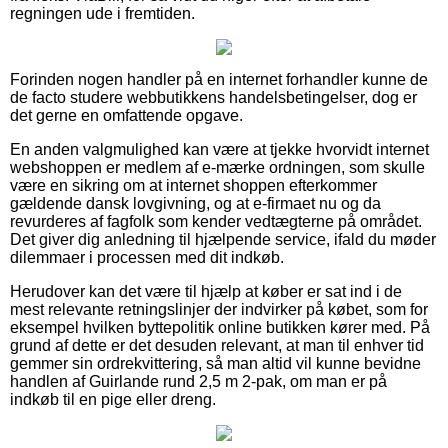
regningen ude i fremtiden.
Forinden nogen handler på en internet forhandler kunne de
de facto studere webbutikkens handelsbetingelser, dog er
det gerne en omfattende opgave.
En anden valgmulighed kan være at tjekke hvorvidt internet
webshoppen er medlem af e-mærke ordningen, som skulle
være en sikring om at internet shoppen efterkommer
gældende dansk lovgivning, og at e-firmaet nu og da
revurderes af fagfolk som kender vedtægterne på området.
Det giver dig anledning til hjælpende service, ifald du møder
dilemmaer i processen med dit indkøb.
Herudover kan det være til hjælp at køber er sat ind i de
mest relevante retningslinjer der indvirker på købet, som for
eksempel hvilken byttepolitik online butikken kører med. På
grund af dette er det desuden relevant, at man til enhver tid
gemmer sin ordrekvittering, så man altid vil kunne bevidne
handlen af Guirlande rund 2,5 m 2-pak, om man er på
indkøb til en pige eller dreng.