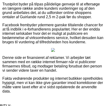
Trustpilot byder på tilpas pålidelige genveje til at eftersøge
en længere række andre kunders vurderinger og af den
grund anbefales det, at du udforsker online shoppens
omtaler af Guirlande rund 2,5 m 2-pak før du shopper.
Facebook frembyder ydermere ganske tiltalende chancer for
at få indblik i e-forhandlerens popularitet. Her er der endda
internet selskaber hvor det er muligt at publicere en
bedømmelse af virksomhedens service, hvilket desuden kan
bruges til vurdering af tilfredsheden hos kunderne.
Denne side er finansieret af reklamer. Vi arbejder tæt
sammen med en række internet firmaer når vi publicerer
firmaernes tilbud, og modtager betaling forudsat den person
vi sender videre laver en handel.
Fakta vedrørende produkter og internet butikker opretholdes
hyppigt, men vi kan ikke give garantier imod korrektioner der
måtte være lavet efter at vi sidst opdaterede de anvendte
data.
BITLY: