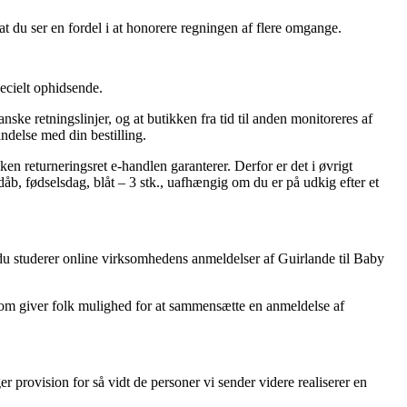
f at du ser en fordel i at honorere regningen af flere omgange.
ecielt ophidsende.
ske retningslinjer, og at butikken fra tid til anden monitoreres af
ndelse med din bestilling.
ken returneringsret e-handlen garanterer. Derfor er det i øvrigt
åb, fødselsdag, blåt – 3 stk., uafhængig om du er på udkig efter et
du studerer online virksomhedens anmeldelser af Guirlande til Baby
som giver folk mulighed for at sammensætte en anmeldelse af
r provision for så vidt de personer vi sender videre realiserer en