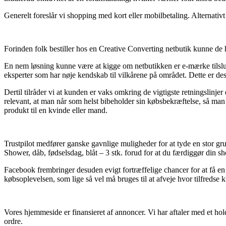
Generelt foreslår vi shopping med kort eller mobilbetaling. Alternativt b
Forinden folk bestiller hos en Creative Converting netbutik kunne de 
En nem løsning kunne være at kigge om netbutikken er e-mærke tilslutte
eksperter som har nøje kendskab til vilkårene på området. Dette er des
Dertil tilråder vi at kunden er vaks omkring de vigtigste retningslinje
relevant, at man når som helst bibeholder sin købsbekræftelse, så man 
produkt til en kvinde eller mand.
Trustpilot medfører ganske gavnlige muligheder for at tyde en stor g
Shower, dåb, fødselsdag, blåt – 3 stk. forud for at du færdiggør din s
Facebook frembringer desuden evigt fortræffelige chancer for at få 
købsoplevelsen, som lige så vel må bruges til at afveje hvor tilfredse 
Vores hjemmeside er finansieret af annoncer. Vi har aftaler med et hol
ordre.