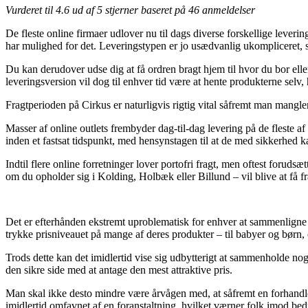
Vurderet til
4.6
ud af 5 stjerner baseret på
46
anmeldelser
De fleste online firmaer udlover nu til dags diverse forskellige lever
har mulighed for det. Leveringstypen er jo usædvanlig ukompliceret, s
Du kan derudover udse dig at få ordren bragt hjem til hvor du bor elle
leveringsversion vil dog til enhver tid være at hente produkterne selv,
Fragtperioden på Cirkus er naturligvis rigtig vital såfremt man mangler 
Masser af online outlets frembyder dag-til-dag levering på de fleste a
inden et fastsat tidspunkt, med hensynstagen til at de med sikkerhed k
Indtil flere online forretninger lover portofri fragt, men oftest forud
om du opholder sig i Kolding, Holbæk eller Billund – vil blive at få frag
Det er efterhånden ekstremt uproblematisk for enhver at sammenligne pri
trykke prisniveauet på mange af deres produkter – til babyer og børn,
Trods dette kan det imidlertid vise sig udbytterigt at sammenholde nog
den sikre side med at antage den mest attraktive pris.
Man skal ikke desto mindre være årvågen med, at såfremt en forhandler
imidlertid omfavnet af en foranstaltning, hvilket værner folk imod bedr