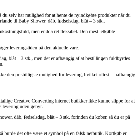
 så du selv har mulighed for at hente de nyindkøbte produkter når du
ande til Baby Shower, dåb, fødselsdag, blåt – 3 stk..
omkostningsfuld, men endda ret fleksibel. Den mest letkøbte
søger leveringstiden på den aktuelle vare.
g, blåt – 3 stk., men det er afhængig af at bestillingen fuldbyrdes
n.
kke den prisbilligste mulighed for levering, hvilket oftest – uafhængig
tallige Creative Converting internet butikker ikke kunne slippe for at
e levering uden gebyr.
ower, dåb, fødselsdag, blåt – 3 stk. forinden du køber, så du er på
så burde det ofte være et symbol på en falsk netbutik. Kortkøb er