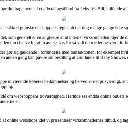
ør du drage nytte af et afbetalingstilbud fra f.eks. ViaBill, i tilfælde a
helt sikkert granske netshoppens regler, det er dog mange gange ikke sp
t, som generelt er en angivelse af at internet virksomheden føjer de dan
uden din chance for at få assistance, for så vidt du møder besvær i forbi
r der gør sig gældende i forbindelse med transaktionen, for eksempel hvil
en anden gang kan påvise sin bestilling af Guirlande til Baby Shower, d
ruppe nuværende køberes bedømmelser og herved er det prisværdigt, at 
hopping.
en idé om webshoppens troværdighed. Herinde ses endda online outlets 
kunderne er.
d af online webshops idet vi præsenterer virksomhedernes tilbud, og tage