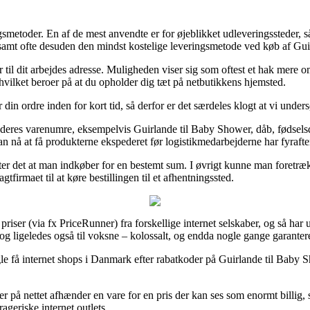
ingsmetoder. En af de mest anvendte er for øjeblikket udleveringssteder,
amt ofte desuden den mindst kostelige leveringsmetode ved køb af Guirl
r til dit arbejdes adresse. Muligheden viser sig som oftest et hak mere 
 hvilket beroer på at du opholder dig tæt på netbutikkens hjemsted.
din ordre inden for kort tid, så derfor er det særdeles klogt at vi under
f deres varenumre, eksempelvis Guirlande til Baby Shower, dåb, fødselsda
an nå at få produkterne ekspederet før logistikmedarbejderne har fyrafte
sætter det at man indkøber for en bestemt sum. I øvrigt kunne man foretræ
tfirmaet til at køre bestillingen til et afhentningssted.
ser (via fx PriceRunner) fra forskellige internet selskaber, og så har u
 og ligeledes også til voksne – kolossalt, og endda nogle gange garanter
le få internet shops i Danmark efter rabatkoder på Guirlande til Baby Sh
 på nettet afhænder en vare for en pris der kan ses som enormt billig, 
ageriske internet outlets.