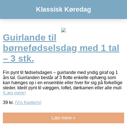
Klassisk Køredag
Guirlande til
børnefødselsdag med 1 tal
– 3 stk.
Fin pynt til fødselsdagen – guirlande med yndig giraf og 1
års tal. Guirlanden består af 3 flotte enkelte ophæng som
kan hænges op i en ensemble eller hver for sig på forkellige
steder. Ideél pynt til væggen, loftet, dørkamen eller alle muli
(Læs mere)
39
kr.
(Vis fragtpris)
Læs mere »