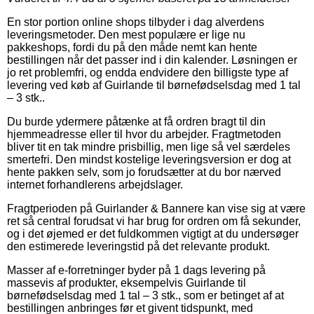
En stor portion online shops tilbyder i dag alverdens
leveringsmetoder. Den mest populære er lige nu
pakkeshops, fordi du på den måde nemt kan hente
bestillingen når det passer ind i din kalender. Løsningen er
jo ret problemfri, og endda endvidere den billigste type af
levering ved køb af Guirlande til børnefødselsdag med 1 tal
– 3 stk..
Du burde ydermere påtænke at få ordren bragt til din
hjemmeadresse eller til hvor du arbejder. Fragtmetoden
bliver tit en tak mindre prisbillig, men lige så vel særdeles
smertefri. Den mindst kostelige leveringsversion er dog at
hente pakken selv, som jo forudsætter at du bor nærved
internet forhandlerens arbejdslager.
Fragtperioden på Guirlander & Bannere kan vise sig at være
ret så central forudsat vi har brug for ordren om få sekunder,
og i det øjemed er det fuldkommen vigtigt at du undersøger
den estimerede leveringstid på det relevante produkt.
Masser af e-forretninger byder på 1 dags levering på
massevis af produkter, eksempelvis Guirlande til
børnefødselsdag med 1 tal – 3 stk., som er betinget af at
bestillingen anbringes før et givent tidspunkt, med