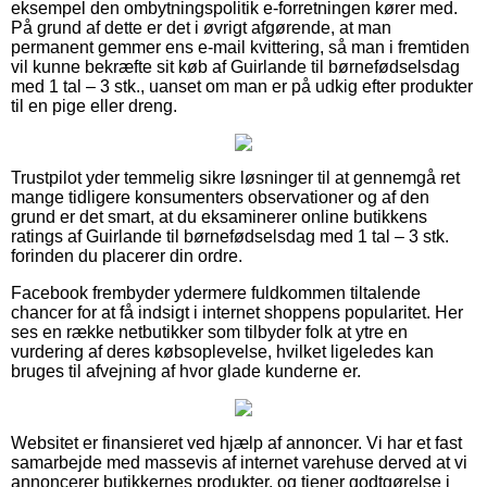
eksempel den ombytningspolitik e-forretningen kører med.
På grund af dette er det i øvrigt afgørende, at man
permanent gemmer ens e-mail kvittering, så man i fremtiden
vil kunne bekræfte sit køb af Guirlande til børnefødselsdag
med 1 tal – 3 stk., uanset om man er på udkig efter produkter
til en pige eller dreng.
Trustpilot yder temmelig sikre løsninger til at gennemgå ret
mange tidligere konsumenters observationer og af den
grund er det smart, at du eksaminerer online butikkens
ratings af Guirlande til børnefødselsdag med 1 tal – 3 stk.
forinden du placerer din ordre.
Facebook frembyder ydermere fuldkommen tiltalende
chancer for at få indsigt i internet shoppens popularitet. Her
ses en række netbutikker som tilbyder folk at ytre en
vurdering af deres købsoplevelse, hvilket ligeledes kan
bruges til afvejning af hvor glade kunderne er.
Websitet er finansieret ved hjælp af annoncer. Vi har et fast
samarbejde med massevis af internet varehuse derved at vi
annoncerer butikkernes produkter, og tjener godtgørelse i