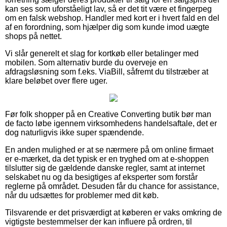
kan ses som uforståeligt lav, så er det tit være et fingerpeg
om en falsk webshop. Handler med kort er i hvert fald en del
af en forordning, som hjælper dig som kunde imod uægte
shops på nettet.
Vi slår generelt et slag for kortkøb eller betalinger med
mobilen. Som alternativ burde du overveje en
afdragsløsning som f.eks. ViaBill, såfremt du tilstræber at
klare beløbet over flere uger.
Før folk shopper på en Creative Converting butik bør man
de facto løbe igennem virksomhedens handelsaftale, det er
dog naturligvis ikke super spændende.
En anden mulighed er at se nærmere på om online firmaet
er e-mærket, da det typisk er en tryghed om at e-shoppen
tilslutter sig de gældende danske regler, samt at internet
selskabet nu og da besigtiges af eksperter som forstår
reglerne på området. Desuden får du chance for assistance,
når du udsættes for problemer med dit køb.
Tilsvarende er det prisværdigt at køberen er vaks omkring de
vigtigste bestemmelser der kan influere på ordren, til