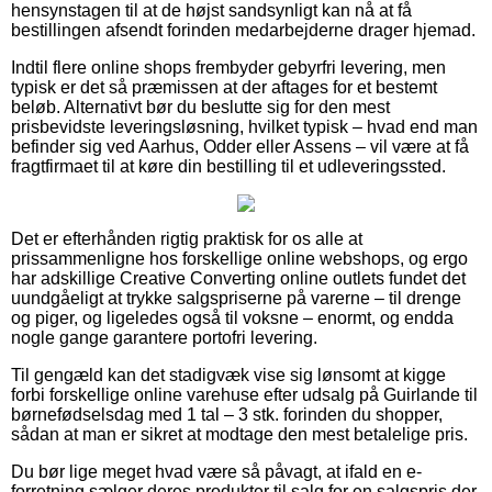
hensynstagen til at de højst sandsynligt kan nå at få
bestillingen afsendt forinden medarbejderne drager hjemad.
Indtil flere online shops frembyder gebyrfri levering, men
typisk er det så præmissen at der aftages for et bestemt
beløb. Alternativt bør du beslutte sig for den mest
prisbevidste leveringsløsning, hvilket typisk – hvad end man
befinder sig ved Aarhus, Odder eller Assens – vil være at få
fragtfirmaet til at køre din bestilling til et udleveringssted.
Det er efterhånden rigtig praktisk for os alle at
prissammenligne hos forskellige online webshops, og ergo
har adskillige Creative Converting online outlets fundet det
uundgåeligt at trykke salgspriserne på varerne – til drenge
og piger, og ligeledes også til voksne – enormt, og endda
nogle gange garantere portofri levering.
Til gengæld kan det stadigvæk vise sig lønsomt at kigge
forbi forskellige online varehuse efter udsalg på Guirlande til
børnefødselsdag med 1 tal – 3 stk. forinden du shopper,
sådan at man er sikret at modtage den mest betalelige pris.
Du bør lige meget hvad være så påvagt, at ifald en e-
forretning sælger deres produkter til salg for en salgspris der