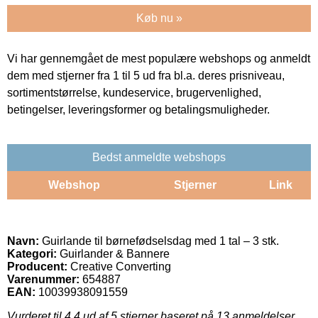
Køb nu »
Vi har gennemgået de mest populære webshops og anmeldt
dem med stjerner fra 1 til 5 ud fra bl.a. deres prisniveau,
sortimentstørrelse, kundeservice, brugervenlighed,
betingelser, leveringsformer og betalingsmuligheder.
Bedst anmeldte webshops
Webshop
Stjerner
Link
Navn:
Guirlande til børnefødselsdag med 1 tal – 3 stk.
Kategori:
Guirlander & Bannere
Producent:
Creative Converting
Varenummer:
654887
EAN:
10039938091559
Vurderet til
4.4
ud af 5 stjerner baseret på
13
anmeldelser