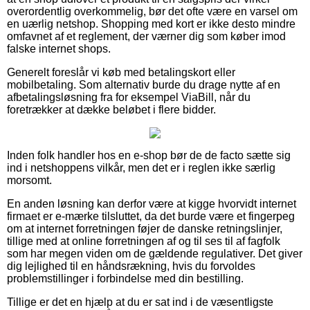
overordentlig overkommelig, bør det ofte være en varsel om
en uærlig netshop. Shopping med kort er ikke desto mindre
omfavnet af et reglement, der værner dig som køber imod
falske internet shops.
Generelt foreslår vi køb med betalingskort eller
mobilbetaling. Som alternativ burde du drage nytte af en
afbetalingsløsning fra for eksempel ViaBill, når du
foretrækker at dække beløbet i flere bidder.
Inden folk handler hos en e-shop bør de de facto sætte sig
ind i netshoppens vilkår, men det er i reglen ikke særlig
morsomt.
En anden løsning kan derfor være at kigge hvorvidt internet
firmaet er e-mærke tilsluttet, da det burde være et fingerpeg
om at internet forretningen føjer de danske retningslinjer,
tillige med at online forretningen af og til ses til af fagfolk
som har megen viden om de gældende regulativer. Det giver
dig lejlighed til en håndsrækning, hvis du forvoldes
problemstillinger i forbindelse med din bestilling.
Tillige er det en hjælp at du er sat ind i de væsentligste