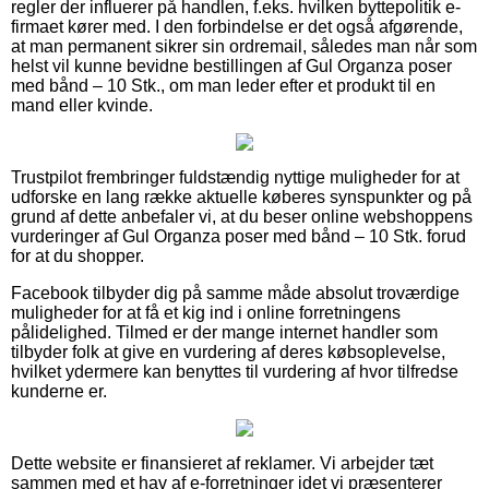
regler der influerer på handlen, f.eks. hvilken byttepolitik e-
firmaet kører med. I den forbindelse er det også afgørende,
at man permanent sikrer sin ordremail, således man når som
helst vil kunne bevidne bestillingen af Gul Organza poser
med bånd – 10 Stk., om man leder efter et produkt til en
mand eller kvinde.
Trustpilot frembringer fuldstændig nyttige muligheder for at
udforske en lang række aktuelle køberes synspunkter og på
grund af dette anbefaler vi, at du beser online webshoppens
vurderinger af Gul Organza poser med bånd – 10 Stk. forud
for at du shopper.
Facebook tilbyder dig på samme måde absolut troværdige
muligheder for at få et kig ind i online forretningens
pålidelighed. Tilmed er der mange internet handler som
tilbyder folk at give en vurdering af deres købsoplevelse,
hvilket ydermere kan benyttes til vurdering af hvor tilfredse
kunderne er.
Dette website er finansieret af reklamer. Vi arbejder tæt
sammen med et hav af e-forretninger idet vi præsenterer