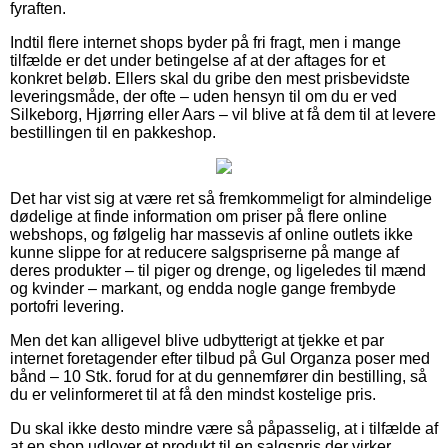
fyraften.
Indtil flere internet shops byder på fri fragt, men i mange
tilfælde er det under betingelse af at der aftages for et
konkret beløb. Ellers skal du gribe den mest prisbevidste
leveringsmåde, der ofte – uden hensyn til om du er ved
Silkeborg, Hjørring eller Aars – vil blive at få dem til at levere
bestillingen til en pakkeshop.
Det har vist sig at være ret så fremkommeligt for almindelige
dødelige at finde information om priser på flere online
webshops, og følgelig har massevis af online outlets ikke
kunne slippe for at reducere salgspriserne på mange af
deres produkter – til piger og drenge, og ligeledes til mænd
og kvinder – markant, og endda nogle gange frembyde
portofri levering.
Men det kan alligevel blive udbytterigt at tjekke et par
internet foretagender efter tilbud på Gul Organza poser med
bånd – 10 Stk. forud for at du gennemfører din bestilling, så
du er velinformeret til at få den mindst kostelige pris.
Du skal ikke desto mindre være så påpasselig, at i tilfælde af
at en shop udlover et produkt til en salgspris der virker