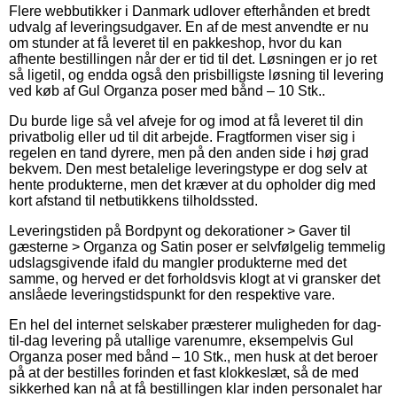
Flere webbutikker i Danmark udlover efterhånden et bredt
udvalg af leveringsudgaver. En af de mest anvendte er nu
om stunder at få leveret til en pakkeshop, hvor du kan
afhente bestillingen når der er tid til det. Løsningen er jo ret
så ligetil, og endda også den prisbilligste løsning til levering
ved køb af Gul Organza poser med bånd – 10 Stk..
Du burde lige så vel afveje for og imod at få leveret til din
privatbolig eller ud til dit arbejde. Fragtformen viser sig i
regelen en tand dyrere, men på den anden side i høj grad
bekvem. Den mest betalelige leveringstype er dog selv at
hente produkterne, men det kræver at du opholder dig med
kort afstand til netbutikkens tilholdssted.
Leveringstiden på Bordpynt og dekorationer > Gaver til
gæsterne > Organza og Satin poser er selvfølgelig temmelig
udslagsgivende ifald du mangler produkterne med det
samme, og herved er det forholdsvis klogt at vi gransker det
anslåede leveringstidspunkt for den respektive vare.
En hel del internet selskaber præsterer muligheden for dag-
til-dag levering på utallige varenumre, eksempelvis Gul
Organza poser med bånd – 10 Stk., men husk at det beroer
på at der bestilles forinden et fast klokkeslæt, så de med
sikkerhed kan nå at få bestillingen klar inden personalet har