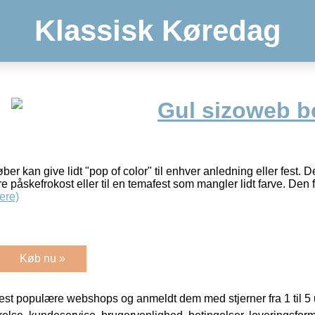
Klassisk Køredag
Gul sizoweb b
r kan give lidt "pop of color" til enhver anledning eller fest. D
re påskefrokost eller til en temafest som mangler lidt farve. Den
ere)
Køb nu »
t populære webshops og anmeldt dem med stjerner fra 1 til 5 ud