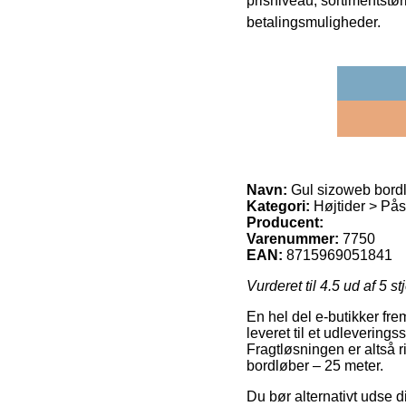
prisniveau, sortimentstø
betalingsmuligheder.
Navn:
Gul sizoweb bordl
Kategori:
Højtider > På
Producent:
Varenummer:
7750
EAN:
8715969051841
Vurderet til
4.5
ud af 5 st
En hel del e-butikker frem
leveret til et udleveringss
Fragtløsningen er altså 
bordløber – 25 meter.
Du bør alternativt udse di