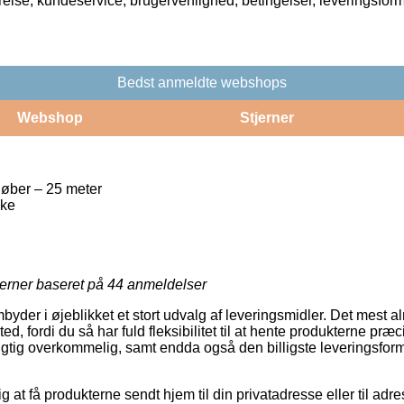
rrelse, kundeservice, brugervenlighed, betingelser, leveringsfor
Bedst anmeldte webshops
Webshop
Stjerner
øber – 25 meter
ske
jerner baseret på
44
anmeldelser
byder i øjeblikket et stort udvalg af leveringsmidler. Det mest al
ted, fordi du så har fuld fleksibilitet til at hente produkterne præ
rigtig overkommelig, samt endda også den billigste leveringsfo
g at få produkterne sendt hjem til din privatadresse eller til adr