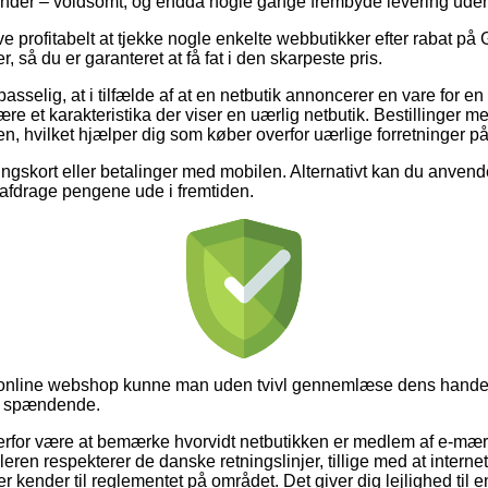
inder – voldsomt, og endda nogle gange frembyde levering uden
ve profitabelt at tjekke nogle enkelte webbutikker efter rabat p
 så du er garanteret at få fat i den skarpeste pris.
sselig, at i tilfælde af at en netbutik annoncerer en vare for en 
re et karakteristika der viser en uærlig netbutik. Bestillinger me
, hvilket hjælper dig som køber overfor uærlige forretninger på 
ingskort eller betalinger med mobilen. Alternativt kan du anvende
l afdrage pengene ude i fremtiden.
 online webshop kunne man uden tvivl gennemlæse dens handels
ig spændende.
derfor være at bemærke hvorvidt netbutikken er medlem af e-mæ
leren respekterer de danske retningslinjer, tillige med at interne
 kender til reglementet på området. Det giver dig lejlighed til