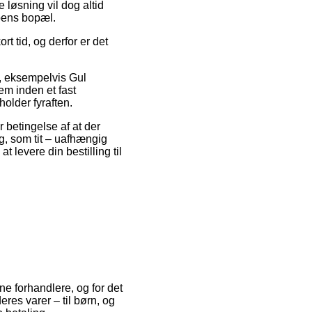
 løsning vil dog altid
ppens bopæl.
t tid, og derfor er det
er, eksempelvis Gul
em inden et fast
holder fyraften.
 betingelse af at der
g, som tit – uafhængig
 levere din bestilling til
ne forhandlere, og for det
eres varer – til børn, og