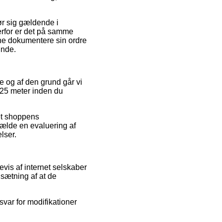
ør sig gældende i
erfor er det på samme
nne dokumentere sin ordre
inde.
me og af den grund går vi
 25 meter inden du
net shoppens
ælde en evaluering af
lser.
vis af internet selskaber
dsætning af at de
svar for modifikationer