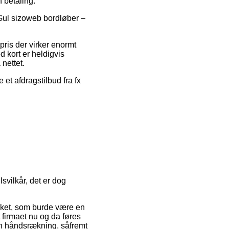
 betaling.
å Gul sizoweb bordløber –
pris der virker enormt
d kort er heldigvis
nettet.
 et afdragstilbud fra fx
vilkår, det er dog
rket, som burde være en
t firmaet nu og da føres
 en håndsrækning, såfremt