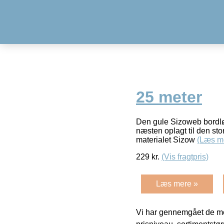
25 meter
Den gule Sizoweb bordløbe
næsten oplagt til den sto
materialet Sizow
(Læs m
229
kr.
(Vis fragtpris)
Læs mere »
Vi har gennemgået de mes