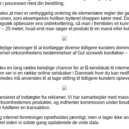
i processen med din bestilling.
fales at man er omhyggelig omkring de elementære regler der g
tionen, som eksempelvis hvilken bytteret shoppen kører med. D
digvæk opbevarer ens ordrekvittering, så man i fremtiden vil ku
 – 25 meter, hvad end man søger et produkt til en mand eller kv
 belejlige løsninger til at kortlægge diverse tidligere kunders dom
 internet virksomhedens bedømmelser af Gul sizoweb bordløber –
es en lang række belejlige chancer for at få kendskab til inter
n ser vi en række online selskaber i Danmark hvor du kan nedf
edes må anvendes til at tage stilling til tidligere kunders opleve
nsieret af indtægter fra reklamer. Vi har samarbejder med masse
r virksomhedernes produkter, og indhenter kommission under foru
 fuldfører en transaktion.
internet forretninger opretholdes jævnligt, men vi tager ikke an
ret siden vi sidste gang opdaterede de viste data.