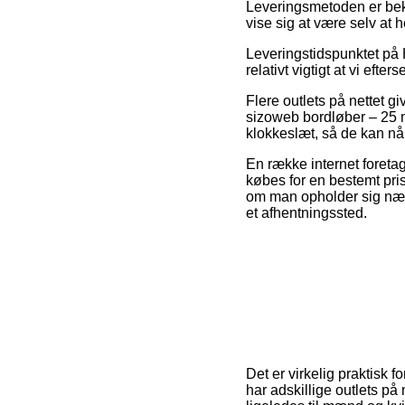
Leveringsmetoden er bekla
vise sig at være selv at 
Leveringstidspunktet på H
relativt vigtigt at vi ef
Flere outlets på nettet g
sizoweb bordløber – 25 m
klokkeslæt, så de kan nå a
En række internet foretag
købes for en bestemt pri
om man opholder sig nær K
et afhentningssted.
Det er virkelig praktisk 
har adskillige outlets på