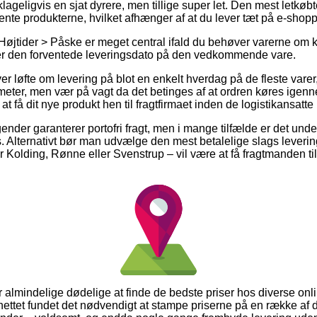
geligvis en sjat dyrere, men tillige super let. Den mest letkøbte
hente produkterne, hvilket afhænger af at du lever tæt på e-sho
øjtider > Påske er meget central ifald du behøver varerne om kor
terser den forventede leveringsdato på den vedkommende vare.
iver løfte om levering på blot en enkelt hverdag på de fleste var
eter, men vær på vagt da det betinges af at ordren køres igenn
t få dit nye produkt hen til fragtfirmaet inden de logistikansatte 
ender garanterer portofri fragt, men i mange tilfælde er det under
s. Alternativt bør man udvælge den mest betalelige slags leverin
olding, Rønne eller Svenstrup – vil være at få fragtmanden til at
for almindelige dødelige at finde de bedste priser hos diverse onli
 nettet fundet det nødvendigt at stampe priserne på en række af d