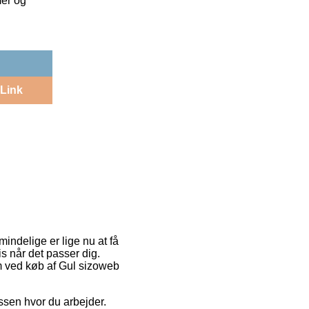
mer og
Link
mindelige er lige nu at få
cis når det passer dig.
rm ved køb af Gul sizoweb
essen hvor du arbejder.