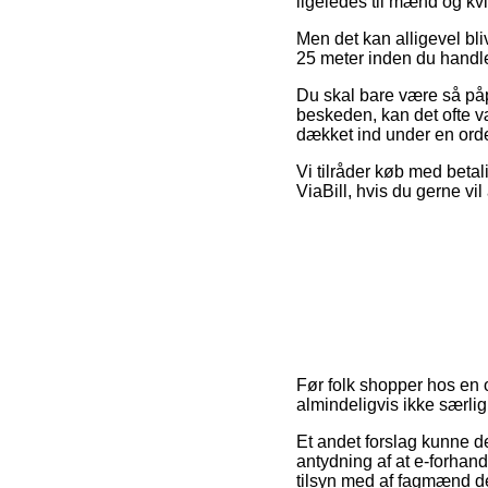
ligeledes til mænd og kv
Men det kan alligevel bli
25 meter inden du handler,
Du skal bare være så påpa
beskeden, kan det ofte væ
dækket ind under en orden
Vi tilråder køb med betal
ViaBill, hvis du gerne vi
Før folk shopper hos en
almindeligvis ikke særl
Et andet forslag kunne 
antydning af at e-forhand
tilsyn med af fagmænd der