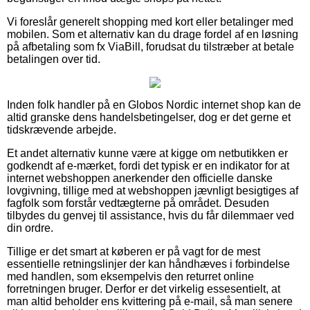
Vi foreslår generelt shopping med kort eller betalinger med
mobilen. Som et alternativ kan du drage fordel af en løsning
på afbetaling som fx ViaBill, forudsat du tilstræber at betale
betalingen over tid.
Inden folk handler på en Globos Nordic internet shop kan de
altid granske dens handelsbetingelser, dog er det gerne et
tidskrævende arbejde.
Et andet alternativ kunne være at kigge om netbutikken er
godkendt af e-mærket, fordi det typisk er en indikator for at
internet webshoppen anerkender den officielle danske
lovgivning, tillige med at webshoppen jævnligt besigtiges af
fagfolk som forstår vedtægterne på området. Desuden
tilbydes du genvej til assistance, hvis du får dilemmaer ved
din ordre.
Tillige er det smart at køberen er på vagt for de mest
essentielle retningslinjer der kan håndhæves i forbindelse
med handlen, som eksempelvis den returret online
forretningen bruger. Derfor er det virkelig essesentielt, at
man altid beholder ens kvittering på e-mail, så man senere