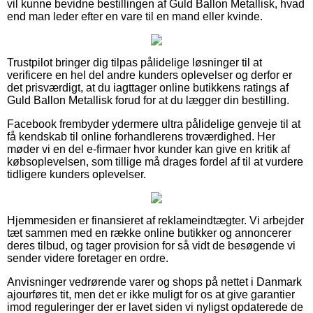
vil kunne bevidne bestillingen af Guld Ballon Metallisk, hvad
end man leder efter en vare til en mand eller kvinde.
Trustpilot bringer dig tilpas pålidelige løsninger til at
verificere en hel del andre kunders oplevelser og derfor er
det prisværdigt, at du iagttager online butikkens ratings af
Guld Ballon Metallisk forud for at du lægger din bestilling.
Facebook frembyder ydermere ultra pålidelige genveje til at
få kendskab til online forhandlerens troværdighed. Her
møder vi en del e-firmaer hvor kunder kan give en kritik af
købsoplevelsen, som tillige må drages fordel af til at vurdere
tidligere kunders oplevelser.
Hjemmesiden er finansieret af reklameindtægter. Vi arbejder
tæt sammen med en række online butikker og annoncerer
deres tilbud, og tager provision for så vidt de besøgende vi
sender videre foretager en ordre.
Anvisninger vedrørende varer og shops på nettet i Danmark
ajourføres tit, men det er ikke muligt for os at give garantier
imod reguleringer der er lavet siden vi nyligst opdaterede de