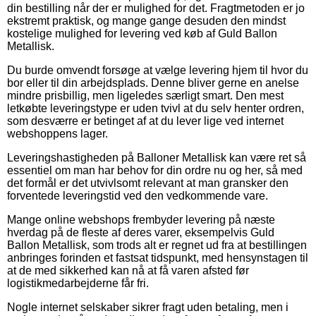
din bestilling når der er mulighed for det. Fragtmetoden er jo
ekstremt praktisk, og mange gange desuden den mindst
kostelige mulighed for levering ved køb af Guld Ballon
Metallisk.
Du burde omvendt forsøge at vælge levering hjem til hvor du
bor eller til din arbejdsplads. Denne bliver gerne en anelse
mindre prisbillig, men ligeledes særligt smart. Den mest
letkøbte leveringstype er uden tvivl at du selv henter ordren,
som desværre er betinget af at du lever lige ved internet
webshoppens lager.
Leveringshastigheden på Balloner Metallisk kan være ret så
essentiel om man har behov for din ordre nu og her, så med
det formål er det utvivlsomt relevant at man gransker den
forventede leveringstid ved den vedkommende vare.
Mange online webshops frembyder levering på næste
hverdag på de fleste af deres varer, eksempelvis Guld
Ballon Metallisk, som trods alt er regnet ud fra at bestillingen
anbringes forinden et fastsat tidspunkt, med hensynstagen til
at de med sikkerhed kan nå at få varen afsted før
logistikmedarbejderne får fri.
Nogle internet selskaber sikrer fragt uden betaling, men i