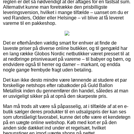
reglen er det så nødvendigt at der aftages for en fastsat sum.
Alternativt kunne man foretrække den prisbilligste
leveringsversion, hvilket i mange tilfælde – uanset om du er
ved Randers, Odder eller Helsinge – vil blive at få leveret
varerne til en pakkeshop.
Det er efterhånden vældig smart for enhver at finde de
laveste priser på diverse online butikker, og til gengæld har
en lang række Globos Nordic netbutikker været presset til at
at nedbringe prisniveauet på varerne – til babyer og børn, og
endvidere også til herrer og damer – markant, og endda
nogle gange frembyde fragt uden betaling.
Det kan ikke desto mindre være lønnende at studere et par
forskellige netshops efter rabatkoder på Guld Ballon
Metallisk inden du gennemfører din handel, således at man
er usvigeligt sikker på at opnå den skarpeste pris.
Man må trods alt være så påpasselig, at i tilfælde af at en e-
butik sælger deres produkter til en udsalgspris der kan ses
som uforståeligt favorabel, kunne det ofte være et kendetegn
på en uægte online webshop. Køb med kort er på den
anden side dækket ind under et regelsæt, hvilket
begunstiger en imod uægte shops på nettet.