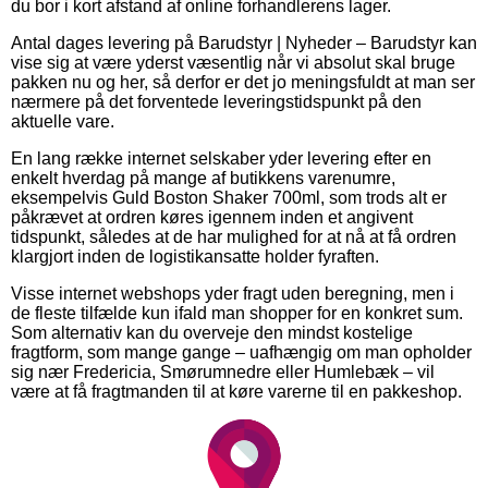
du bor i kort afstand af online forhandlerens lager.
Antal dages levering på Barudstyr | Nyheder – Barudstyr kan
vise sig at være yderst væsentlig når vi absolut skal bruge
pakken nu og her, så derfor er det jo meningsfuldt at man ser
nærmere på det forventede leveringstidspunkt på den
aktuelle vare.
En lang række internet selskaber yder levering efter en
enkelt hverdag på mange af butikkens varenumre,
eksempelvis Guld Boston Shaker 700ml, som trods alt er
påkrævet at ordren køres igennem inden et angivent
tidspunkt, således at de har mulighed for at nå at få ordren
klargjort inden de logistikansatte holder fyraften.
Visse internet webshops yder fragt uden beregning, men i
de fleste tilfælde kun ifald man shopper for en konkret sum.
Som alternativ kan du overveje den mindst kostelige
fragtform, som mange gange – uafhængig om man opholder
sig nær Fredericia, Smørumnedre eller Humlebæk – vil
være at få fragtmanden til at køre varerne til en pakkeshop.