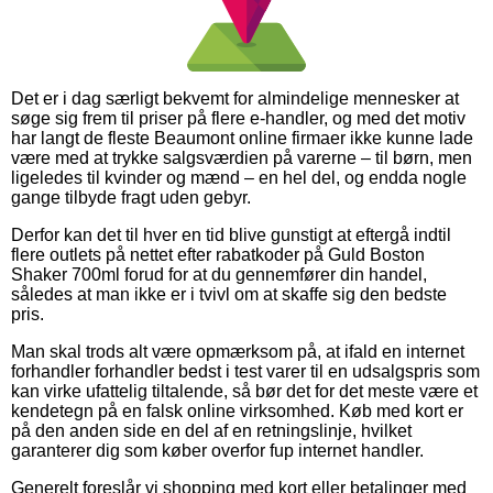
Det er i dag særligt bekvemt for almindelige mennesker at
søge sig frem til priser på flere e-handler, og med det motiv
har langt de fleste Beaumont online firmaer ikke kunne lade
være med at trykke salgsværdien på varerne – til børn, men
ligeledes til kvinder og mænd – en hel del, og endda nogle
gange tilbyde fragt uden gebyr.
Derfor kan det til hver en tid blive gunstigt at eftergå indtil
flere outlets på nettet efter rabatkoder på Guld Boston
Shaker 700ml forud for at du gennemfører din handel,
således at man ikke er i tvivl om at skaffe sig den bedste
pris.
Man skal trods alt være opmærksom på, at ifald en internet
forhandler forhandler bedst i test varer til en udsalgspris som
kan virke ufattelig tiltalende, så bør det for det meste være et
kendetegn på en falsk online virksomhed. Køb med kort er
på den anden side en del af en retningslinje, hvilket
garanterer dig som køber overfor fup internet handler.
Generelt foreslår vi shopping med kort eller betalinger med