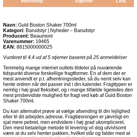
Webshop
Stjerner
Link
Navn:
Guld Boston Shaker 700ml
Kategori:
Barudstyr | Nyheder – Barudstyr
Producent:
Beaumont
Varenummer:
19465
EAN:
8815000000025
Vurderet til
4.4
ud af 5 stjerner baseret på
25
anmeldelser
Temmelig mange internet outlets tildeler på nuværende
tidspunkt diverse forskellige fragtformer. En af dem der er
mest anvendt er p.t. afhentningssteder, så du nemt selv kan
hente ordren når det passer ind i din kalender. Fragttypen er
nemlig i høj grad fleksibel, og i mange tilfælde ligeledes den
mest prisbevidste mulighed for fragt ved køb af Guld Boston
Shaker 700ml.
Du kan alternativt prøve at vælge afsending til din lejlighed
eller til dit arbejdes adresse. Fragtløsningen er jævnligt en
sjat mere pebret, men endvidere i høj grad ukompliceret.
Den mest betalelige metode til levering vil dog utvivlsomt
være at du selv henter pakken, hvilket står og falder med at