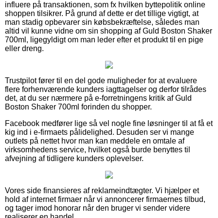
influere på transaktionen, som fx hvilken byttepolitik online
shoppen tilsikrer. På grund af dette er det tillige vigtigt, at
man stadig opbevarer sin købsbekræftelse, således man
altid vil kunne vidne om sin shopping af Guld Boston Shaker
700ml, ligegyldigt om man leder efter et produkt til en pige
eller dreng.
Trustpilot fører til en del gode muligheder for at evaluere
flere forhenværende kunders iagttagelser og derfor tilrådes
det, at du ser nærmere på e-forretningens kritik af Guld
Boston Shaker 700ml forinden du shopper.
Facebook medfører lige så vel nogle fine løsninger til at få et
kig ind i e-firmaets pålidelighed. Desuden ser vi mange
outlets på nettet hvor man kan meddele en omtale af
virksomhedens service, hvilket også burde benyttes til
afvejning af tidligere kunders oplevelser.
Vores side finansieres af reklameindtægter. Vi hjælper et
hold af internet firmaer når vi annoncerer firmaernes tilbud,
og tager imod honorar når den bruger vi sender videre
realiserer en handel.