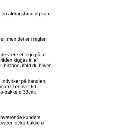
te en afdragsløsning som
er, men det er i reglen
rde være et tegn på at
tiden kigges til af
 bistand, ifald du bliver
r indvirker på handlen,
man til enhver tid
eko-bakke ø 33cm,
rhenværende kunders
Halloween deko-bakke ø