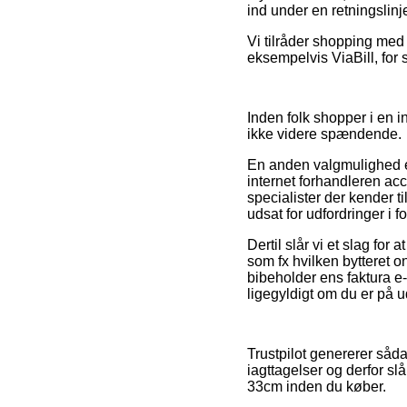
ind under en retningslinj
Vi tilråder shopping med
eksempelvis ViaBill, for 
Inden folk shopper i en i
ikke videre spændende.
En anden valgmulighed er
internet forhandleren acce
specialister der kender t
udsat for udfordringer i f
Dertil slår vi et slag fo
som fx hvilken bytteret o
bibeholder ens faktura 
ligegyldigt om du er på ud
Trustpilot genererer så
iagttagelser og derfor slå
33cm inden du køber.