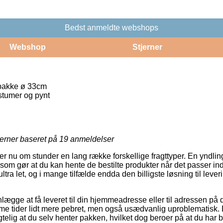
Bedst anmeldte webshops
Webshop
Stjerner
bakke ø 33cm
tumer og pynt
jerner baseret på
19
anmeldelser
er nu om stunder en lang række forskellige fragttyper. En yndling 
 som gør at du kan hente de bestilte produkter når det passer ind
tra let, og i mange tilfælde endda den billigste løsning til lev
ægge at få leveret til din hjemmeadresse eller til adressen på d
 tider lidt mere pebret, men også usædvanlig uproblematisk. D
telig at du selv henter pakken, hvilket dog beroer på at du har