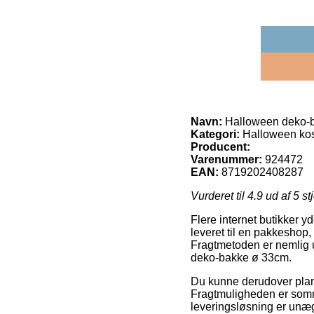
Navn:
Halloween deko-
Kategori:
Halloween kos
Producent:
Varenummer:
924472
EAN:
8719202408287
Vurderet til
4.9
ud af 5 st
Flere internet butikker yd
leveret til en pakkeshop,
Fragtmetoden er nemlig ul
deko-bakke ø 33cm.
Du kunne derudover planl
Fragtmuligheden er somme
leveringsløsning er unæg