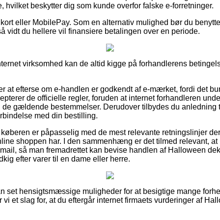
e, hvilket beskytter dig som kunde overfor falske e-forretninger.
 kort eller MobilePay. Som en alternativ mulighed bør du benyt
så vidt du hellere vil finansiere betalingen over en periode.
nternet virksomhed kan de altid kigge på forhandlerens betingels
 at efterse om e-handlen er godkendt af e-mærket, fordi det bu
pterer de officielle regler, foruden at internet forhandleren under
il de gældende bestemmelser. Derudover tilbydes du anledning til
orbindelse med din bestilling.
r at køberen er påpasselig med de mest relevante retningslinjer de
nline shoppen har. I den sammenhæng er det tilmed relevant, at 
e-mail, så man fremadrettet kan bevise handlen af Halloween d
kig efter varer til en dame eller herre.
dan set hensigtsmæssige muligheder for at besigtige mange fo
r vi et slag for, at du eftergår internet firmaets vurderinger af 