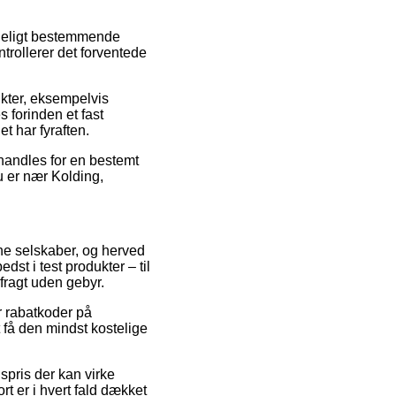
ndeligt bestemmende
ntrollerer det forventede
kter, eksempelvis
 forinden et fast
et har fyraften.
r handles for en bestemt
u er nær Kolding,
line selskaber, og herved
dst i test produkter – til
fragt uden gebyr.
r rabatkoder på
 få den mindst kostelige
spris der kan virke
rt er i hvert fald dækket