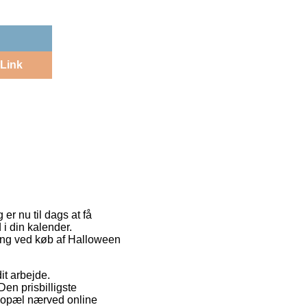
Link
er nu til dags at få
 i din kalender.
ering ved køb af Halloween
it arbejde.
en prisbilligste
 bopæl nærved online