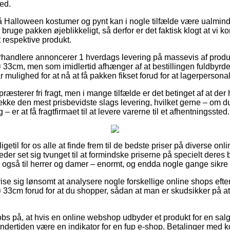
ed.
 Halloween kostumer og pynt kan i nogle tilfælde være ualmi
ruge pakken øjeblikkeligt, så derfor er det faktisk klogt at vi ko
 respektive produkt.
orhandlere annoncerer 1 hverdags levering på massevis af produ
3cm, men som imidlertid afhænger af at bestillingen fuldbyrdes
 mulighed for at nå at få pakken fikset forud for at lagerpersonal
præsterer fri fragt, men i mange tilfælde er det betinget af at de
række den mest prisbevidste slags levering, hvilket gerne – om d
 er at få fragtfirmaet til at levere varerne til et afhentningssted.
ligetil for os alle at finde frem til de bedste priser på diverse on
der set sig tvunget til at formindske priserne på specielt deres be
e også til herrer og damer – enormt, og endda nogle gange sikre 
e sig lønsomt at analysere nogle forskellige online shops efte
3cm forud for at du shopper, sådan at man er skudsikker på at
bs på, at hvis en online webshop udbyder et produkt for en salg
undertiden være en indikator for en fup e-shop. Betalinger med ko