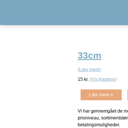
33cm
(Læs mere)
15
kr.
(Vis fragtpris)
Læs mere »
Vi har gennemgået de mes
prisniveau, sortimentstø
betalingsmuligheder.