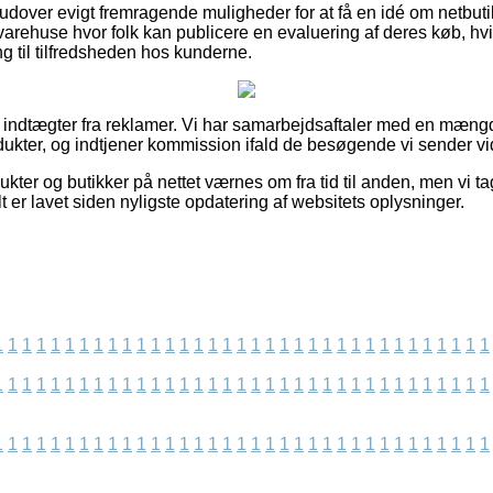
dover evigt fremragende muligheder for at få en idé om netbut
 varehuse hvor folk kan publicere en evaluering af deres køb, h
ing til tilfredsheden hos kunderne.
af indtægter fra reklamer. Vi har samarbejdsaftaler med en mængd
dukter, og indtjener kommission ifald de besøgende vi sender vi
kter og butikker på nettet værnes om fra tid til anden, men vi ta
t er lavet siden nyligste opdatering af websitets oplysninger.
1
1
1
1
1
1
1
1
1
1
1
1
1
1
1
1
1
1
1
1
1
1
1
1
1
1
1
1
1
1
1
1
1
1
1
1
1
1
1
1
1
1
1
1
1
1
1
1
1
1
1
1
1
1
1
1
1
1
1
1
1
1
1
1
1
1
1
1
1
1
1
1
1
1
1
1
1
1
1
1
1
1
1
1
1
1
1
1
1
1
1
1
1
1
1
1
1
1
1
1
1
1
1
1
1