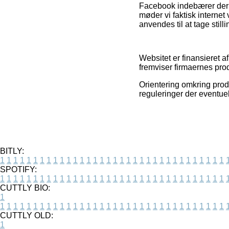
Facebook indebærer deru
møder vi faktisk internet
anvendes til at tage still
Websitet er finansieret 
fremviser firmaernes pro
Orientering omkring produ
reguleringer der eventuel
BITLY:
1
1
1
1
1
1
1
1
1
1
1
1
1
1
1
1
1
1
1
1
1
1
1
1
1
1
1
1
1
1
1
1
1
1
SPOTIFY:
1
1
1
1
1
1
1
1
1
1
1
1
1
1
1
1
1
1
1
1
1
1
1
1
1
1
1
1
1
1
1
1
1
1
CUTTLY BIO:
1
1
1
1
1
1
1
1
1
1
1
1
1
1
1
1
1
1
1
1
1
1
1
1
1
1
1
1
1
1
1
1
1
1
1
CUTTLY OLD:
1