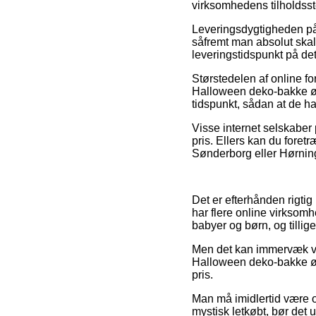
virksomhedens tilholdsst
Leveringsdygtigheden på
såfremt man absolut skal b
leveringstidspunkt på det
Størstedelen af online f
Halloween deko-bakke ø 3
tidspunkt, sådan at de har
Visse internet selskaber 
pris. Ellers kan du foret
Sønderborg eller Hørning –
Det er efterhånden rigtig 
har flere online virksomhe
babyer og børn, og tillig
Men det kan immervæk vis
Halloween deko-bakke ø 3
pris.
Man må imidlertid være o
mystisk letkøbt, bør det 