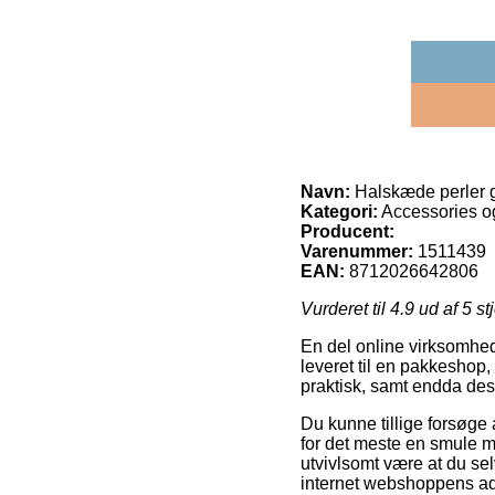
Navn:
Halskæde perler 
Kategori:
Accessories o
Producent:
Varenummer:
1511439
EAN:
8712026642806
Vurderet til
4.9
ud af 5 st
En del online virksomhede
leveret til en pakkeshop,
praktisk, samt endda des
Du kunne tillige forsøge a
for det meste en smule m
utvivlsomt være at du se
internet webshoppens a