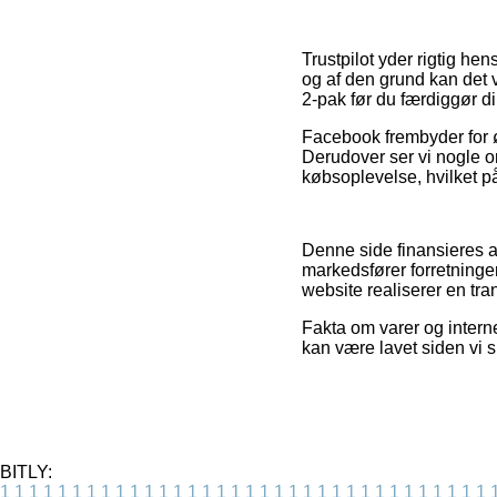
Trustpilot yder rigtig he
og af den grund kan det 
2-pak før du færdiggør d
Facebook frembyder for ø
Derudover ser vi nogle o
købsoplevelse, hvilket p
Denne side finansieres a
markedsfører forretninge
website realiserer en tra
Fakta om varer og intern
kan være lavet siden vi
BITLY:
1
1
1
1
1
1
1
1
1
1
1
1
1
1
1
1
1
1
1
1
1
1
1
1
1
1
1
1
1
1
1
1
1
1