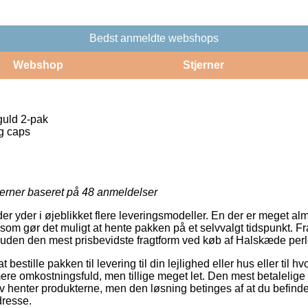
Bedst anmeldte webshops
Webshop
Stjerner
guld 2-pak
g caps
jerner baseret på
48
anmeldelser
r yder i øjeblikket flere leveringsmodeller. En der er meget almi
 som gør det muligt at hente pakken på et selvvalgt tidspunkt. Fra
uden den mest prisbevidste fragtform ved køb af Halskæde perl
t bestille pakken til levering til din lejlighed eller hus eller til 
ere omkostningsfuld, men tillige meget let. Den mest betalelige 
lv henter produkterne, men den løsning betinges af at du befind
dresse.