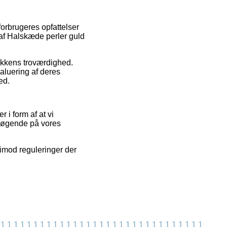
forbrugeres opfattelser
 af Halskæde perler guld
ikkens troværdighed.
aluering af deres
ed.
i form af at vi
esøgende på vores
 imod reguleringer der
1
1
1
1
1
1
1
1
1
1
1
1
1
1
1
1
1
1
1
1
1
1
1
1
1
1
1
1
1
1
1