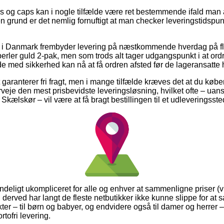
s og caps kan i nogle tilfælde være ret bestemmende ifald man 
den grund er det nemlig fornuftigt at man checker leveringstidspun
er i Danmark frembyder levering på næstkommende hverdag på fl
ler guld 2-pak, men som trods alt tager udgangspunkt i at ordr
e med sikkerhed kan nå at få ordren afsted før de lageransatte ha
 garanterer fri fragt, men i mange tilfælde kræves det at du køber
veje den mest prisbevidste leveringsløsning, hvilket ofte – ua
Skælskør – vil være at få bragt bestillingen til et udleveringsste
deligt ukompliceret for alle og enhver at sammenligne priser (v
 derved har langt de fleste netbutikker ikke kunne slippe for at
er – til børn og babyer, og endvidere også til damer og herrer –
tofri levering.