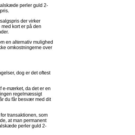
 Halskæde perler guld 2-
pris.
salgspris der virker
b med kort er på den
der.
Som en alternativ mulighed
dække omkostningerne over
elser, dog er det oftest
f e-mærket, da det er en
tningen regelmæssigt
år du får besvær med dit
for transaktionen, som
ende, at man permanent
alskæde perler guld 2-