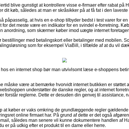
ertid blive gunstigt at kontrollere visse e-firmaer efter rabat på
dit køb, således at man er skråsikker på at få fat i den laveste 
 påpasselig, at hvis en e-shop tilbyder bedst i test varer for en 
t for det meste være en indikator for en svindel e-forretning. Kø
 en anordning, som skærmer køber imod uægte internet foretagen
for bestillinger med betalingskort eller betalinger med mobilen. 
alingsløsning som for eksempel ViaBill, i tilfælde af at du vil 
 hos en internet shop bør man utvivlsomt læse e-shoppens beting
måske være at bemærke hvorvidt internet butikken er støttet a
 webshoppen understøtter de danske regler, og at internet forre
 forstår reglerne. Dette er desuden din genvej til assistance, n
lp at køber er vaks omkring de grundlæggende regler gældende 
ingsret online firmaet har. På grund af dette er det også afgør
 e-mail, således man senere vil kunne dokumentere handlen af H
u er på udkig efter et produkt til en dame eller herre.