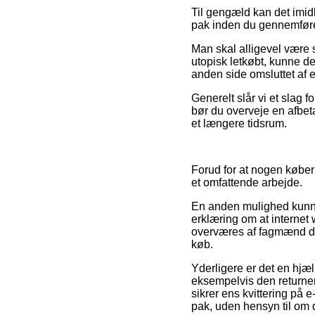
Til gengæld kan det imidl
pak inden du gennemfører 
Man skal alligevel være så
utopisk letkøbt, kunne de
anden side omsluttet af
Generelt slår vi et slag 
bør du overveje en afbet
et længere tidsrum.
Forud for at nogen køber
et omfattende arbejde.
En anden mulighed kunne 
erklæring om at internet
overværes af fagmænd der
køb.
Yderligere er det en hjæ
eksempelvis den returner
sikrer ens kvittering på
pak, uden hensyn til om d