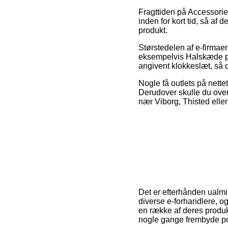
Fragttiden på Accessorie
inden for kort tid, så af 
produkt.
Størstedelen af e-firma
eksempelvis Halskæde per
angivent klokkeslæt, så d
Nogle få outlets på nettet
Derudover skulle du over
nær Viborg, Thisted eller 
Det er efterhånden ualmin
diverse e-forhandlere, og
en række af deres produkt
nogle gange frembyde por