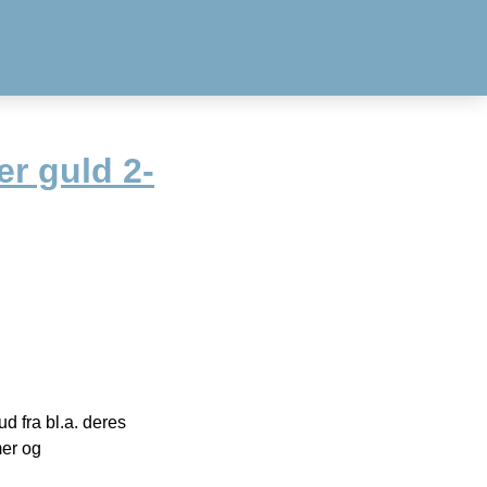
r guld 2-
 fra bl.a. deres
mer og