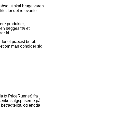
absolut skal bruge varen
ktet for det relevante
ere produkter,
en lægges før et
r fri.
 for et præcist beløb.
nset om man opholder sig
d.
ia fx PriceRunner) fra
 sænke salgspriserne på
 betragteligt, og endda