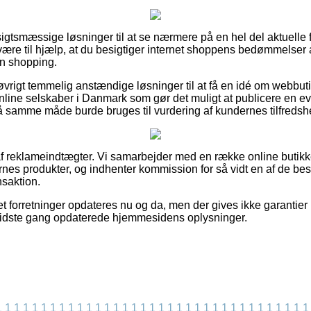
nsigtsmæssige løsninger til at se nærmere på en hel del aktuelle 
være til hjælp, at du besigtiger internet shoppens bedømmelser
in shopping.
vrigt temmelig anstændige løsninger til at få en idé om webbut
nline selskaber i Danmark som gør det muligt at publicere en ev
å samme måde burde bruges til vurdering af kundernes tilfredsh
f reklameindtægter. Vi samarbejder med en række online butikker 
rnes produkter, og indhenter kommission for så vidt en af de b
nsaktion.
et forretninger opdateres nu og da, men der gives ikke garantier
 sidste gang opdaterede hjemmesidens oplysninger.
1
1
1
1
1
1
1
1
1
1
1
1
1
1
1
1
1
1
1
1
1
1
1
1
1
1
1
1
1
1
1
1
1
1
1