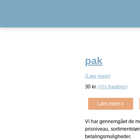
pak
(Læs mere)
30
kr.
(Vis fragtpris)
Læs mere »
Vi har gennemgået de mes
prisniveau, sortimentstø
betalingsmuligheder.