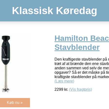
Klassisk Køredag
Hamilton Bea
Stavblender
Den kraftigeste stavblender på
træt af at brænde den ene stavbl
anden sammen ved selv de mes
opgaver? Så er det måske på tid
kraftigste stavblender på mark
(Læs mere)
2299
kr.
(Vis fragtpris)
Køb nu »