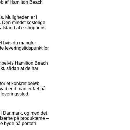
køb af Hamilton Beach
ads. Muligheden er i
. Den mindst kostelige
t afstand af e-shoppens
l hvis du mangler
e leveringstidspunkt for
sempelvis Hamilton Beach
nkt, sådan at de har
for et konkret beløb.
 hvad end man er tæt på
udleveringssted.
ker i Danmark, og med det
riserne på produkterne –
e byde på portofri