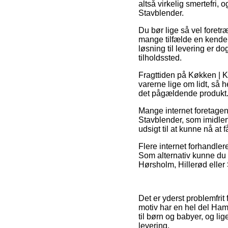
altså virkelig smertefri
Stavblender.
Du bør lige så vel foretræ
mange tilfælde en kende 
løsning til levering er d
tilholdssted.
Fragttiden på Køkken | 
varerne lige om lidt, så
det pågældende produkt
Mange internet foretagen
Stavblender, som imidlert
udsigt til at kunne nå at 
Flere internet forhandlere
Som alternativ kunne du o
Hørsholm, Hillerød eller St
Det er yderst problemfrit 
motiv har en hel del Ham
til børn og babyer, og l
levering.