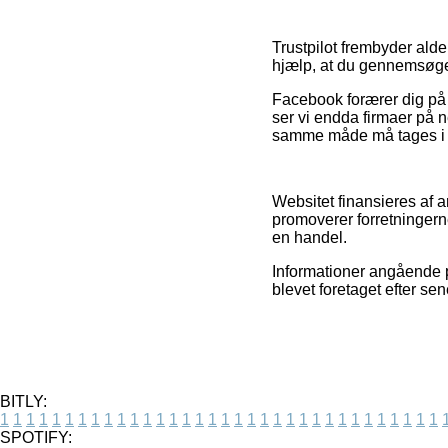
Trustpilot frembyder alde
hjælp, at du gennemsøge
Facebook forærer dig på s
ser vi endda firmaer på n
samme måde må tages i br
Websitet finansieres af 
promoverer forretningern
en handel.
Informationer angående p
blevet foretaget efter se
BITLY:
1
1
1
1
1
1
1
1
1
1
1
1
1
1
1
1
1
1
1
1
1
1
1
1
1
1
1
1
1
1
1
1
1
1
SPOTIFY: