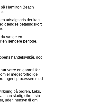
alg på Hamilton Beach
is.
r en udsalgspris der kan
med gængse betalingskort
ker.
r du vælge en
er en længere periode.
ppens handelsvilkår, dog
 bør være en garanti for
som er meget fortrolige
fordringer i processen med
irkning på ordren, f.eks.
 at man stadig sikrer sin
er, uden hensyn til om