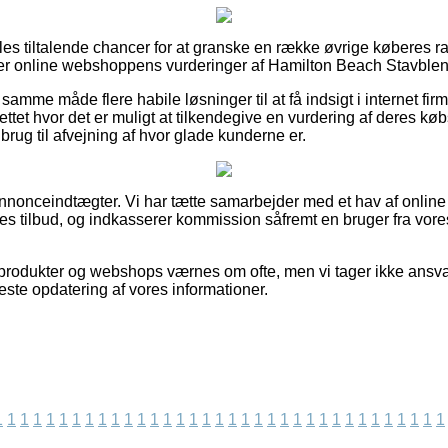
les tiltalende chancer for at granske en række øvrige køberes ra
r online webshoppens vurderinger af Hamilton Beach Stavblender
amme måde flere habile løsninger til at få indsigt i internet fi
ettet hvor det er muligt at tilkendegive en vurdering af deres kø
ug til afvejning af hvor glade kunderne er.
annonceindtægter. Vi har tætte samarbejder med et hav af online 
es tilbud, og indkasserer kommission såfremt en bruger fra vor
rodukter og webshops værnes om ofte, men vi tager ikke ansvar f
neste opdatering af vores informationer.
1
1
1
1
1
1
1
1
1
1
1
1
1
1
1
1
1
1
1
1
1
1
1
1
1
1
1
1
1
1
1
1
1
1
1