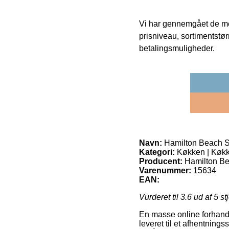
Vi har gennemgået de mes
prisniveau, sortimentstø
betalingsmuligheder.
Navn:
Hamilton Beach S
Kategori:
Køkken | Køkk
Producent:
Hamilton B
Varenummer:
15634
EAN:
Vurderet til
3.6
ud af 5 st
En masse online forhandle
leveret til et afhentningss