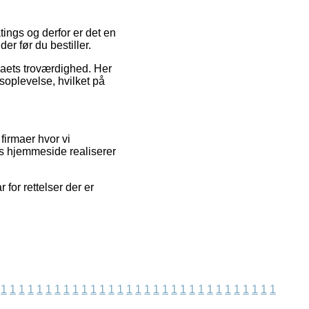
tings og derfor er det en
 før du bestiller.
rmaets troværdighed. Her
bsoplevelse, hvilket på
firmaer hvor vi
es hjemmeside realiserer
or rettelser der er
1
1
1
1
1
1
1
1
1
1
1
1
1
1
1
1
1
1
1
1
1
1
1
1
1
1
1
1
1
1
1