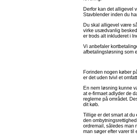
Derfor kan det alligevel 
Stavblender inden du hand
Du skal alligevel være så
virke usædvanlig beskede
er trods alt inkluderet i
Vi anbefaler kortbetalin
afbetalingsløsning som e
Forinden nogen køber på
er det uden tvivl et omfat
En nem løsning kunne være
at e-firmaet adlyder de d
reglerne på området. Desu
dit køb.
Tillige er det smart at d
den ombytningsrettighed i
ordremail, således man n
man søger efter varer til 