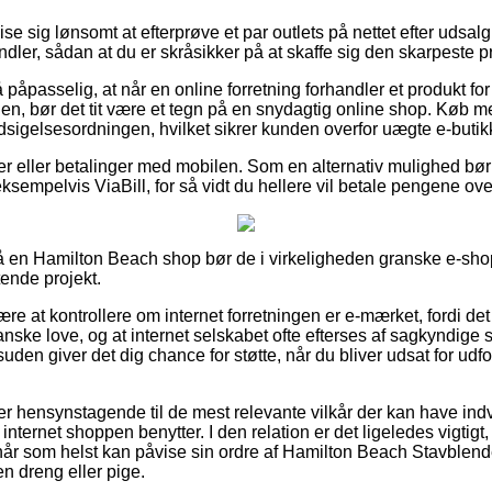
vise sig lønsomt at efterprøve et par outlets på nettet efter uds
ler, sådan at du er skråsikker på at skaffe sig den skarpeste pr
 påpasselig, at når en online forretning forhandler et produkt fo
n, bør det tit være et tegn på en snydagtig online shop. Køb 
 Indsigelsesordningen, hvilket sikrer kunden overfor uægte e-butik
ger eller betalinger med mobilen. Som en alternativ mulighed bø
ksempelvis ViaBill, for så vidt du hellere vil betale pengene ov
 en Hamilton Beach shop bør de i virkeligheden granske e-sho
tende projekt.
 at kontrollere om internet forretningen er e-mærket, fordi det
anske love, og at internet selskabet ofte efterses af sagkyndige 
den giver det dig chance for støtte, når du bliver udsat for ud
u er hensynstagende til de mest relevante vilkår der kan have indv
nternet shoppen benytter. I den relation er det ligeledes vigtigt,
år som helst kan påvise sin ordre af Hamilton Beach Stavblend
en dreng eller pige.