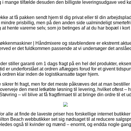
, og i mange tilfælde desuden den billigste leveringsudgave ved 
kke at få pakken sendt hjem til dig privat eller til din arbejdspl
mindre prisbillig, men på den anden side ualmindeligt smertefri
og at hente varerne selv, som jo betinges af at du har bopæl i kor
Køkkenmaskiner | Håndmixere og stavblendere er ekstremt aktue
 herved er det fuldkommen passende at vi undersøger det anslåed
.
der stiller garanti om 1 dags fragt på en hel del produkter, ek
id er underforstået at ordren aflægges forud for et givent tidspu
få ordren klar inden de logistikansatte tager hjem.
 sikrer fri fragt, men for det meste påkræves det at man bestiller 
verveje den mest letkøbte løsning til levering, hvilket oftest –
øvring – vil blive at få fragtfirmaet til at bringe din ordre til et 
for alle at finde de laveste priser hos forskellige internet butik
ilton Beach webbutikker set sig nødsaget til at reducere salgsp
igeledes også til kvinder og mænd – enormt, og endda nogle gang