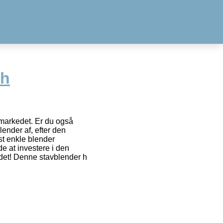
ch
 markedet. Er du også
ender af, efter den
t enkle blender
e at investere i den
edet! Denne stavblender h