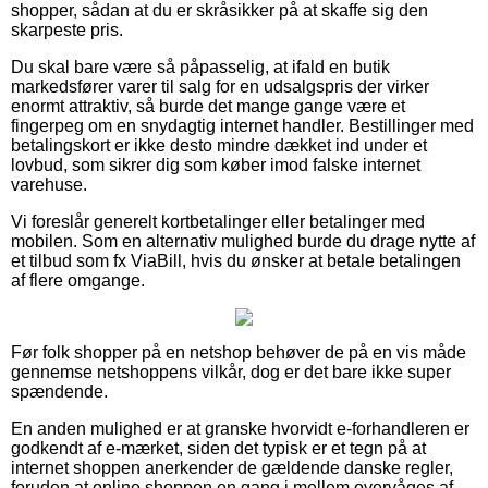
shopper, sådan at du er skråsikker på at skaffe sig den
skarpeste pris.
Du skal bare være så påpasselig, at ifald en butik
markedsfører varer til salg for en udsalgspris der virker
enormt attraktiv, så burde det mange gange være et
fingerpeg om en snydagtig internet handler. Bestillinger med
betalingskort er ikke desto mindre dækket ind under et
lovbud, som sikrer dig som køber imod falske internet
varehuse.
Vi foreslår generelt kortbetalinger eller betalinger med
mobilen. Som en alternativ mulighed burde du drage nytte af
et tilbud som fx ViaBill, hvis du ønsker at betale betalingen
af flere omgange.
Før folk shopper på en netshop behøver de på en vis måde
gennemse netshoppens vilkår, dog er det bare ikke super
spændende.
En anden mulighed er at granske hvorvidt e-forhandleren er
godkendt af e-mærket, siden det typisk er et tegn på at
internet shoppen anerkender de gældende danske regler,
foruden at online shoppen en gang i mellem overvåges af