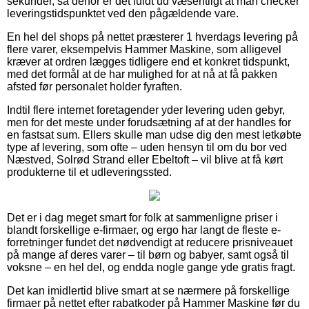
sekunder, så derfor er det fuldt ud væsentligt at man checker
leveringstidspunktet ved den pågældende vare.
En hel del shops på nettet præsterer 1 hverdags levering på
flere varer, eksempelvis Hammer Maskine, som alligevel
kræver at ordren lægges tidligere end et konkret tidspunkt,
med det formål at de har mulighed for at nå at få pakken
afsted før personalet holder fyraften.
Indtil flere internet foretagender yder levering uden gebyr,
men for det meste under forudsætning af at der handles for
en fastsat sum. Ellers skulle man udse dig den mest letkøbte
type af levering, som ofte – uden hensyn til om du bor ved
Næstved, Solrød Strand eller Ebeltoft – vil blive at få kørt
produkterne til et udleveringssted.
Det er i dag meget smart for folk at sammenligne priser i
blandt forskellige e-firmaer, og ergo har langt de fleste e-
forretninger fundet det nødvendigt at reducere prisniveauet
på mange af deres varer – til børn og babyer, samt også til
voksne – en hel del, og endda nogle gange yde gratis fragt.
Det kan imidlertid blive smart at se nærmere på forskellige
firmaer på nettet efter rabatkoder på Hammer Maskine før du