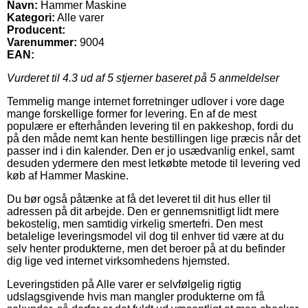
Navn:
Hammer Maskine
Kategori:
Alle varer
Producent:
Varenummer:
9004
EAN:
Vurderet til
4.3
ud af 5 stjerner baseret på
5
anmeldelser
Temmelig mange internet forretninger udlover i vore dage
mange forskellige former for levering. En af de mest
populære er efterhånden levering til en pakkeshop, fordi du
på den måde nemt kan hente bestillingen lige præcis når det
passer ind i din kalender. Den er jo usædvanlig enkel, samt
desuden ydermere den mest letkøbte metode til levering ved
køb af Hammer Maskine.
Du bør også påtænke at få det leveret til dit hus eller til
adressen på dit arbejde. Den er gennemsnitligt lidt mere
bekostelig, men samtidig virkelig smertefri. Den mest
betalelige leveringsmodel vil dog til enhver tid være at du
selv henter produkterne, men det beroer på at du befinder
dig lige ved internet virksomhedens hjemsted.
Leveringstiden på Alle varer er selvfølgelig rigtig
udslagsgivende hvis man mangler produkterne om få