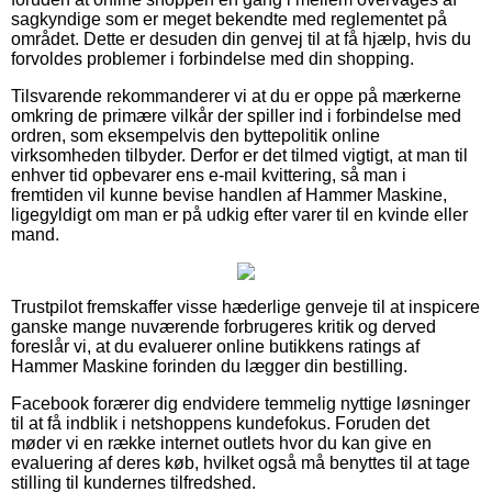
sagkyndige som er meget bekendte med reglementet på
området. Dette er desuden din genvej til at få hjælp, hvis du
forvoldes problemer i forbindelse med din shopping.
Tilsvarende rekommanderer vi at du er oppe på mærkerne
omkring de primære vilkår der spiller ind i forbindelse med
ordren, som eksempelvis den byttepolitik online
virksomheden tilbyder. Derfor er det tilmed vigtigt, at man til
enhver tid opbevarer ens e-mail kvittering, så man i
fremtiden vil kunne bevise handlen af Hammer Maskine,
ligegyldigt om man er på udkig efter varer til en kvinde eller
mand.
Trustpilot fremskaffer visse hæderlige genveje til at inspicere
ganske mange nuværende forbrugeres kritik og derved
foreslår vi, at du evaluerer online butikkens ratings af
Hammer Maskine forinden du lægger din bestilling.
Facebook forærer dig endvidere temmelig nyttige løsninger
til at få indblik i netshoppens kundefokus. Foruden det
møder vi en række internet outlets hvor du kan give en
evaluering af deres køb, hvilket også må benyttes til at tage
stilling til kundernes tilfredshed.