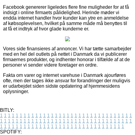
Facebook genererer ligeledes flere fine muligheder for at få
indsigt i online firmaets pålidelighed. Herinde møder vi
endda internet handler hvor kunder kan ytre en anmeldelse
af købsoplevelsen, hvilket på samme måde må benyttes til
at få et indtryk af hvor glade kunderne er.
Vores side finansieres af annoncer. Vi har tætte samarbejder
med en hel del outlets på nettet i Danmark da vi publicerer
firmaernes produkter, og indhenter honorar i tilfælde af at de
personer vi sender videre foretager en ordre.
Fakta om varer og internet varehuse i Danmark ajourføres
ofte, men der tages ikke ansvar for forandringer der muligvis
er udarbejdet siden sidste opdatering af hjemmesidens
oplysninger.
BITLY:
1
1
1
1
1
1
1
1
1
1
1
1
1
1
1
1
1
1
1
1
1
1
1
1
1
1
1
1
1
1
1
1
1
1
1
1
1
1
1
1
1
1
1
1
1
1
1
1
1
1
1
1
1
1
1
1
1
1
1
1
1
1
1
1
1
1
1
1
1
1
1
1
1
1
1
1
1
1
1
1
1
1
1
1
1
1
1
1
1
1
1
1
1
1
1
1
1
1
1
1
SPOTIFY: