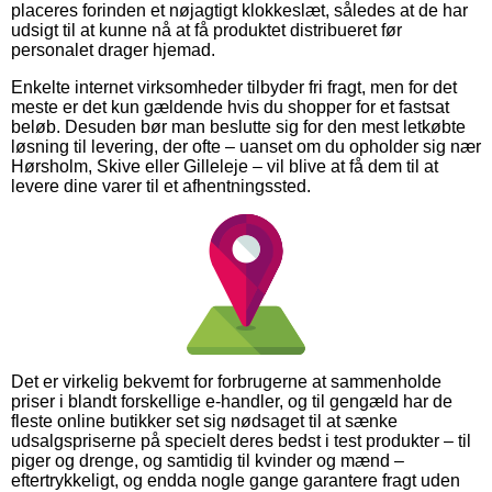
placeres forinden et nøjagtigt klokkeslæt, således at de har
udsigt til at kunne nå at få produktet distribueret før
personalet drager hjemad.
Enkelte internet virksomheder tilbyder fri fragt, men for det
meste er det kun gældende hvis du shopper for et fastsat
beløb. Desuden bør man beslutte sig for den mest letkøbte
løsning til levering, der ofte – uanset om du opholder sig nær
Hørsholm, Skive eller Gilleleje – vil blive at få dem til at
levere dine varer til et afhentningssted.
Det er virkelig bekvemt for forbrugerne at sammenholde
priser i blandt forskellige e-handler, og til gengæld har de
fleste online butikker set sig nødsaget til at sænke
udsalgspriserne på specielt deres bedst i test produkter – til
piger og drenge, og samtidig til kvinder og mænd –
eftertrykkeligt, og endda nogle gange garantere fragt uden