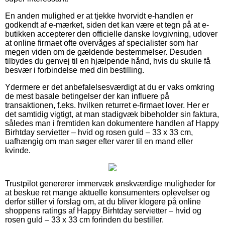
En anden mulighed er at tjekke hvorvidt e-handlen er
godkendt af e-mærket, siden det kan være et tegn på at e-
butikken accepterer den officielle danske lovgivning, udover
at online firmaet ofte overvåges af specialister som har
megen viden om de gældende bestemmelser. Desuden
tilbydes du genvej til en hjælpende hånd, hvis du skulle få
besvær i forbindelse med din bestilling.
Ydermere er det anbefalelsesværdigt at du er vaks omkring
de mest basale betingelser der kan influere på
transaktionen, f.eks. hvilken returret e-firmaet lover. Her er
det samtidig vigtigt, at man stadigvæk bibeholder sin faktura,
således man i fremtiden kan dokumentere handlen af Happy
Birhtday servietter – hvid og rosen guld – 33 x 33 cm,
uafhængig om man søger efter varer til en mand eller
kvinde.
Trustpilot genererer immervæk ønskværdige muligheder for
at beskue ret mange aktuelle konsumenters oplevelser og
derfor stiller vi forslag om, at du bliver klogere på online
shoppens ratings af Happy Birhtday servietter – hvid og
rosen guld – 33 x 33 cm forinden du bestiller.