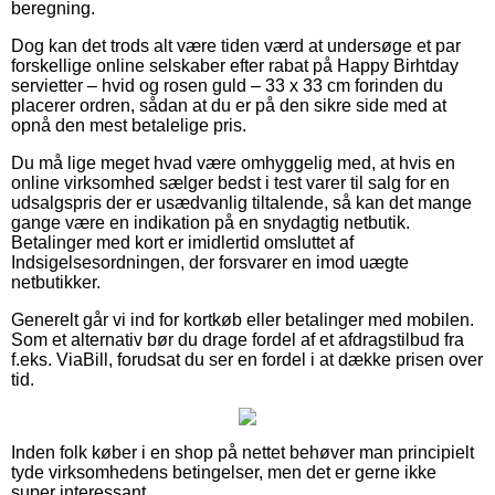
beregning.
Dog kan det trods alt være tiden værd at undersøge et par
forskellige online selskaber efter rabat på Happy Birhtday
servietter – hvid og rosen guld – 33 x 33 cm forinden du
placerer ordren, sådan at du er på den sikre side med at
opnå den mest betalelige pris.
Du må lige meget hvad være omhyggelig med, at hvis en
online virksomhed sælger bedst i test varer til salg for en
udsalgspris der er usædvanlig tiltalende, så kan det mange
gange være en indikation på en snydagtig netbutik.
Betalinger med kort er imidlertid omsluttet af
Indsigelsesordningen, der forsvarer en imod uægte
netbutikker.
Generelt går vi ind for kortkøb eller betalinger med mobilen.
Som et alternativ bør du drage fordel af et afdragstilbud fra
f.eks. ViaBill, forudsat du ser en fordel i at dække prisen over
tid.
Inden folk køber i en shop på nettet behøver man principielt
tyde virksomhedens betingelser, men det er gerne ikke
super interessant.