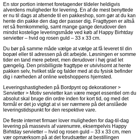
En stor portion internet foretagender tildeler heldigvis
alverdens muligheder for levering. En af de mest benyttede
er nu til dags at afsende til en pakkeshop, som gør at du kan
hente din pakke den dag der passer dig. Fragttypen er altså
ret så fremkommelig, samt mange gange derudover den
mindst kostelige leveringsmåde ved køb af Happy Birhtday
servietter – hvid og rosen guld – 33 x 33 cm.
Du bør på samme måde vælge at vælge at få leveret til din
bopæl eller til adressen på dit arbejde. Løsningen er somme
tider en tand mere pebret, men derudover i høj grad let
gængelig. Den prisbilligste fragttype er utvivlsomt at hente
pakken selv, hvilket står og falder med at du fysisk befinder
dig i nærheden af online webshoppens hjemsted.
Leveringshastigheden på Bordpynt og dekorationer >
Servietter > Motiv servietter kan være meget essentiel om du
absolut skal bruge din ordre inden for kort tid, og med det
formål er det jo vigtigt at vi ser nærmere på det anslåede
leveringstidspunkt for den respektive vare.
De fleste internet firmaer lover muligheden for dag-til-dag
levering på massevis af varenumre, eksempelvis Happy
Birhtday servietter – hvid og rosen guld – 33 x 33 cm, men
vær opmærksom på at det forudsætter at bestillingen