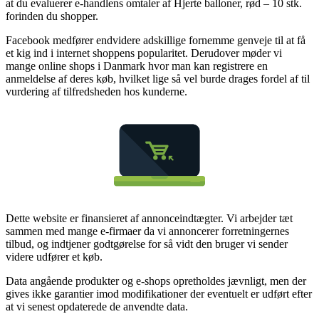
at du evaluerer e-handlens omtaler af Hjerte balloner, rød – 10 stk.
forinden du shopper.
Facebook medfører endvidere adskillige fornemme genveje til at få
et kig ind i internet shoppens popularitet. Derudover møder vi
mange online shops i Danmark hvor man kan registrere en
anmeldelse af deres køb, hvilket lige så vel burde drages fordel af til
vurdering af tilfredsheden hos kunderne.
Dette website er finansieret af annonceindtægter. Vi arbejder tæt
sammen med mange e-firmaer da vi annoncerer forretningernes
tilbud, og indtjener godtgørelse for så vidt den bruger vi sender
videre udfører et køb.
Data angående produkter og e-shops opretholdes jævnligt, men der
gives ikke garantier imod modifikationer der eventuelt er udført efter
at vi senest opdaterede de anvendte data.