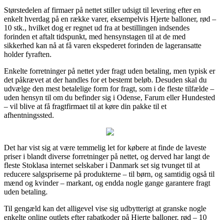
Størstedelen af firmaer på nettet stiller udsigt til levering efter en
enkelt hverdag på en række varer, eksempelvis Hjerte balloner, rød –
10 stk., hvilket dog er regnet ud fra at bestillingen indsendes
forinden et aftalt tidspunkt, med hensynstagen til at de med
sikkerhed kan nå at få varen ekspederet forinden de lageransatte
holder fyraften.
Enkelte forretninger på nettet yder fragt uden betaling, men typisk er
det påkrævet at der handles for et bestemt beløb. Desuden skal du
udvælge den mest betalelige form for fragt, som i de fleste tilfælde –
uden hensyn til om du befinder sig i Odense, Farum eller Hundested
– vil blive at få fragtfirmaet til at køre din pakke til et
afhentningssted.
Det har vist sig at være temmelig let for købere at finde de laveste
priser i blandt diverse forretninger på nettet, og derved har langt de
fleste Stoklasa internet selskaber i Danmark set sig tvunget til at
reducere salgspriserne på produkterne – til børn, og samtidig også til
mænd og kvinder – markant, og endda nogle gange garantere fragt
uden betaling.
Til gengæld kan det alligevel vise sig udbytterigt at granske nogle
enkelte online outlets efter rabatkoder på Hjerte balloner, rød – 10