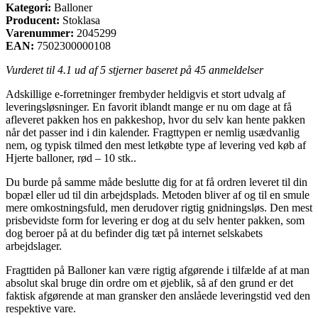
Kategori:
Balloner
Producent:
Stoklasa
Varenummer:
2045299
EAN:
7502300000108
Vurderet til
4.1
ud af 5 stjerner baseret på
45
anmeldelser
Adskillige e-forretninger frembyder heldigvis et stort udvalg af
leveringsløsninger. En favorit iblandt mange er nu om dage at få
afleveret pakken hos en pakkeshop, hvor du selv kan hente pakken
når det passer ind i din kalender. Fragttypen er nemlig usædvanlig
nem, og typisk tilmed den mest letkøbte type af levering ved køb af
Hjerte balloner, rød – 10 stk..
Du burde på samme måde beslutte dig for at få ordren leveret til din
bopæl eller ud til din arbejdsplads. Metoden bliver af og til en smule
mere omkostningsfuld, men derudover rigtig gnidningsløs. Den mest
prisbevidste form for levering er dog at du selv henter pakken, som
dog beroer på at du befinder dig tæt på internet selskabets
arbejdslager.
Fragttiden på Balloner kan være rigtig afgørende i tilfælde af at man
absolut skal bruge din ordre om et øjeblik, så af den grund er det
faktisk afgørende at man gransker den anslåede leveringstid ved den
respektive vare.