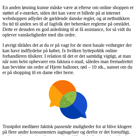
En anden løsning kunne måske være at efterse om online shoppen er
støttet af e-mærket, siden det kan være et billede på at internet
webshoppen adlyder de gældende danske regler, og at netbutikken
fra tid til anden ses til af fagfolk der behersker reglerne på området.
Dette er desuden en god anledning til at få assistance, for så vidt du
oplever vanskeligheder med din ordre.
I øvrigt tilrådes det at du er på vagt for de mest basale vedtægter der
kan have indflydelse på købet, fx hvilken byttepolitik online
forhandleren tilsikrer. I relation til det er det samtidig vigtigt, at man
når som helst opbevarer ens faktura e-mail, således man fremadrettet
kan bevidne sin ordre af Hjerte balloner, rød – 10 stk., uanset om du
er på shopping til en dame eller herre.
Trustpilot medfører faktisk passende muligheder for at blive klogere
på flere andre konsumenters iagttagelser og derfor er det fornuftigt,