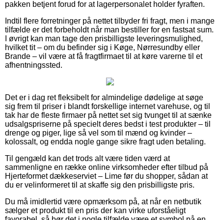
pakken betjent forud for at lagerpersonalet holder fyraften.
Indtil flere forretninger på nettet tilbyder fri fragt, men i mange
tilfælde er det forbeholdt når man bestiller for en fastsat sum.
I øvrigt kan man tage den prisbilligste leveringsmulighed,
hvilket tit – om du befinder sig i Køge, Nørresundby eller
Brande – vil være at få fragtfirmaet til at køre varerne til et
afhentningssted.
Det er i dag ret fleksibelt for almindelige dødelige at søge
sig frem til priser i blandt forskellige internet varehuse, og til
tak har de fleste firmaer på nettet set sig tvunget til at sænke
udsalgspriserne på specielt deres bedst i test produkter – til
drenge og piger, lige så vel som til mænd og kvinder –
kolossalt, og endda nogle gange sikre fragt uden betaling.
Til gengæld kan det trods alt være tiden værd at
sammenligne en række online virksomheder efter tilbud på
Hjerteformet dækkeserviet – Lime før du shopper, sådan at
du er velinformeret til at skaffe sig den prisbilligste pris.
Du må imidlertid være opmærksom på, at når en netbutik
sælger et produkt til en pris der kan virke uforståeligt
favorabel, så bør det i nogle tilfælde være et symbol på en