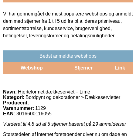
Vi har gennemgået de mest populære webshops og anmeldt
dem med stjerner fra 1 til 5 ud fra bl.a. deres prisniveau,
sortimentstørrelse, kundeservice, brugervenlighed,
betingelser, leveringsformer og betalingsmuligheder.
Bedst anmeldte webshops
Webshop
Stjerner
Link
Navn:
Hjerteformet dækkeserviet – Lime
Kategori:
Bordpynt og dekorationer > Dækkeservietter
Producent:
Varenummer:
1129
EAN:
3016600116055
Vurderet til
4.8
ud af 5 stjerner baseret på
29
anmeldelser
Størstedelen af internet foretagender giver nu om dage en