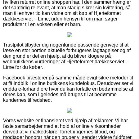
hvilken returret online shoppen har. I den sammenhæng er
det samtidig relevant, at man stadig sikrer sin kvittering, så
man til enhver tid kan vidne om sit køb af Hjerteformet
dækkeserviet – Lime, uden hensyn til om man søger
produkter til en voksen eller et barn.
Trustpilot tilbyder dig nogenlunde passende genveje til at
læse en stor portion aktuelle forbrugeres iagttagelser og af
den grund er det en hjælp, at du bliver klogere på
webbutikkens vurderinger af Hjerteformet dækkeserviet –
Lime før du køber.
Facebook præsterer på samme måde evigt sikre metoder til
at få indblik i online butikkens kundefokus. Derudover ser vi
endda e-forhandlere hvor du kan forfatte en bedømmelse af
deres køb, som ligeledes må bruges til at bedømme
kundernes tilfredshed.
Vores website er finansieret ved hjælp af reklamer. Vi har
faste samarbejder med et hold af online virksomheder
derved at vi markedsfører forretningernes tilbud, og
modtager honorar når den bruger vi sender videre fuldfører