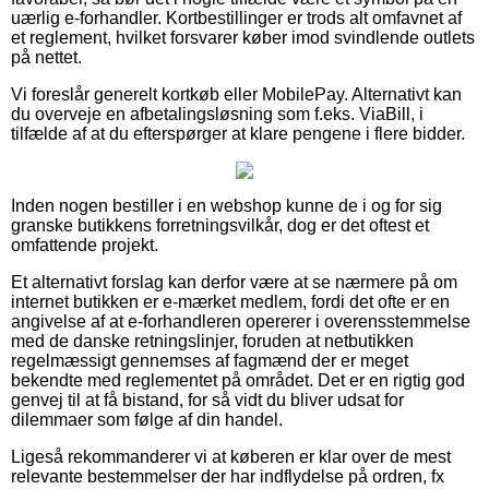
uærlig e-forhandler. Kortbestillinger er trods alt omfavnet af
et reglement, hvilket forsvarer køber imod svindlende outlets
på nettet.
Vi foreslår generelt kortkøb eller MobilePay. Alternativt kan
du overveje en afbetalingsløsning som f.eks. ViaBill, i
tilfælde af at du efterspørger at klare pengene i flere bidder.
Inden nogen bestiller i en webshop kunne de i og for sig
granske butikkens forretningsvilkår, dog er det oftest et
omfattende projekt.
Et alternativt forslag kan derfor være at se nærmere på om
internet butikken er e-mærket medlem, fordi det ofte er en
angivelse af at e-forhandleren opererer i overensstemmelse
med de danske retningslinjer, foruden at netbutikken
regelmæssigt gennemses af fagmænd der er meget
bekendte med reglementet på området. Det er en rigtig god
genvej til at få bistand, for så vidt du bliver udsat for
dilemmaer som følge af din handel.
Ligeså rekommanderer vi at køberen er klar over de mest
relevante bestemmelser der har indflydelse på ordren, fx