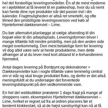
hel del forskellige leveringsmodeller. En af de mest moderne
er i øjeblikket at få leveret til en pakkeshop, hvor du så nemt
kan hente dine nye produkter når det passer ind i din
kalender. Fragtmuligheden er altså ret smertefri, og ofte
tilmed den prisbilligste leveringsversion ved køb af
Hjerteformet dækkeserviet – Lime.
Du bør alternativt planlægge at vælge afsending til din
bopæl eller til din arbejdsplads. Leveringsformen bliver i
mange tilfælde lidt mindre prisbillig, men på den anden side
meget overkommelig. Den mest betalelige form for levering
vil dog altid være selv at hente produkterne, men dette
afhænger af at du lever med kort afstand til e-forhandlerens
hjemsted.
Antal dages levering på Bordpynt og dekorationer >
Dækkeservietter kan i nogle tilfælde være temmelig central
om vi står og skal bruge produktet fluks, og derfor er det altså
meningsfuldt at du undersøger det forventede
leveringstidspunkt på den vedkommende vare.
En hel del webbutikker præsterer 1 dags fragt på mange af
shoppens varer, eksempelvis Hjerteformet dækkeserviet –
Lime, hvilket er regnet ud fra at ordren placeres før et
bestemt klokkeslæt, så at de højst sandsynligt kan nå at få