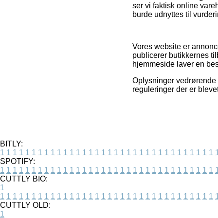
ser vi faktisk online var
burde udnyttes til vurder
Vores website er annoncef
publicerer butikkernes t
hjemmeside laver en best
Oplysninger vedrørende pr
reguleringer der er blev
BITLY:
1
1
1
1
1
1
1
1
1
1
1
1
1
1
1
1
1
1
1
1
1
1
1
1
1
1
1
1
1
1
1
1
1
1
SPOTIFY:
1
1
1
1
1
1
1
1
1
1
1
1
1
1
1
1
1
1
1
1
1
1
1
1
1
1
1
1
1
1
1
1
1
1
CUTTLY BIO:
1
1
1
1
1
1
1
1
1
1
1
1
1
1
1
1
1
1
1
1
1
1
1
1
1
1
1
1
1
1
1
1
1
1
1
CUTTLY OLD:
1