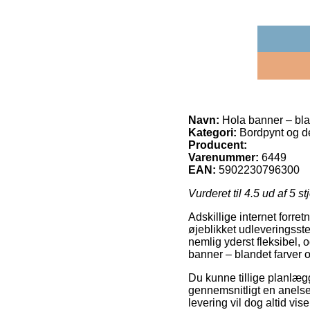
Navn:
Hola banner – bla
Kategori:
Bordpynt og de
Producent:
Varenummer:
6449
EAN:
5902230796300
Vurderet til
4.5
ud af 5 st
Adskillige internet forre
øjeblikket udleveringsste
nemlig yderst fleksibel, 
banner – blandet farver 
Du kunne tillige planlægge
gennemsnitligt en anels
levering vil dog altid vis