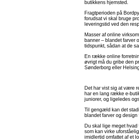
butikkens hjemsted.
Fragtperioden på Bordpyn
forudsat vi skal bruge pro
leveringstid ved den resp
Masser af online virksom
banner – blandet farver o
tidspunkt, sådan at de sa
En række online forretning
øvrigt må du gribe den pr
Sønderborg eller Helsinge 
Det har vist sig at være 
har en lang række e-butik
juniorer, og ligeledes o
Til gengæld kan det stad
blandet farver og design f
Du skal lige meget hvad v
som kan virke uforståelig
imidlertid omfattet af et