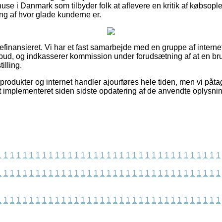
ehuse i Danmark som tilbyder folk at aflevere en kritik af købsop
ing af hvor glade kunderne er.
inansieret. Vi har et fast samarbejde med en gruppe af internet b
ilbud, og indkasserer kommission under forudsætning af at en bru
illing.
odukter og internet handler ajourføres hele tiden, men vi påtag
et implementeret siden sidste opdatering af de anvendte oplysnin
1
1
1
1
1
1
1
1
1
1
1
1
1
1
1
1
1
1
1
1
1
1
1
1
1
1
1
1
1
1
1
1
1
1
1
1
1
1
1
1
1
1
1
1
1
1
1
1
1
1
1
1
1
1
1
1
1
1
1
1
1
1
1
1
1
1
1
1
1
1
1
1
1
1
1
1
1
1
1
1
1
1
1
1
1
1
1
1
1
1
1
1
1
1
1
1
1
1
1
1
1
1
1
1
1