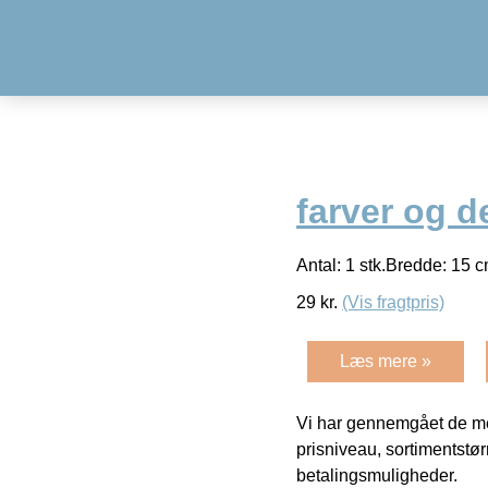
farver og d
Antal: 1 stk.Bredde: 15 
29
kr.
(Vis fragtpris)
Læs mere »
Vi har gennemgået de mes
prisniveau, sortimentstø
betalingsmuligheder.