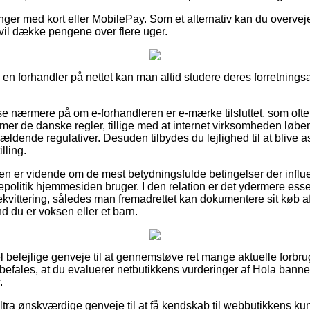
linger med kort eller MobilePay. Som et alternativ kan du overvej
u vil dække pengene over flere uger.
i en forhandler på nettet kan man altid studere deres forretningsa
se nærmere på om e-forhandleren er e-mærke tilsluttet, som ofte 
er de danske regler, tillige med at internet virksomheden løb
gældende regulativer. Desuden tilbydes du lejlighed til at blive a
lling.
beren er vidende om de mest betydningsfulde betingelser der infl
epolitik hjemmesiden bruger. I den relation er det ydermere esse
rekvittering, således man fremadrettet kan dokumentere sit køb 
d du er voksen eller et barn.
el belejlige genveje til at gennemstøve ret mange aktuelle forbr
befales, at du evaluerer netbutikkens vurderinger af Hola banne
.
tra ønskværdige genveje til at få kendskab til webbutikkens ku