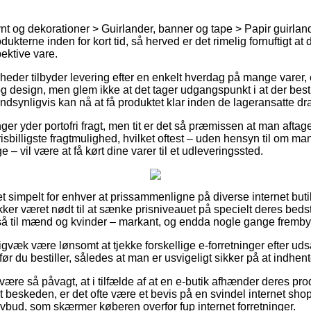
t og dekorationer > Guirlander, banner og tape > Papir guirlan
dukterne inden for kort tid, så herved er det rimelig fornuftigt a
ektive vare.
heder tilbyder levering efter en enkelt hverdag på mange varer
g design, men glem ikke at det tager udgangspunkt i at der bestill
ndsynligvis kan nå at få produktet klar inden de lageransatte d
er yder portofri fragt, men tit er det så præmissen at man aftager
isbilligste fragtmulighed, hvilket oftest – uden hensyn til om ma
– vil være at få kørt dine varer til et udleveringssted.
ret simpelt for enhver at prissammenligne på diverse internet buti
ker været nødt til at sænke prisniveauet på specielt deres bedst i
gså til mænd og kvinder – markant, og endda nogle gange frembyd
igvæk være lønsomt at tjekke forskellige e-forretninger efter ud
ør du bestiller, således at man er usvigeligt sikker på at indhente
ære så påvagt, at i tilfælde af at en e-butik afhænder deres pro
t beskeden, er det ofte være et bevis på en svindel internet sho
 lovbud, som skærmer køberen overfor fup internet forretninger.