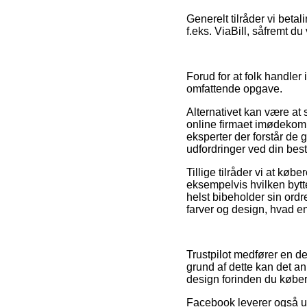
Generelt tilråder vi beta
f.eks. ViaBill, såfremt d
Forud for at folk handler 
omfattende opgave.
Alternativet kan være at 
online firmaet imødekomm
eksperter der forstår de 
udfordringer ved din besti
Tillige tilråder vi at kø
eksempelvis hvilken bytt
helst bibeholder sin ord
farver og design, hvad en
Trustpilot medfører en d
grund af dette kan det an
design forinden du køber
Facebook leverer også ul