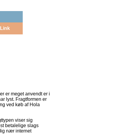
Link
der er meget anvendt er i
ar lyst. Fragtformen er
ring ved køb af Hola
gttypen viser sig
t betalelige slags
dig nær internet