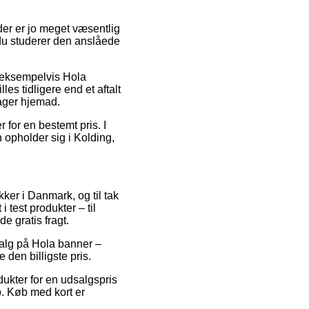
der er jo meget væsentlig
t du studerer den anslåede
, eksempelvis Hola
es tidligere end et aftalt
rager hjemad.
 for en bestemt pris. I
n opholder sig i Kolding,
kker i Danmark, og til tak
 test produkter – til
e gratis fragt.
salg på Hola banner –
 den billigste pris.
dukter for en udsalgspris
p. Køb med kort er