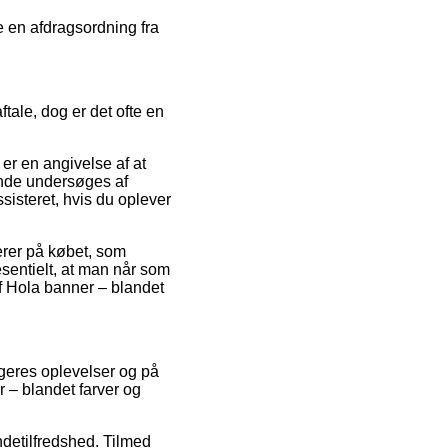
e en afdragsordning fra
ftale, dog er det ofte en
er en angivelse af at
ende undersøges af
ssisteret, hvis du oplever
uerer på købet, som
sentielt, at man når som
af Hola banner – blandet
ugeres oplevelser og på
r – blandet farver og
ndetilfredshed. Tilmed