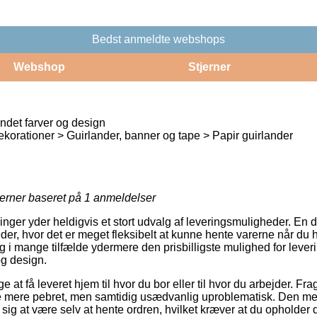
Bedst anmeldte webshops
Webshop
Stjerner
ndet farver og design
korationer > Guirlander, banner og tape > Papir guirlander
jerner baseret på
1
anmeldelser
tninger yder heldigvis et stort udvalg af leveringsmuligheder. En 
der, hvor det er meget fleksibelt at kunne hente varerne når du h
og i mange tilfælde ydermere den prisbilligste mulighed for leve
og design.
 at få leveret hjem til hvor du bor eller til hvor du arbejder. Fra
e mere pebret, men samtidig usædvanlig uproblematisk. Den mes
e sig at være selv at hente ordren, hvilket kræver at du opholder 