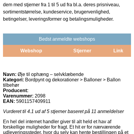
dem med stjerner fra 1 til 5 ud fra bl.a. deres prisniveau,
sortimentstørrelse, kundeservice, brugervenlighed,
betingelser, leveringsformer og betalingsmuligheder.
Bedst anmeldte webshops
Webshop
Stjerner
Link
Navn:
Øje til ophæng – selvklæbende
Kategori:
Bordpynt og dekorationer > Balloner > Ballon
tilbehør
Producent:
Varenummer:
2098
EAN:
5901157409911
Vurderet til
4.1
ud af 5 stjerner baseret på
11
anmeldelser
En hel del internet handler giver til alt held et hav af
forskellige muligheder for fragt. Et hit er for nærværende
udleveringssteder, hvor du selv kan hente bestillingen på et