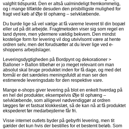
valgfrit tidspunkt. Den er altså ualmindeligt fremkommelig,
og i mange tilfælde desuden den prisbilligste mulighed for
fragt ved køb af Øje til ophæng – selvklæbende.
Du burde lige så vel vælge at få varerne leveret til din bopæl
eller ud på dit arbejde. Fragtmetoden viser sig som regel en
tand dyrere, men ydermere vældig bekvem. Den mindst
kostelige form for levering vil dog utvivlsomt være at hente
ordren selv, men det forudsætter at du lever lige ved e-
shoppens arbejdslager.
Leveringsdygtigheden på Bordpynt og dekorationer >
Balloner > Ballon tilbehør er jo meget relevant om man
absolut skal bruge produktet inden for få dage, og med det
formål er det særdeles meningsfuldt at man ser den
estimerede leveringsdato for den respektive vare.
Mange e-shops giver levering på blot en enkelt hverdag på
en hel del produkter, eksempelvis Øje til ophæng –
selvklæbende, som alligevel nødvendiggør at ordren
lægges før et fastsat klokkeslæt, så de kan nå at få produktet
ekspederet før medarbejderne får fri.
Visse internet outlets byder på gebyrfri levering, men tit
gælder det kun hvis der bestilles for et bestemt beløb. Som