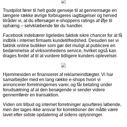
Trustpilot fører til helt gode genveje til at gennemsøge en
længere række øvrige forbrugeres iagttagelser og herved
tilråder vi, at du eftersøger e-shoppens ratings af Øje til
ophæng – selvklæbende før du handler.
Facebook indebærer ligeledes faktisk sikre chancer for at få
indblik i internet firmaets kundetilfredshed. Desuden ser vi
faktisk online butikker som gør det muligt at publicere en
bedømmelse af virksomhedens service, hvilket også kan
drages fordel af til at vurdere tidligere kunders oplevelser.
Hjemmesiden er finansieret af reklameindtægter. Vi har
samarbejder med en lang række e-shops hvori vi
annoncerer forretningernes varer, og får betaling under
forudsætning af at den besøgende vi sender videre
gennemfører en transaktion.
Viden om tilbud og internet forretninger ajourføres løbende,
men der tages ikke ansvar for korrektioner der måtte være
lavet efter sidste opdatering af sidens oplysninger.