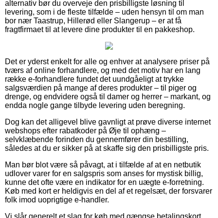
alternativ bør du overveje den prisbilligste løsning til
levering, som i de fleste tilfælde – uden hensyn til om man
bor nær Taastrup, Hillerød eller Slangerup – er at få
fragtfirmaet til at levere dine produkter til en pakkeshop.
Det er yderst enkelt for alle og enhver at analysere priser på
tværs af online forhandlere, og med det motiv har en lang
række e-forhandlere fundet det uundgåeligt at trykke
salgsværdien på mange af deres produkter – til piger og
drenge, og endvidere også til damer og herrer – markant, og
endda nogle gange tilbyde levering uden beregning.
Dog kan det alligevel blive gavnligt at prøve diverse internet
webshops efter rabatkoder på Øje til ophæng –
selvklæbende forinden du gennemfører din bestilling,
således at du er sikker på at skaffe sig den prisbilligste pris.
Man bør blot være så påvagt, at i tilfælde af at en netbutik
udlover varer for en salgspris som anses for mystisk billig,
kunne det ofte være en indikator for en uægte e-forretning.
Køb med kort er heldigvis en del af et regelsæt, der forsvarer
folk imod uoprigtige e-handler.
Vi slår generelt et slag for køb med gængse betalingskort