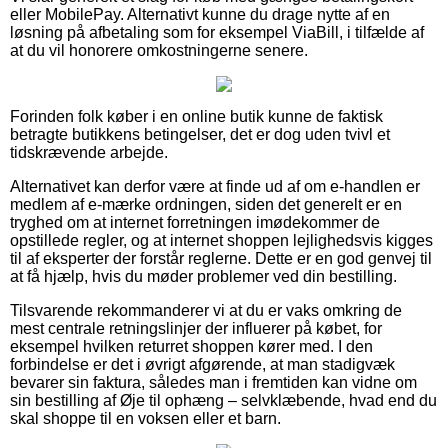
eller MobilePay. Alternativt kunne du drage nytte af en
løsning på afbetaling som for eksempel ViaBill, i tilfælde af
at du vil honorere omkostningerne senere.
Forinden folk køber i en online butik kunne de faktisk
betragte butikkens betingelser, det er dog uden tvivl et
tidskrævende arbejde.
Alternativet kan derfor være at finde ud af om e-handlen er
medlem af e-mærke ordningen, siden det generelt er en
tryghed om at internet forretningen imødekommer de
opstillede regler, og at internet shoppen lejlighedsvis kigges
til af eksperter der forstår reglerne. Dette er en god genvej til
at få hjælp, hvis du møder problemer ved din bestilling.
Tilsvarende rekommanderer vi at du er vaks omkring de
mest centrale retningslinjer der influerer på købet, for
eksempel hvilken returret shoppen kører med. I den
forbindelse er det i øvrigt afgørende, at man stadigvæk
bevarer sin faktura, således man i fremtiden kan vidne om
sin bestilling af Øje til ophæng – selvklæbende, hvad end du
skal shoppe til en voksen eller et barn.