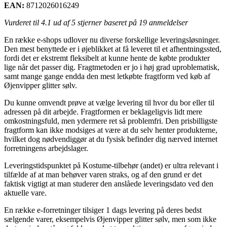
EAN:
8712026016249
Vurderet til
4.1
ud af 5 stjerner baseret på
19
anmeldelser
En række e-shops udlover nu diverse forskellige leveringsløsninger.
Den mest benyttede er i øjeblikket at få leveret til et afhentningssted,
fordi det er ekstremt fleksibelt at kunne hente de købte produkter
lige når det passer dig. Fragtmetoden er jo i høj grad uproblematisk,
samt mange gange endda den mest letkøbte fragtform ved køb af
Øjenvipper glitter sølv.
Du kunne omvendt prøve at vælge levering til hvor du bor eller til
adressen på dit arbejde. Fragtformen er beklageligvis lidt mere
omkostningsfuld, men ydermere ret så problemfri. Den prisbilligste
fragtform kan ikke modsiges at være at du selv henter produkterne,
hvilket dog nødvendiggør at du fysisk befinder dig nærved internet
forretningens arbejdslager.
Leveringstidspunktet på Kostume-tilbehør (andet) er ultra relevant i
tilfælde af at man behøver varen straks, og af den grund er det
faktisk vigtigt at man studerer den anslåede leveringsdato ved den
aktuelle vare.
En række e-forretninger tilsiger 1 dags levering på deres bedst
sælgende varer, eksempelvis Øjenvipper glitter sølv, men som ikke