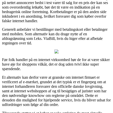
på nettet annoncerer bedst i test varer til salg for en pris der kan ses
som overordentlig letkøbt, bør det tit være en indikation på en
bedragerisk online forretning. Kortbetalinger er på den anden side
inkluderet i en anordning, hvilket forsvarer dig som køber overfor
falske internet handler.
Generelt anbefaler vi bestillinger med betalingskort eller betalinger
med mobilen. Som alternativ kan du drage nytte af en
afdragsløsning som f.eks. ViaBill, hvis du higer efter at afbetale
regningen over tid.
Før folk handler på en internet virksomhed bør de for at være sikker
have øje for shoppens vilkår, det er dog uden tvivl ikke super
spændende.
Et alternativ kan derfor være at granske om internet firmaet er
verificeret af e-mærket, grundet at det typisk er et fingerpeg om at
internet forhandleren forsvarer den officielle danske lovgivning,
samt at internet webshoppen af og til besigtiges af jurister som har
den nødvendige knowhow om reglerne på området. Dette er
desuden din mulighed for hjælpende service, hvis du bliver udsat for
udfordringer som følge af din ordre.