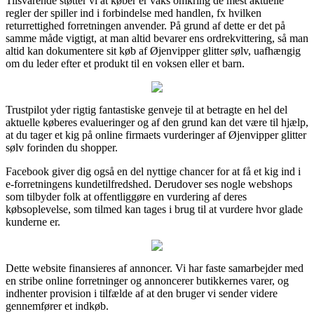
Tilsvarende støtter vi at køber er vaks omkring de mest aktuelle
regler der spiller ind i forbindelse med handlen, fx hvilken
returrettighed forretningen anvender. På grund af dette er det på
samme måde vigtigt, at man altid bevarer ens ordrekvittering, så man
altid kan dokumentere sit køb af Øjenvipper glitter sølv, uafhængig
om du leder efter et produkt til en voksen eller et barn.
Trustpilot yder rigtig fantastiske genveje til at betragte en hel del
aktuelle køberes evalueringer og af den grund kan det være til hjælp,
at du tager et kig på online firmaets vurderinger af Øjenvipper glitter
sølv forinden du shopper.
Facebook giver dig også en del nyttige chancer for at få et kig ind i
e-forretningens kundetilfredshed. Derudover ses nogle webshops
som tilbyder folk at offentliggøre en vurdering af deres
købsoplevelse, som tilmed kan tages i brug til at vurdere hvor glade
kunderne er.
Dette website finansieres af annoncer. Vi har faste samarbejder med
en stribe online forretninger og annoncerer butikkernes varer, og
indhenter provision i tilfælde af at den bruger vi sender videre
gennemfører et indkøb.