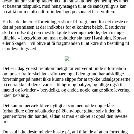
desto mindre står og falder med at transaktionen gennemføres inden
et bestemt tidspunkt, med hensynstagen til at de sandsynligvis kan
nå at få ordren afsendt forinden lagerpersonalet har fyraften.
En hel del internet forretninger sikrer fri fragt, men for det meste er
det så præmissen at der indkøbes for et konkret beløb. Derudover
skal du udse dig den mest letkøbte leveringsmetode, der i mange
tilfælde – ligegyldigt om man opholder sig nær Hørsholm, Korsør
eller Skagen – vil blive at få fragtmanden til at køre din bestilling til
et udleveringssted.
Det er i dag yderst fremkommeligt for enhver at finde information
om priser fra forskellige e-firmaer, og af den grund har adskillige
forretninger på nettet ikke kunne slippe for at trykke udsalgspriserne
på en række af deres varer – til børn og babyer, og tillige også til
mænd og kvinder – betydeligt, og endda nogle gange sikre levering
uden betaling.
Det kan immervæk blive nyttigt at sammenholde nogle få e-
forhandlere efter rabatkoder på Øjenvipper glitter sølv inden du
gennemfører din handel, sådan at man er sikret at opnå den laveste
pris.
Du skal ikke desto mindre huske på, at i tilfælde af at en forretning