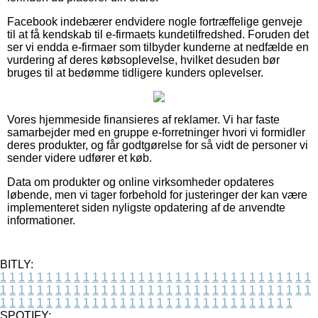
Facebook indebærer endvidere nogle fortræffelige genveje
til at få kendskab til e-firmaets kundetilfredshed. Foruden det
ser vi endda e-firmaer som tilbyder kunderne at nedfælde en
vurdering af deres købsoplevelse, hvilket desuden bør
bruges til at bedømme tidligere kunders oplevelser.
Vores hjemmeside finansieres af reklamer. Vi har faste
samarbejder med en gruppe e-forretninger hvori vi formidler
deres produkter, og får godtgørelse for så vidt de personer vi
sender videre udfører et køb.
Data om produkter og online virksomheder opdateres
løbende, men vi tager forbehold for justeringer der kan være
implementeret siden nyligste opdatering af de anvendte
informationer.
BITLY:
1
1
1
1
1
1
1
1
1
1
1
1
1
1
1
1
1
1
1
1
1
1
1
1
1
1
1
1
1
1
1
1
1
1
1
1
1
1
1
1
1
1
1
1
1
1
1
1
1
1
1
1
1
1
1
1
1
1
1
1
1
1
1
1
1
1
1
1
1
1
1
1
1
1
1
1
1
1
1
1
1
1
1
1
1
1
1
1
1
1
1
1
1
1
1
1
1
1
1
1
SPOTIFY: