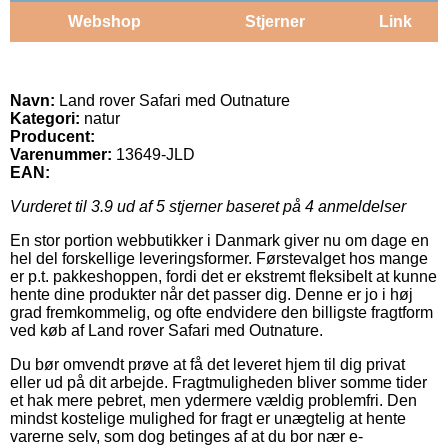
Webshop
Stjerner
Link
Navn:
Land rover Safari med Outnature
Kategori:
natur
Producent:
Varenummer:
13649-JLD
EAN:
Vurderet til
3.9
ud af 5 stjerner baseret på
4
anmeldelser
En stor portion webbutikker i Danmark giver nu om dage en
hel del forskellige leveringsformer. Førstevalget hos mange
er p.t. pakkeshoppen, fordi det er ekstremt fleksibelt at kunne
hente dine produkter når det passer dig. Denne er jo i høj
grad fremkommelig, og ofte endvidere den billigste fragtform
ved køb af Land rover Safari med Outnature.
Du bør omvendt prøve at få det leveret hjem til dig privat
eller ud på dit arbejde. Fragtmuligheden bliver somme tider
et hak mere pebret, men ydermere vældig problemfri. Den
mindst kostelige mulighed for fragt er unægtelig at hente
varerne selv, som dog betinges af at du bor nær e-