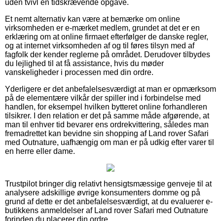
uden tvivl en tidskrævende opgave.
Et nemt alternativ kan være at bemærke om online
virksomheden er e-mærket medlem, grundet at det er en
erklæring om at online firmaet efterfølger de danske regler,
og at internet virksomheden af og til føres tilsyn med af
fagfolk der kender reglerne på området. Derudover tilbydes
du lejlighed til at få assistance, hvis du møder
vanskeligheder i processen med din ordre.
Yderligere er det anbefalelsesværdigt at man er opmærksom
på de elementære vilkår der spiller ind i forbindelse med
handlen, for eksempel hvilken bytteret online forhandleren
tilsikrer. I den relation er det på samme måde afgørende, at
man til enhver tid bevarer ens ordrekvittering, således man
fremadrettet kan bevidne sin shopping af Land rover Safari
med Outnature, uafhængig om man er på udkig efter varer til
en herre eller dame.
Trustpilot bringer dig relativt hensigtsmæssige genveje til at
analysere adskillige øvrige konsumenters domme og på
grund af dette er det anbefalelsesværdigt, at du evaluerer e-
butikkens anmeldelser af Land rover Safari med Outnature
forinden du placerer din ordre.