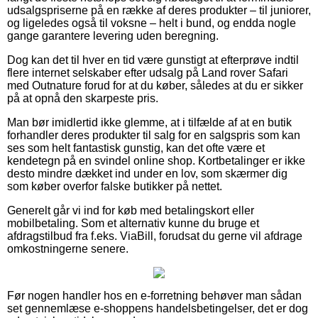
udsalgspriserne på en række af deres produkter – til juniorer,
og ligeledes også til voksne – helt i bund, og endda nogle
gange garantere levering uden beregning.
Dog kan det til hver en tid være gunstigt at efterprøve indtil
flere internet selskaber efter udsalg på Land rover Safari
med Outnature forud for at du køber, således at du er sikker
på at opnå den skarpeste pris.
Man bør imidlertid ikke glemme, at i tilfælde af at en butik
forhandler deres produkter til salg for en salgspris som kan
ses som helt fantastisk gunstig, kan det ofte være et
kendetegn på en svindel online shop. Kortbetalinger er ikke
desto mindre dækket ind under en lov, som skærmer dig
som køber overfor falske butikker på nettet.
Generelt går vi ind for køb med betalingskort eller
mobilbetaling. Som et alternativ kunne du bruge et
afdragstilbud fra f.eks. ViaBill, forudsat du gerne vil afdrage
omkostningerne senere.
Før nogen handler hos en e-forretning behøver man sådan
set gennemlæse e-shoppens handelsbetingelser, det er dog