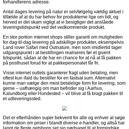
forhandlerens adresse.
Antal dages levering på natur er selvfølgelig vældig aktuel i
tilfælde af at du har behov for produkterne lige om lidt, og
herved er det skam vigtigt at vi besigtiger det anslåede
leveringstidspunkt ved det vedkommende produkt.
En stor portion internet shops stiller garanti om muligheden
for dag-til-dag levering på adskillige produkter, eksempelvis
Land rover Safari med Outnature, men som imidlertid tager
udgangspunkt i at bestillingen realiseres før et givent
tidspunkt, sådan at de har en chance for at nå at få pakken
på posthuset forud for at pakkepersonalet får fri.
Visse internet outlets garanterer fragt uden betaling, men
oftest kun ifald du bestiller for en fastsat sum. Alternativt
kunne man vælge den mest betalelige form for levering, som
gerne – uafhængig om man befinder sig i Aarhus,
Kalundborg eller Hundested – vil blive at få bragt pakken til
et udleveringssted.
Det er efterhånden super bekvemt for alle og enhver at søge
information om priser i blandt diverse e-handler, og altså har
langt de fleste netshops set sig nødsaget til at formindske