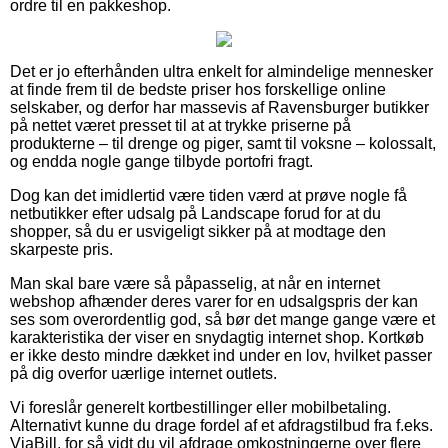
ordre til en pakkeshop.
Det er jo efterhånden ultra enkelt for almindelige mennesker
at finde frem til de bedste priser hos forskellige online
selskaber, og derfor har massevis af Ravensburger butikker
på nettet været presset til at at trykke priserne på
produkterne – til drenge og piger, samt til voksne – kolossalt,
og endda nogle gange tilbyde portofri fragt.
Dog kan det imidlertid være tiden værd at prøve nogle få
netbutikker efter udsalg på Landscape forud for at du
shopper, så du er usvigeligt sikker på at modtage den
skarpeste pris.
Man skal bare være så påpasselig, at når en internet
webshop afhænder deres varer for en udsalgspris der kan
ses som overordentlig god, så bør det mange gange være et
karakteristika der viser en snydagtig internet shop. Kortkøb
er ikke desto mindre dækket ind under en lov, hvilket passer
på dig overfor uærlige internet outlets.
Vi foreslår generelt kortbestillinger eller mobilbetaling.
Alternativt kunne du drage fordel af et afdragstilbud fra f.eks.
ViaBill, for så vidt du vil afdrage omkostningerne over flere