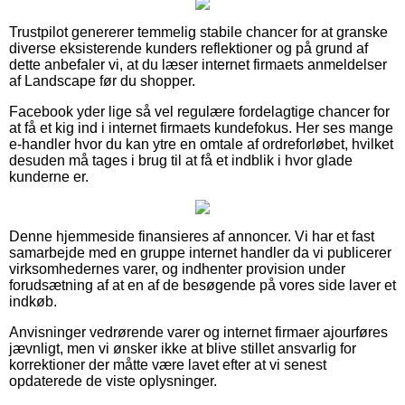
Trustpilot genererer temmelig stabile chancer for at granske
diverse eksisterende kunders reflektioner og på grund af
dette anbefaler vi, at du læser internet firmaets anmeldelser
af Landscape før du shopper.
Facebook yder lige så vel regulære fordelagtige chancer for
at få et kig ind i internet firmaets kundefokus. Her ses mange
e-handler hvor du kan ytre en omtale af ordreforløbet, hvilket
desuden må tages i brug til at få et indblik i hvor glade
kunderne er.
Denne hjemmeside finansieres af annoncer. Vi har et fast
samarbejde med en gruppe internet handler da vi publicerer
virksomhedernes varer, og indhenter provision under
forudsætning af at en af de besøgende på vores side laver et
indkøb.
Anvisninger vedrørende varer og internet firmaer ajourføres
jævnligt, men vi ønsker ikke at blive stillet ansvarlig for
korrektioner der måtte være lavet efter at vi senest
opdaterede de viste oplysninger.