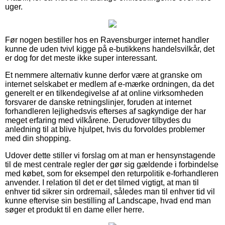
uger.
Før nogen bestiller hos en Ravensburger internet handler
kunne de uden tvivl kigge på e-butikkens handelsvilkår, det
er dog for det meste ikke super interessant.
Et nemmere alternativ kunne derfor være at granske om
internet selskabet er medlem af e-mærke ordningen, da det
generelt er en tilkendegivelse af at online virksomheden
forsvarer de danske retningslinjer, foruden at internet
forhandleren lejlighedsvis efterses af sagkyndige der har
meget erfaring med vilkårene. Derudover tilbydes du
anledning til at blive hjulpet, hvis du forvoldes problemer
med din shopping.
Udover dette stiller vi forslag om at man er hensynstagende
til de mest centrale regler der gør sig gældende i forbindelse
med købet, som for eksempel den returpolitik e-forhandleren
anvender. I relation til det er det tilmed vigtigt, at man til
enhver tid sikrer sin ordremail, således man til enhver tid vil
kunne eftervise sin bestilling af Landscape, hvad end man
søger et produkt til en dame eller herre.