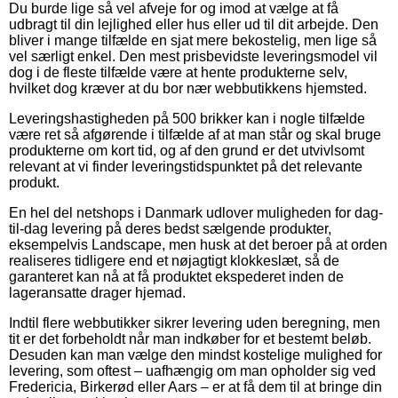
Du burde lige så vel afveje for og imod at vælge at få
udbragt til din lejlighed eller hus eller ud til dit arbejde. Den
bliver i mange tilfælde en sjat mere bekostelig, men lige så
vel særligt enkel. Den mest prisbevidste leveringsmodel vil
dog i de fleste tilfælde være at hente produkterne selv,
hvilket dog kræver at du bor nær webbutikkens hjemsted.
Leveringshastigheden på 500 brikker kan i nogle tilfælde
være ret så afgørende i tilfælde af at man står og skal bruge
produkterne om kort tid, og af den grund er det utvivlsomt
relevant at vi finder leveringstidspunktet på det relevante
produkt.
En hel del netshops i Danmark udlover muligheden for dag-
til-dag levering på deres bedst sælgende produkter,
eksempelvis Landscape, men husk at det beroer på at orden
realiseres tidligere end et nøjagtigt klokkeslæt, så de
garanteret kan nå at få produktet ekspederet inden de
lageransatte drager hjemad.
Indtil flere webbutikker sikrer levering uden beregning, men
tit er det forbeholdt når man indkøber for et bestemt beløb.
Desuden kan man vælge den mindst kostelige mulighed for
levering, som oftest – uafhængig om man opholder sig ved
Fredericia, Birkerød eller Aars – er at få dem til at bringe din