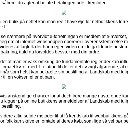
såfremt du agter at betale betalingen ude i fremtiden.
i en butik på nettet kan man reelt have øje for netbutikkens forre
kt.
 at se nærmere på hvorvidt e-forretningen er medlem af e-mærket,
erpeg om at internet webshoppen opererer i overensstemmelse med
evideres af fagfolk der har megen viden om de gældende bestem
pbakning, ifald du forvoldes besvær med din ordre.
det at man er vaks omkring de fundamentale regler der kan influ
e firmaet kører med. I relation til det er det i øvrigt afgørende, 
n når som helst kan bekræfte sin bestilling af Landskab med tuli
 til en voksen eller et barn.
holdsvis anstændige chancer for at dechifrere mange nuværende 
 du kigger på online butikkens anmeldelser af Landskab med tuli
 bestilling.
dere altid solide metoder til at få kendskab til webbutikkens p
or folk kan skrive en omtale af deres køb, som lige så vel bør be