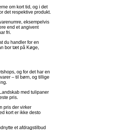
ne om kort tid, og i det
r det respektive produkt.
es varenumre, eksempelvis
ere end et angivent
r fri.
at du handler for en
an bor tæt på Køge,
etshops, og for det har en
rer – til børn, og tillige
ing.
 på Landskab med tulipaner
ste pris.
 pris der virker
d kort er ikke desto
dnytte et afdragstilbud