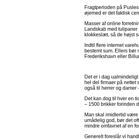
Fragtperioden på Puslespi
øjemed er det faktisk cen
Masser af online forretni
Landskab med tulipaner –
klokkeslæt, så de højst s
Indtil flere internet vare
bestemt sum. Ellers bør 
Frederikshavn eller Billun
Det er i dag ualmindeligt
hel del firmaer på nettet
også til herrer og damer
Det kan dog til hver en ti
– 1500 brikker forinden d
Man skal imidlertid være 
umådelig god, bør det of
mindre omfavnet af en for
Generelt foreslår vi han