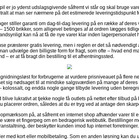
l er jo yderst udslagsgivende såfremt vi står og skal bruge varer
tralt at man ser nærmere på det estimerede leveringstidspunkt fo
nger stiller garanti om dag-til-dag levering på en række af der
 1500 brikker, som alligevel betinges af at ordren lægges tidlig
andsynligt kan nå at få de nye varer klar inden lagerpersonalet ha
huse præsterer gratis levering, men i reglen er det så nødvendigt 
man udvælge den billigste form for fragt, som ofte – hvad end m
d – er at få bragt din bestilling til et afhentningssted.
 gnidningsløst for forbrugerne at vurdere prisniveauet på flere n
 set sig nødsaget til at mindske salgsværdien på mange af deres va
 – kolossalt, og endda nogle gange tilbyde levering uden beregn
d blive lukrativt at tjekke nogle få outlets på nettet efter tilbud
u placerer ordren, således at du er tryg ved at antage den skarpe
opmærksom på, at såfremt en internet shop afhænder varer til en
te være et fingerpeg om en bedragerisk webbutik. Bestillinger me
anstaltning, der beskytter kunden imod fup internet forretninger.
dler med kort eller mobilbetaling. Som en anden løsning kan du u