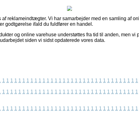
s af reklameindtægter. Vi har samarbejder med en samling af onl
er godtgørelse ifald du fuldfører en handel.
kter og online varehuse understøttes fra tid til anden, men vi p
 udarbejdet siden vi sidst opdaterede vores data.
1
1
1
1
1
1
1
1
1
1
1
1
1
1
1
1
1
1
1
1
1
1
1
1
1
1
1
1
1
1
1
1
1
1
1
1
1
1
1
1
1
1
1
1
1
1
1
1
1
1
1
1
1
1
1
1
1
1
1
1
1
1
1
1
1
1
1
1
1
1
1
1
1
1
1
1
1
1
1
1
1
1
1
1
1
1
1
1
1
1
1
1
1
1
1
1
1
1
1
1
1
1
1
1
1