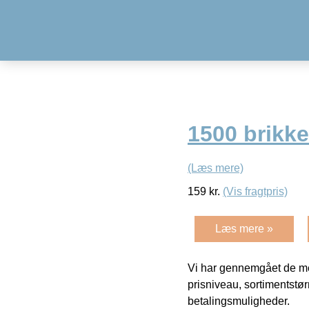
1500 brikke
(Læs mere)
159
kr.
(Vis fragtpris)
Læs mere »
Vi har gennemgået de mes
prisniveau, sortimentstø
betalingsmuligheder.