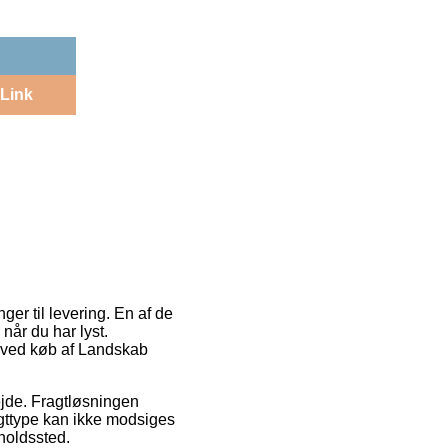
Link
er til levering. En af de
når du har lyst.
e ved køb af Landskab
bejde. Fragtløsningen
agttype kan ikke modsiges
lholdssted.