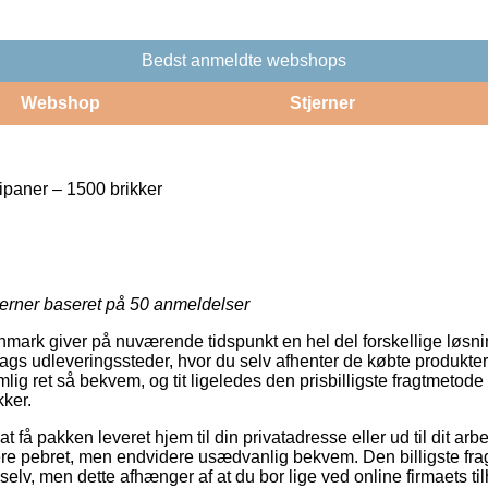
Bedst anmeldte webshops
Webshop
Stjerner
paner – 1500 brikker
jerner baseret på
50
anmeldelser
mark giver på nuværende tidspunkt en hel del forskellige løsning
ags udleveringssteder, hvor du selv afhenter de købte produkter 
ig ret så bekvem, og tit ligeledes den prisbilligste fragtmetod
kker.
 få pakken leveret hjem til din privatadresse eller ud til dit ar
mere pebret, men endvidere usædvanlig bekvem. Den billigste fr
selv, men dette afhænger af at du bor lige ved online firmaets ti