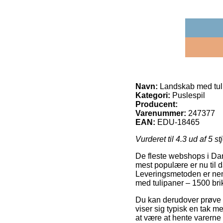
Navn:
Landskab med tuli
Kategori:
Puslespil
Producent:
Varenummer:
247377
EAN:
EDU-18465
Vurderet til
4.3
ud af 5 st
De fleste webshops i Dan
mest populære er nu til d
Leveringsmetoden er neml
med tulipaner – 1500 bri
Du kan derudover prøve at
viser sig typisk en tak 
at være at hente varerne 