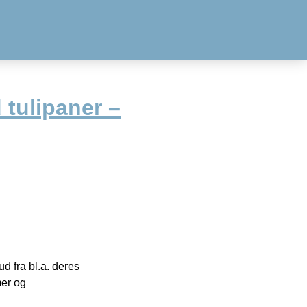
tulipaner –
 fra bl.a. deres
mer og