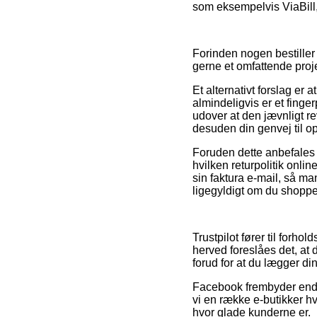
som eksempelvis ViaBill, 
Forinden nogen bestiller 
gerne et omfattende proje
Et alternativt forslag er
almindeligvis er et fing
udover at den jævnligt r
desuden din genvej til o
Foruden dette anbefales 
hvilken returpolitik onlin
sin faktura e-mail, så ma
ligegyldigt om du shopper
Trustpilot fører til for
herved foreslåes det, at
forud for at du lægger din
Facebook frembyder endvi
vi en række e-butikker hv
hvor glade kunderne er.