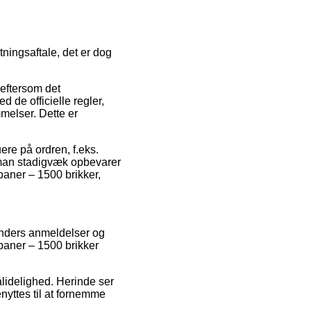
tningsaftale, det er dog
 eftersom det
 de officielle regler,
melser. Dette er
ere på ordren, f.eks.
at man stadigvæk opbevarer
paner – 1500 brikker,
kunders anmeldelser og
paner – 1500 brikker
ålidelighed. Herinde ser
nyttes til at fornemme