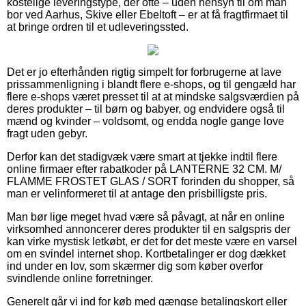
kostelige leveringstype, der ofte – uden hensyn til om man
bor ved Aarhus, Skive eller Ebeltoft – er at få fragtfirmaet til
at bringe ordren til et udleveringssted.
Det er jo efterhånden rigtig simpelt for forbrugerne at lave
prissammenligning i blandt flere e-shops, og til gengæld har
flere e-shops været presset til at at mindske salgsværdien på
deres produkter – til børn og babyer, og endvidere også til
mænd og kvinder – voldsomt, og endda nogle gange love
fragt uden gebyr.
Derfor kan det stadigvæk være smart at tjekke indtil flere
online firmaer efter rabatkoder på LANTERNE 32 CM. M/
FLAMME FROSTET GLAS / SORT forinden du shopper, så
man er velinformeret til at antage den prisbilligste pris.
Man bør lige meget hvad være så påvagt, at når en online
virksomhed annoncerer deres produkter til en salgspris der
kan virke mystisk letkøbt, er det for det meste være en varsel
om en svindel internet shop. Kortbetalinger er dog dækket
ind under en lov, som skærmer dig som køber overfor
svindlende online forretninger.
Generelt går vi ind for køb med gængse betalingskort eller