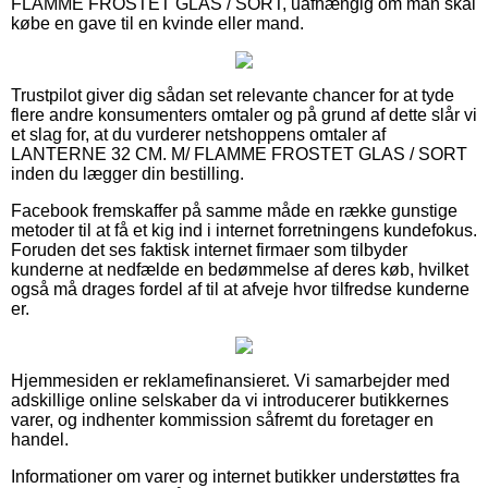
FLAMME FROSTET GLAS / SORT, uafhængig om man skal
købe en gave til en kvinde eller mand.
Trustpilot giver dig sådan set relevante chancer for at tyde
flere andre konsumenters omtaler og på grund af dette slår vi
et slag for, at du vurderer netshoppens omtaler af
LANTERNE 32 CM. M/ FLAMME FROSTET GLAS / SORT
inden du lægger din bestilling.
Facebook fremskaffer på samme måde en række gunstige
metoder til at få et kig ind i internet forretningens kundefokus.
Foruden det ses faktisk internet firmaer som tilbyder
kunderne at nedfælde en bedømmelse af deres køb, hvilket
også må drages fordel af til at afveje hvor tilfredse kunderne
er.
Hjemmesiden er reklamefinansieret. Vi samarbejder med
adskillige online selskaber da vi introducerer butikkernes
varer, og indhenter kommission såfremt du foretager en
handel.
Informationer om varer og internet butikker understøttes fra