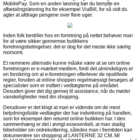
MobilePay. Som en anden løsning bør du benytte en
afbetalingsløsning fra for eksempel ViaBill, for så vidt du
agter at afdrage pengene over flere uger.
Inden folk bestiller hos en forretning på nettet behøver man
for at være sikker gennemse butikkens
forretningsbetingelser, det er dog for det meste ikke særlig
morsomt.
Et nemmere alternativ kunne måske være at se om online
forretningen er e-mærket medlem, fordi det almindeligvis er
en forsikring om at e-forretningen efterlever de opstillede
regler, foruden at online shoppen regelmæssigt besøges af
specialister som er indført i vedtægterne på området.
Desuden giver det dig genvej til assistance, når du møder
vanskeligheder med din shopping.
Derudover er det klogt at man er vidende om de mest
betydningsfulde vedtægter der har indvirkning på handlen,
som for eksempel den returret online butikken har. I den
sammenhæng er det i øvrigt essesentielt, at man stadig
bibeholder sin ordrekvittering, således man i fremtiden kan
dokumentere sin shopping af LANTERNE 32 CM. M/