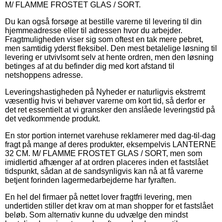
M/ FLAMME FROSTET GLAS / SORT.
Du kan også forsøge at bestille varerne til levering til din
hjemmeadresse eller til adressen hvor du arbejder.
Fragtmuligheden viser sig som oftest en tak mere pebret,
men samtidig yderst fleksibel. Den mest betalelige løsning til
levering er utvivlsomt selv at hente ordren, men den løsning
betinges af at du befinder dig med kort afstand til
netshoppens adresse.
Leveringshastigheden på Nyheder er naturligvis ekstremt
væsentlig hvis vi behøver varerne om kort tid, så derfor er
det ret essentielt at vi gransker den anslåede leveringstid på
det vedkommende produkt.
En stor portion internet varehuse reklamerer med dag-til-dag
fragt på mange af deres produkter, eksempelvis LANTERNE
32 CM. M/ FLAMME FROSTET GLAS / SORT, men som
imidlertid afhænger af at ordren placeres inden et fastslået
tidspunkt, sådan at de sandsynligvis kan nå at få varerne
betjent forinden lagermedarbejderne har fyraften.
En hel del firmaer på nettet lover fragtfri levering, men
undertiden stiller det krav om at man shopper for et fastslået
beløb. Som alternativ kunne du udvælge den mindst