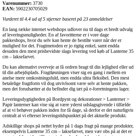
Varenummer:
3730
EAN:
5902230705029
Vurderet til
4.4
ud af 5 stjerner baseret på
23
anmeldelser
En lang række internet webshops udlover nu til dags et bredt udvalg
af leveringsmuligheder. En af favoritterne er i vore dage
pakkeshops, hvor du selv kan hente de bestilte varer når der er
mulighed for det. Fragtmetoden er jo rigtig enkel, samt endda
desuden den mest prisbevidste slags levering ved køb af Lanterne 35
cm – laksefarvet.
Du kan alternativt overveje at få ordren bragt til din lejlighed eller ud
til din arbejdsplads. Fragtløsningen viser sig en gang i mellem en
anelse mere omkostningsfuld, men endda ultra fleksibel. Den mest
betalelige fragtform vil dog utvivlsomt være selv at hente pakken,
men det forudsætter at du befinder dig tæt på e-forretningens lager.
Leveringsdygtigheden på Bordpynt og dekorationer > Lanterner >
Papir lanterner kan vise sig at være yderst udslagsgivende i tilfælde
af at vi behøver pakken inden for få dage, så derfor er det naturligvis
centralt at vi efterser leveringstidspunktet på det aktuelle produkt.
Adskillige shops på nettet byder på 1 dags fragt på mange produkter,
eksempelvis Lanterne 35 cm – laksefarvet, men vær obs på at det er