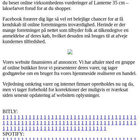
du beser online virksomhedens vurderinger af Lanterne 35 cm –
laksefarvet forud for at du shopper.
Facebook forærer dig lige så vel ret belejlige chancer for at få
kendskab til online forretningens troværdighed. Herinde er der
mange forretninger på nettet som tilbyder folk at tilkendegive en
anmeldelse af deres køb, hvilket desuden må bruges til at afveje
kundernes tilfredshed.
Vores website finansieres af annoncer. Vi har aftaler med en gruppe
af online butikker hvor vi præsenterer deres varer, og tager
godtgørelse om en bruger fra vores hjemmeside realiserer en handel.
Vejledning omkring varer og internet firmaer opretholdes nu og da,
men vi tager forbehold for korrektioner der muligvis er iværksat
siden seneste opdatering af websitets oplysninger.
BITLY:
1
1
1
1
1
1
1
1
1
1
1
1
1
1
1
1
1
1
1
1
1
1
1
1
1
1
1
1
1
1
1
1
1
1
1
1
1
1
1
1
1
1
1
1
1
1
1
1
1
1
1
1
1
1
1
1
1
1
1
1
1
1
1
1
1
1
1
1
1
1
1
1
1
1
1
1
1
1
1
1
1
1
1
1
1
1
1
1
1
1
1
1
1
1
1
1
1
1
1
1
SPOTIFY:
1
1
1
1
1
1
1
1
1
1
1
1
1
1
1
1
1
1
1
1
1
1
1
1
1
1
1
1
1
1
1
1
1
1
1
1