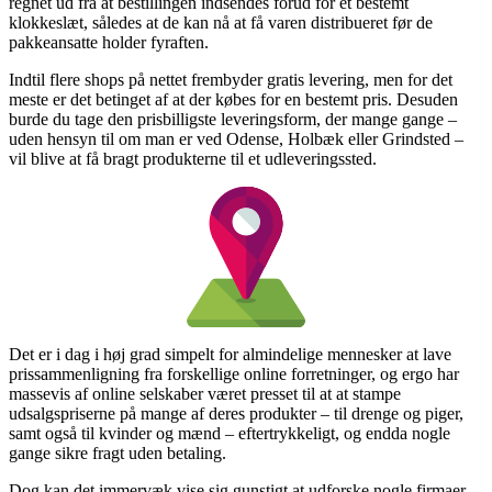
regnet ud fra at bestillingen indsendes forud for et bestemt
klokkeslæt, således at de kan nå at få varen distribueret før de
pakkeansatte holder fyraften.
Indtil flere shops på nettet frembyder gratis levering, men for det
meste er det betinget af at der købes for en bestemt pris. Desuden
burde du tage den prisbilligste leveringsform, der mange gange –
uden hensyn til om man er ved Odense, Holbæk eller Grindsted –
vil blive at få bragt produkterne til et udleveringssted.
Det er i dag i høj grad simpelt for almindelige mennesker at lave
prissammenligning fra forskellige online forretninger, og ergo har
massevis af online selskaber været presset til at at stampe
udsalgspriserne på mange af deres produkter – til drenge og piger,
samt også til kvinder og mænd – eftertrykkeligt, og endda nogle
gange sikre fragt uden betaling.
Dog kan det immervæk vise sig gunstigt at udforske nogle firmaer