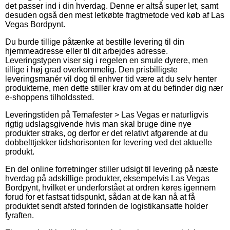
det passer ind i din hverdag. Denne er altså super let, samt
desuden også den mest letkøbte fragtmetode ved køb af Las
Vegas Bordpynt.
Du burde tillige påtænke at bestille levering til din
hjemmeadresse eller til dit arbejdes adresse.
Leveringstypen viser sig i regelen en smule dyrere, men
tillige i høj grad overkommelig. Den prisbilligste
leveringsmanér vil dog til enhver tid være at du selv henter
produkterne, men dette stiller krav om at du befinder dig nær
e-shoppens tilholdssted.
Leveringstiden på Temafester > Las Vegas er naturligvis
rigtig udslagsgivende hvis man skal bruge dine nye
produkter straks, og derfor er det relativt afgørende at du
dobbelttjekker tidshorisonten for levering ved det aktuelle
produkt.
En del online forretninger stiller udsigt til levering på næste
hverdag på adskillige produkter, eksempelvis Las Vegas
Bordpynt, hvilket er underforstået at ordren køres igennem
forud for et fastsat tidspunkt, sådan at de kan nå at få
produktet sendt afsted forinden de logistikansatte holder
fyraften.