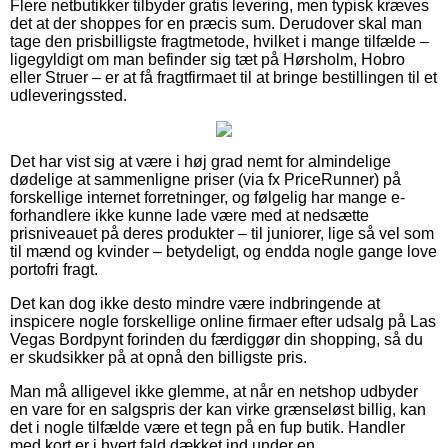
Flere netbutikker tilbyder gratis levering, men typisk kræves
det at der shoppes for en præcis sum. Derudover skal man
tage den prisbilligste fragtmetode, hvilket i mange tilfælde –
ligegyldigt om man befinder sig tæt på Hørsholm, Hobro
eller Struer – er at få fragtfirmaet til at bringe bestillingen til et
udleveringssted.
Det har vist sig at være i høj grad nemt for almindelige
dødelige at sammenligne priser (via fx PriceRunner) på
forskellige internet forretninger, og følgelig har mange e-
forhandlere ikke kunne lade være med at nedsætte
prisniveauet på deres produkter – til juniorer, lige så vel som
til mænd og kvinder – betydeligt, og endda nogle gange love
portofri fragt.
Det kan dog ikke desto mindre være indbringende at
inspicere nogle forskellige online firmaer efter udsalg på Las
Vegas Bordpynt forinden du færdiggør din shopping, så du
er skudsikker på at opnå den billigste pris.
Man må alligevel ikke glemme, at når en netshop udbyder
en vare for en salgspris der kan virke grænseløst billig, kan
det i nogle tilfælde være et tegn på en fup butik. Handler
med kort er i hvert fald dækket ind under en