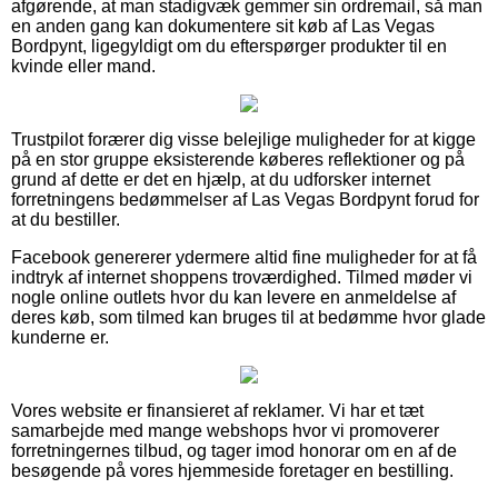
afgørende, at man stadigvæk gemmer sin ordremail, så man
en anden gang kan dokumentere sit køb af Las Vegas
Bordpynt, ligegyldigt om du efterspørger produkter til en
kvinde eller mand.
Trustpilot forærer dig visse belejlige muligheder for at kigge
på en stor gruppe eksisterende køberes reflektioner og på
grund af dette er det en hjælp, at du udforsker internet
forretningens bedømmelser af Las Vegas Bordpynt forud for
at du bestiller.
Facebook genererer ydermere altid fine muligheder for at få
indtryk af internet shoppens troværdighed. Tilmed møder vi
nogle online outlets hvor du kan levere en anmeldelse af
deres køb, som tilmed kan bruges til at bedømme hvor glade
kunderne er.
Vores website er finansieret af reklamer. Vi har et tæt
samarbejde med mange webshops hvor vi promoverer
forretningernes tilbud, og tager imod honorar om en af de
besøgende på vores hjemmeside foretager en bestilling.