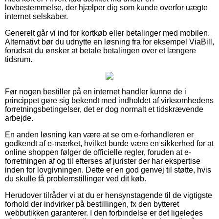
lovbestemmelse, der hjælper dig som kunde overfor uægte
internet selskaber.
Generelt går vi ind for kortkøb eller betalinger med mobilen.
Alternativt bør du udnytte en løsning fra for eksempel ViaBill,
forudsat du ønsker at betale betalingen over et længere
tidsrum.
Før nogen bestiller på en internet handler kunne de i
princippet gøre sig bekendt med indholdet af virksomhedens
forretningsbetingelser, det er dog normalt et tidskrævende
arbejde.
En anden løsning kan være at se om e-forhandleren er
godkendt af e-mærket, hvilket burde være en sikkerhed for at
online shoppen følger de officielle regler, foruden at e-
forretningen af og til efterses af jurister der har ekspertise
inden for lovgivningen. Dette er en god genvej til støtte, hvis
du skulle få problemstillinger ved dit køb.
Herudover tilråder vi at du er hensynstagende til de vigtigste
forhold der indvirker på bestillingen, fx den bytteret
webbutikken garanterer. I den forbindelse er det ligeledes