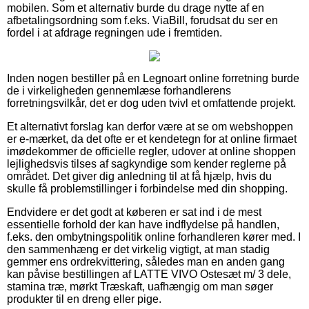
mobilen. Som et alternativ burde du drage nytte af en
afbetalingsordning som f.eks. ViaBill, forudsat du ser en
fordel i at afdrage regningen ude i fremtiden.
Inden nogen bestiller på en Legnoart online forretning burde
de i virkeligheden gennemlæse forhandlerens
forretningsvilkår, det er dog uden tvivl et omfattende projekt.
Et alternativt forslag kan derfor være at se om webshoppen
er e-mærket, da det ofte er et kendetegn for at online firmaet
imødekommer de officielle regler, udover at online shoppen
lejlighedsvis tilses af sagkyndige som kender reglerne på
området. Det giver dig anledning til at få hjælp, hvis du
skulle få problemstillinger i forbindelse med din shopping.
Endvidere er det godt at køberen er sat ind i de mest
essentielle forhold der kan have indflydelse på handlen,
f.eks. den ombytningspolitik online forhandleren kører med. I
den sammenhæng er det virkelig vigtigt, at man stadig
gemmer ens ordrekvittering, således man en anden gang
kan påvise bestillingen af LATTE VIVO Ostesæt m/ 3 dele,
stamina træ, mørkt Træskaft, uafhængig om man søger
produkter til en dreng eller pige.