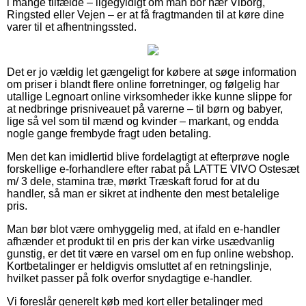
i mange tilfælde – ligegyldigt om man bor nær Viborg,
Ringsted eller Vejen – er at få fragtmanden til at køre dine
varer til et afhentningssted.
Det er jo vældig let gængeligt for købere at søge information
om priser i blandt flere online forretninger, og følgelig har
utallige Legnoart online virksomheder ikke kunne slippe for
at nedbringe prisniveauet på varerne – til børn og babyer,
lige så vel som til mænd og kvinder – markant, og endda
nogle gange frembyde fragt uden betaling.
Men det kan imidlertid blive fordelagtigt at efterprøve nogle
forskellige e-forhandlere efter rabat på LATTE VIVO Ostesæt
m/ 3 dele, stamina træ, mørkt Træskaft forud for at du
handler, så man er sikret at indhente den mest betalelige
pris.
Man bør blot være omhyggelig med, at ifald en e-handler
afhænder et produkt til en pris der kan virke usædvanlig
gunstig, er det tit være en varsel om en fup online webshop.
Kortbetalinger er heldigvis omsluttet af en retningslinje,
hvilket passer på folk overfor snydagtige e-handler.
Vi foreslår generelt køb med kort eller betalinger med