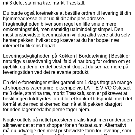
m/ 3 dele, stamina træ, mørkt Træskaft.
Du burde også foretrække at bestille ordren til levering til din
hjemmeadresse eller ud til dit arbejdes adresse.
Fragtmuligheden bliver som regel en lille smule mere
omkostningsfuld, men samtidig ualmindeligt simpel. Den
mest prisbevidste leveringsform vil dog altid være at du selv
henter pakken, hvilket dog kræver at du har bopæl nær
internet butikkens bopæl.
Leveringsdygtigheden på Køkken | Borddækning | Bestik er
naturligvis usædvanlig vital ifald vi har brug for ordren om et
øjeblik, og derfor er det bestemt klogt at du ser nærmere på
leveringstiden ved det relevante produkt.
En del e-forretninger stiller garanti om 1 dags fragt på mange
af shoppens varenumre, eksempelvis LATTE VIVO Ostesæt
m/ 3 dele, stamina træ, mørkt Træskaft, som er påkrævet at
bestillingen fuldbyrdes forud for et konkret tidspunkt, med det
formål at de med sikkerhed kan nå at få pakken klargjort
forinden lagermedarbejderne tager hjem.
Nogle outlets på nettet præsterer gratis fragt, men undertiden
afkræver det at man shopper for en fastsat sum. Alternativt
må du udvælge den mest prisbevidste form for levering, som