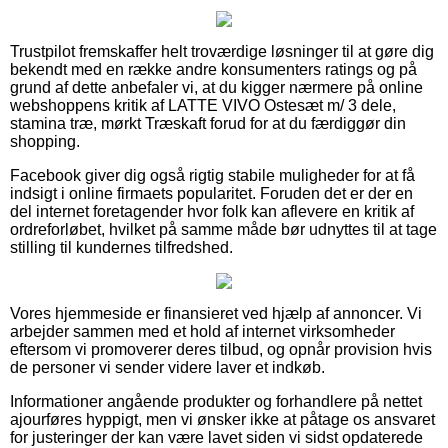
Trustpilot fremskaffer helt troværdige løsninger til at gøre dig
bekendt med en række andre konsumenters ratings og på
grund af dette anbefaler vi, at du kigger nærmere på online
webshoppens kritik af LATTE VIVO Ostesæt m/ 3 dele,
stamina træ, mørkt Træskaft forud for at du færdiggør din
shopping.
Facebook giver dig også rigtig stabile muligheder for at få
indsigt i online firmaets popularitet. Foruden det er der en
del internet foretagender hvor folk kan aflevere en kritik af
ordreforløbet, hvilket på samme måde bør udnyttes til at tage
stilling til kundernes tilfredshed.
Vores hjemmeside er finansieret ved hjælp af annoncer. Vi
arbejder sammen med et hold af internet virksomheder
eftersom vi promoverer deres tilbud, og opnår provision hvis
de personer vi sender videre laver et indkøb.
Informationer angående produkter og forhandlere på nettet
ajourføres hyppigt, men vi ønsker ikke at påtage os ansvaret
for justeringer der kan være lavet siden vi sidst opdaterede