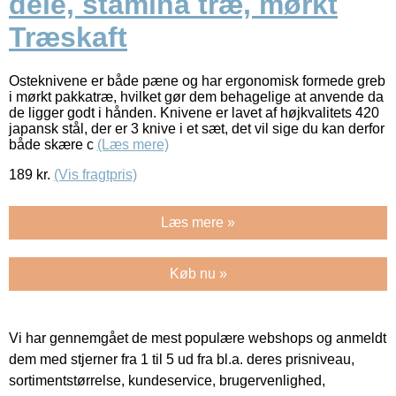
dele, stamina træ, mørkt
Træskaft
Osteknivene er både pæne og har ergonomisk formede greb
i mørkt pakkatræ, hvilket gør dem behagelige at anvende da
de ligger godt i hånden. Knivene er lavet af højkvalitets 420
japansk stål, der er 3 knive i et sæt, det vil sige du kan derfor
både skære c
(Læs mere)
189
kr.
(Vis fragtpris)
Læs mere »
Køb nu »
Vi har gennemgået de mest populære webshops og anmeldt
dem med stjerner fra 1 til 5 ud fra bl.a. deres prisniveau,
sortimentstørrelse, kundeservice, brugervenlighed,