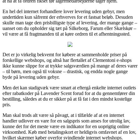
at nå at få ordren fikset før lagermedarbejderne tager hjem.
En hel del internet forhandlere lover levering uden gebyr, men
undertiden kun såfremt der erhverves for et fastsat beløb. Desuden
skulle man tage den prisbilligste type af levering, der mange gange –
uanset om du opholder sig tæt på Silkeborg, Farum eller Skælskør –
vil være at få fragtmanden til at køre ordren til et afhentningssted.
Det er jo virkelig bekvemt for købere at sammenholde priser på
forskellige webshops, og altså har flertallet af Clementoni e-shops
ikke kunne slippe for at trykke salgsværdien på mange af deres varer
– til børn, men også til voksne – drastisk, og endda nogle gange
byde på levering uden gebyr.
Men det kan stadigvæk være smart at eftergå enkelte internet outlets
efter rabatkoder på Lavender Scent forud for at du gennemfører din
bestilling, således at du er sikker på at få fat i den mindst kostelige
pris.
Man skal trods alt være så påvagt, at i tilfælde af at en internet
handler udlover en vare for en salgspris som anses for utrolig lav,
kunne det for det meste være en indikator for en uoprigtig online
virksomhed. Køb med betalingskort er heldigvis omfavnet af en lov,
hvilket skærmer køber overfor svindlende internet webshops.