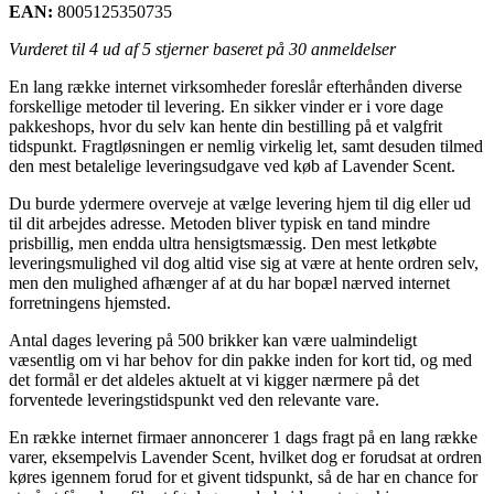
EAN:
8005125350735
Vurderet til
4
ud af 5 stjerner baseret på
30
anmeldelser
En lang række internet virksomheder foreslår efterhånden diverse
forskellige metoder til levering. En sikker vinder er i vore dage
pakkeshops, hvor du selv kan hente din bestilling på et valgfrit
tidspunkt. Fragtløsningen er nemlig virkelig let, samt desuden tilmed
den mest betalelige leveringsudgave ved køb af Lavender Scent.
Du burde ydermere overveje at vælge levering hjem til dig eller ud
til dit arbejdes adresse. Metoden bliver typisk en tand mindre
prisbillig, men endda ultra hensigtsmæssig. Den mest letkøbte
leveringsmulighed vil dog altid vise sig at være at hente ordren selv,
men den mulighed afhænger af at du har bopæl nærved internet
forretningens hjemsted.
Antal dages levering på 500 brikker kan være ualmindeligt
væsentlig om vi har behov for din pakke inden for kort tid, og med
det formål er det aldeles aktuelt at vi kigger nærmere på det
forventede leveringstidspunkt ved den relevante vare.
En række internet firmaer annoncerer 1 dags fragt på en lang række
varer, eksempelvis Lavender Scent, hvilket dog er forudsat at ordren
køres igennem forud for et givent tidspunkt, så de har en chance for