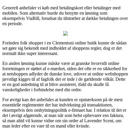
Generelt anbefaler vi køb med betalingskort eller betalinger med
mobilen. Som alternativ burde du benytte en løsning som
eksempelvis ViaBill, forudsat du tilstræber at dække betalingen over
en periode.
Forinden folk shopper i en Clementoni online butik kunne de sådan
set gøre sig bekendt med indholdet af shoppens regler, dog er det
normalt ikke super interessant.
En anden løsning kunne måske være at granske hvorvidt online
forretningen er støttet af e-mærket, siden det ofte er en sikkerhed for
at netshoppen adlyder de danske love, udover at online webshoppen
jævnligt kigges til af fagfolk der er inde i de gældende vilkår. Dette
er en god anledning til at blive assisteret, ifald du skulle få
vanskeligheder i forbindelse med din ordre.
For øvrigt kan det anbefales at kunden er opmærksom på de mest
essentielle reglementer der har indvirkning på transaktionen,
eksempelvis den ombytningspolitik e-firmaet har. I relation til det er
det i øvrigt afgørende, at man når som helst opbevarer ens faktura,
så man altid vil kunne vidne om sin ordre af Lavender Scent, om
man leder efter en vare til en mand eller kvinde.