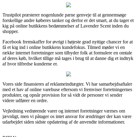
Trustpilot præsterer nogenlunde pæne genveje til at gennemsøge
forskellige andre køberes tanker og derfor er det smart, at du tager et
kig på online butikkens bedømmelser af Lavender Scent inden du
shopper.
Facebook fremskaffer for øvrigt i højeste grad nyttige chancer for at
få et kig ind i online butikkens kundefokus. Tilmed møder vi en
række internet forretninger som tilbyder folk at formulere en omtale
af deres køb, hvilket tillige må tages i brug til at danne dig et indtryk
af hvor tilfredse kunderne er.
Vores side finansieres af reklameindtægter. Vi har samarbejdsaftaler
med et hav af online varehuse eftersom vi fremviser forretningernes
produkter, og opnår provision for så vidt de personer vi sender
videre udfører en ordre.
Vejledning vedrørende varer og internet forretninger værnes om
jævnligt, men vi påtager os intet ansvar for ændringer der kan være
udarbejdet siden sidste opdatering af de anvendte informationer.