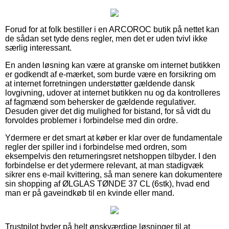
Forud for at folk bestiller i en ARCOROC butik på nettet kan
de sådan set tyde dens regler, men det er uden tvivl ikke
særlig interessant.
En anden løsning kan være at granske om internet butikken
er godkendt af e-mærket, som burde være en forsikring om
at internet forretningen understøtter gældende dansk
lovgivning, udover at internet butikken nu og da kontrolleres
af fagmænd som behersker de gældende regulativer.
Desuden giver det dig mulighed for bistand, for så vidt du
forvoldes problemer i forbindelse med din ordre.
Ydermere er det smart at køber er klar over de fundamentale
regler der spiller ind i forbindelse med ordren, som
eksempelvis den returneringsret netshoppen tilbyder. I den
forbindelse er det ydermere relevant, at man stadigvæk
sikrer ens e-mail kvittering, så man senere kan dokumentere
sin shopping af ØLGLAS TØNDE 37 CL (6stk), hvad end
man er på gaveindkøb til en kvinde eller mand.
Trustpilot byder på helt ønskværdige løsninger til at