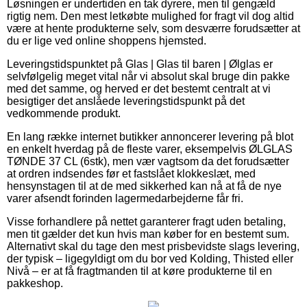
Løsningen er undertiden en tak dyrere, men til gengæld
rigtig nem. Den mest letkøbte mulighed for fragt vil dog altid
være at hente produkterne selv, som desværre forudsætter at
du er lige ved online shoppens hjemsted.
Leveringstidspunktet på Glas | Glas til baren | Ølglas er
selvfølgelig meget vital når vi absolut skal bruge din pakke
med det samme, og herved er det bestemt centralt at vi
besigtiger det anslåede leveringstidspunkt på det
vedkommende produkt.
En lang række internet butikker annoncerer levering på blot
en enkelt hverdag på de fleste varer, eksempelvis ØLGLAS
TØNDE 37 CL (6stk), men vær vagtsom da det forudsætter
at ordren indsendes før et fastslået klokkeslæt, med
hensynstagen til at de med sikkerhed kan nå at få de nye
varer afsendt forinden lagermedarbejderne får fri.
Visse forhandlere på nettet garanterer fragt uden betaling,
men tit gælder det kun hvis man køber for en bestemt sum.
Alternativt skal du tage den mest prisbevidste slags levering,
der typisk – ligegyldigt om du bor ved Kolding, Thisted eller
Nivå – er at få fragtmanden til at køre produkterne til en
pakkeshop.