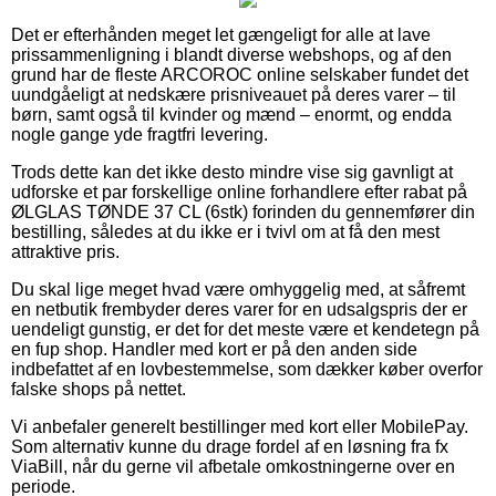
Det er efterhånden meget let gængeligt for alle at lave
prissammenligning i blandt diverse webshops, og af den
grund har de fleste ARCOROC online selskaber fundet det
uundgåeligt at nedskære prisniveauet på deres varer – til
børn, samt også til kvinder og mænd – enormt, og endda
nogle gange yde fragtfri levering.
Trods dette kan det ikke desto mindre vise sig gavnligt at
udforske et par forskellige online forhandlere efter rabat på
ØLGLAS TØNDE 37 CL (6stk) forinden du gennemfører din
bestilling, således at du ikke er i tvivl om at få den mest
attraktive pris.
Du skal lige meget hvad være omhyggelig med, at såfremt
en netbutik frembyder deres varer for en udsalgspris der er
uendeligt gunstig, er det for det meste være et kendetegn på
en fup shop. Handler med kort er på den anden side
indbefattet af en lovbestemmelse, som dækker køber overfor
falske shops på nettet.
Vi anbefaler generelt bestillinger med kort eller MobilePay.
Som alternativ kunne du drage fordel af en løsning fra fx
ViaBill, når du gerne vil afbetale omkostningerne over en
periode.