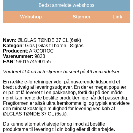
Bedst anmeldte webshops
Webshop
Stjerner
Link
Navn:
ØLGLAS TØNDE 37 CL (6stk)
Kategori:
Glas | Glas til baren | Ølglas
Producent:
ARCOROC
Varenummer:
9823
EAN:
5901574590155
Vurderet til
4
ud af 5 stjerner baseret på
46
anmeldelser
En række e-forretninger yder på nuværende tidspunkt et
bredt udvalg af leveringsudgaver. En der er meget populær
er p.t. at få leveret til en pakkeshop, fordi du på den måde
nemt kan hente de bestilte produkter lige når det passer dig.
Fragtformen er altså ultra fremkommelig, og typisk endvidere
den mindst kostelige mulighed for levering ved køb af
ØLGLAS TØNDE 37 CL (6stk).
Du kunne alternativt afveje for og imod at bestille
produkterne til levering til din bolig eller til dit arbejde.