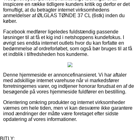
inspicere en række tidligere kunders kritik og derfor er det
fornuftigt, at du betragter internet virksomhedens
anmeldelser af ØLGLAS TØNDE 37 CL (6stk) inden du
køber.
Facebook medfører ligeledes fuldstændig passende
løsninger til at få et kig ind i netshoppens kundefokus. I
øvrigt ses endda internet outlets hvor du kan forfatte en
bedømmelse af ordreforløbet, som også bør bruges til at få
et indblik i tilfredsheden hos kunderne.
Denne hjemmeside er annoncefinansieret. Vi har aftaler
med adskillige internet varehuse når vi markedsfører
forretningernes varer, og indtjener honorar forudsat en af de
besøgende på vores hjemmeside fuldfører en bestilling.
Orientering omkring produkter og internet virksomheder
værnes om hele tiden, men vi kan desværre ikke garantere
imod ændringer der måtte være foretaget efter sidste
opdatering af vores informationer.
BITLY: