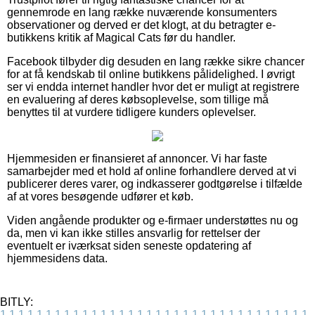
gennemrode en lang række nuværende konsumenters
observationer og derved er det klogt, at du betragter e-
butikkens kritik af Magical Cats før du handler.
Facebook tilbyder dig desuden en lang række sikre chancer
for at få kendskab til online butikkens pålidelighed. I øvrigt
ser vi endda internet handler hvor det er muligt at registrere
en evaluering af deres købsoplevelse, som tillige må
benyttes til at vurdere tidligere kunders oplevelser.
Hjemmesiden er finansieret af annoncer. Vi har faste
samarbejder med et hold af online forhandlere derved at vi
publicerer deres varer, og indkasserer godtgørelse i tilfælde
af at vores besøgende udfører et køb.
Viden angående produkter og e-firmaer understøttes nu og
da, men vi kan ikke stilles ansvarlig for rettelser der
eventuelt er iværksat siden seneste opdatering af
hjemmesidens data.
BITLY:
1
1
1
1
1
1
1
1
1
1
1
1
1
1
1
1
1
1
1
1
1
1
1
1
1
1
1
1
1
1
1
1
1
1