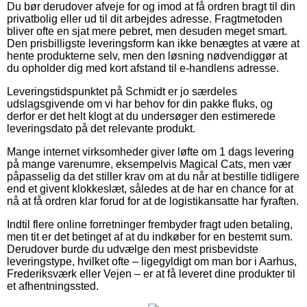
Du bør derudover afveje for og imod at få ordren bragt til din
privatbolig eller ud til dit arbejdes adresse. Fragtmetoden
bliver ofte en sjat mere pebret, men desuden meget smart.
Den prisbilligste leveringsform kan ikke benægtes at være at
hente produkterne selv, men den løsning nødvendiggør at
du opholder dig med kort afstand til e-handlens adresse.
Leveringstidspunktet på Schmidt er jo særdeles
udslagsgivende om vi har behov for din pakke fluks, og
derfor er det helt klogt at du undersøger den estimerede
leveringsdato på det relevante produkt.
Mange internet virksomheder giver løfte om 1 dags levering
på mange varenumre, eksempelvis Magical Cats, men vær
påpasselig da det stiller krav om at du når at bestille tidligere
end et givent klokkeslæt, således at de har en chance for at
nå at få ordren klar forud for at de logistikansatte har fyraften.
Indtil flere online forretninger frembyder fragt uden betaling,
men tit er det betinget af at du indkøber for en bestemt sum.
Derudover burde du udvælge den mest prisbevidste
leveringstype, hvilket ofte – ligegyldigt om man bor i Aarhus,
Frederiksværk eller Vejen – er at få leveret dine produkter til
et afhentningssted.