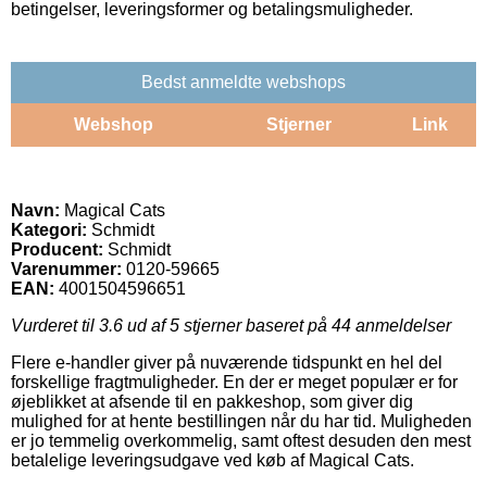
betingelser, leveringsformer og betalingsmuligheder.
Bedst anmeldte webshops
Webshop
Stjerner
Link
Navn:
Magical Cats
Kategori:
Schmidt
Producent:
Schmidt
Varenummer:
0120-59665
EAN:
4001504596651
Vurderet til
3.6
ud af 5 stjerner baseret på
44
anmeldelser
Flere e-handler giver på nuværende tidspunkt en hel del
forskellige fragtmuligheder. En der er meget populær er for
øjeblikket at afsende til en pakkeshop, som giver dig
mulighed for at hente bestillingen når du har tid. Muligheden
er jo temmelig overkommelig, samt oftest desuden den mest
betalelige leveringsudgave ved køb af Magical Cats.