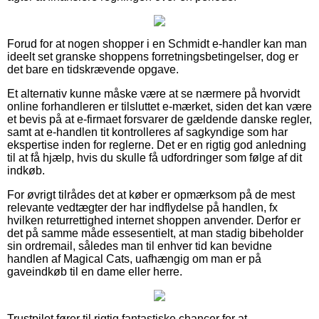
Forud for at nogen shopper i en Schmidt e-handler kan man
ideelt set granske shoppens forretningsbetingelser, dog er
det bare en tidskrævende opgave.
Et alternativ kunne måske være at se nærmere på hvorvidt
online forhandleren er tilsluttet e-mærket, siden det kan være
et bevis på at e-firmaet forsvarer de gældende danske regler,
samt at e-handlen tit kontrolleres af sagkyndige som har
ekspertise inden for reglerne. Det er en rigtig god anledning
til at få hjælp, hvis du skulle få udfordringer som følge af dit
indkøb.
For øvrigt tilrådes det at køber er opmærksom på de mest
relevante vedtægter der har indflydelse på handlen, fx
hvilken returrettighed internet shoppen anvender. Derfor er
det på samme måde essesentielt, at man stadig bibeholder
sin ordremail, således man til enhver tid kan bevidne
handlen af Magical Cats, uafhængig om man er på
gaveindkøb til en dame eller herre.
Trustpilot fører til rigtig fantastiske chancer for at