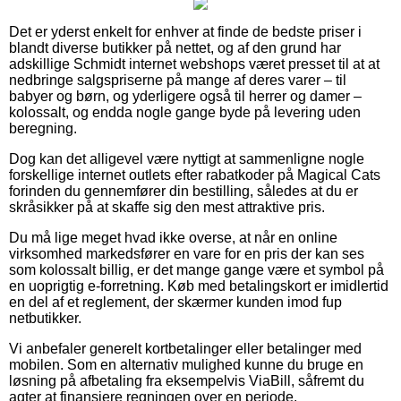
Det er yderst enkelt for enhver at finde de bedste priser i
blandt diverse butikker på nettet, og af den grund har
adskillige Schmidt internet webshops været presset til at at
nedbringe salgspriserne på mange af deres varer – til
babyer og børn, og yderligere også til herrer og damer –
kolossalt, og endda nogle gange byde på levering uden
beregning.
Dog kan det alligevel være nyttigt at sammenligne nogle
forskellige internet outlets efter rabatkoder på Magical Cats
forinden du gennemfører din bestilling, således at du er
skråsikker på at skaffe sig den mest attraktive pris.
Du må lige meget hvad ikke overse, at når en online
virksomhed markedsfører en vare for en pris der kan ses
som kolossalt billig, er det mange gange være et symbol på
en uoprigtig e-forretning. Køb med betalingskort er imidlertid
en del af et reglement, der skærmer kunden imod fup
netbutikker.
Vi anbefaler generelt kortbetalinger eller betalinger med
mobilen. Som en alternativ mulighed kunne du bruge en
løsning på afbetaling fra eksempelvis ViaBill, såfremt du
agter at finansiere regningen over en periode.