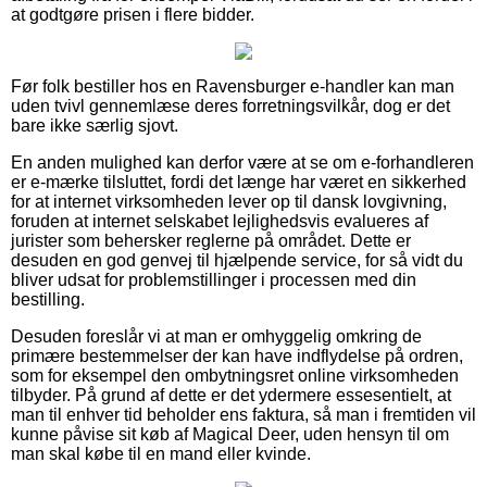
at godtgøre prisen i flere bidder.
Før folk bestiller hos en Ravensburger e-handler kan man
uden tvivl gennemlæse deres forretningsvilkår, dog er det
bare ikke særlig sjovt.
En anden mulighed kan derfor være at se om e-forhandleren
er e-mærke tilsluttet, fordi det længe har været en sikkerhed
for at internet virksomheden lever op til dansk lovgivning,
foruden at internet selskabet lejlighedsvis evalueres af
jurister som behersker reglerne på området. Dette er
desuden en god genvej til hjælpende service, for så vidt du
bliver udsat for problemstillinger i processen med din
bestilling.
Desuden foreslår vi at man er omhyggelig omkring de
primære bestemmelser der kan have indflydelse på ordren,
som for eksempel den ombytningsret online virksomheden
tilbyder. På grund af dette er det ydermere essesentielt, at
man til enhver tid beholder ens faktura, så man i fremtiden vil
kunne påvise sit køb af Magical Deer, uden hensyn til om
man skal købe til en mand eller kvinde.