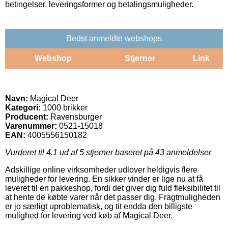
betingelser, leveringsformer og betalingsmuligheder.
Bedst anmeldte webshops
Webshop
Stjerner
Link
Navn:
Magical Deer
Kategori:
1000 brikker
Producent:
Ravensburger
Varenummer:
0521-15018
EAN:
4005556150182
Vurderet til
4.1
ud af 5 stjerner baseret på
43
anmeldelser
Adskillige online virksomheder udlover heldigvis flere
muligheder for levering. En sikker vinder er lige nu at få
leveret til en pakkeshop, fordi det giver dig fuld fleksibilitet til
at hente de købte varer når det passer dig. Fragtmuligheden
er jo særligt uproblematisk, og tit endda den billigste
mulighed for levering ved køb af Magical Deer.