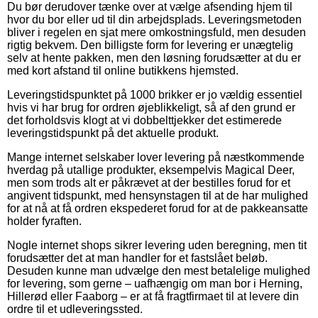
Du bør derudover tænke over at vælge afsending hjem til
hvor du bor eller ud til din arbejdsplads. Leveringsmetoden
bliver i regelen en sjat mere omkostningsfuld, men desuden
rigtig bekvem. Den billigste form for levering er unægtelig
selv at hente pakken, men den løsning forudsætter at du er
med kort afstand til online butikkens hjemsted.
Leveringstidspunktet på 1000 brikker er jo vældig essentiel
hvis vi har brug for ordren øjeblikkeligt, så af den grund er
det forholdsvis klogt at vi dobbelttjekker det estimerede
leveringstidspunkt på det aktuelle produkt.
Mange internet selskaber lover levering på næstkommende
hverdag på utallige produkter, eksempelvis Magical Deer,
men som trods alt er påkrævet at der bestilles forud for et
angivent tidspunkt, med hensynstagen til at de har mulighed
for at nå at få ordren ekspederet forud for at de pakkeansatte
holder fyraften.
Nogle internet shops sikrer levering uden beregning, men tit
forudsætter det at man handler for et fastslået beløb.
Desuden kunne man udvælge den mest betalelige mulighed
for levering, som gerne – uafhængig om man bor i Herning,
Hillerød eller Faaborg – er at få fragtfirmaet til at levere din
ordre til et udleveringssted.