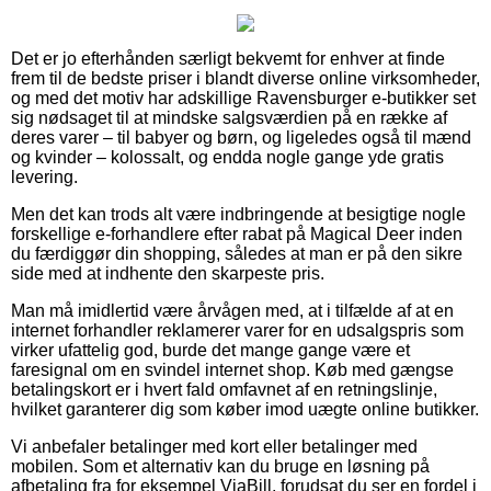
Det er jo efterhånden særligt bekvemt for enhver at finde
frem til de bedste priser i blandt diverse online virksomheder,
og med det motiv har adskillige Ravensburger e-butikker set
sig nødsaget til at mindske salgsværdien på en række af
deres varer – til babyer og børn, og ligeledes også til mænd
og kvinder – kolossalt, og endda nogle gange yde gratis
levering.
Men det kan trods alt være indbringende at besigtige nogle
forskellige e-forhandlere efter rabat på Magical Deer inden
du færdiggør din shopping, således at man er på den sikre
side med at indhente den skarpeste pris.
Man må imidlertid være årvågen med, at i tilfælde af at en
internet forhandler reklamerer varer for en udsalgspris som
virker ufattelig god, burde det mange gange være et
faresignal om en svindel internet shop. Køb med gængse
betalingskort er i hvert fald omfavnet af en retningslinje,
hvilket garanterer dig som køber imod uægte online butikker.
Vi anbefaler betalinger med kort eller betalinger med
mobilen. Som et alternativ kan du bruge en løsning på
afbetaling fra for eksempel ViaBill, forudsat du ser en fordel i