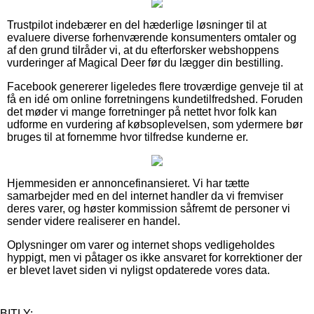
Trustpilot indebærer en del hæderlige løsninger til at
evaluere diverse forhenværende konsumenters omtaler og
af den grund tilråder vi, at du efterforsker webshoppens
vurderinger af Magical Deer før du lægger din bestilling.
Facebook genererer ligeledes flere troværdige genveje til at
få en idé om online forretningens kundetilfredshed. Foruden
det møder vi mange forretninger på nettet hvor folk kan
udforme en vurdering af købsoplevelsen, som ydermere bør
bruges til at fornemme hvor tilfredse kunderne er.
Hjemmesiden er annoncefinansieret. Vi har tætte
samarbejder med en del internet handler da vi fremviser
deres varer, og høster kommission såfremt de personer vi
sender videre realiserer en handel.
Oplysninger om varer og internet shops vedligeholdes
hyppigt, men vi påtager os ikke ansvaret for korrektioner der
er blevet lavet siden vi nyligst opdaterede vores data.
BITLY: