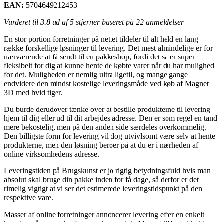
EAN:
5704649212453
Vurderet til
3.8
ud af 5 stjerner baseret på
22
anmeldelser
En stor portion forretninger på nettet tildeler til alt held en lang
række forskellige løsninger til levering. Det mest almindelige er for
nærværende at få sendt til en pakkeshop, fordi det så er super
fleksibelt for dig at kunne hente de købte varer når du har mulighed
for det. Muligheden er nemlig ultra ligetil, og mange gange
endvidere den mindst kostelige leveringsmåde ved køb af Magnet
3D med hvid tiger.
Du burde derudover tænke over at bestille produkterne til levering
hjem til dig eller ud til dit arbejdes adresse. Den er som regel en tand
mere bekostelig, men på den anden side særdeles overkommelig.
Den billigste form for levering vil dog utvivlsomt være selv at hente
produkterne, men den løsning beroer på at du er i nærheden af
online virksomhedens adresse.
Leveringstiden på Brugskunst er jo rigtig betydningsfuld hvis man
absolut skal bruge din pakke inden for få dage, så derfor er det
rimelig vigtigt at vi ser det estimerede leveringstidspunkt på den
respektive vare.
Masser af online forretninger annoncerer levering efter en enkelt