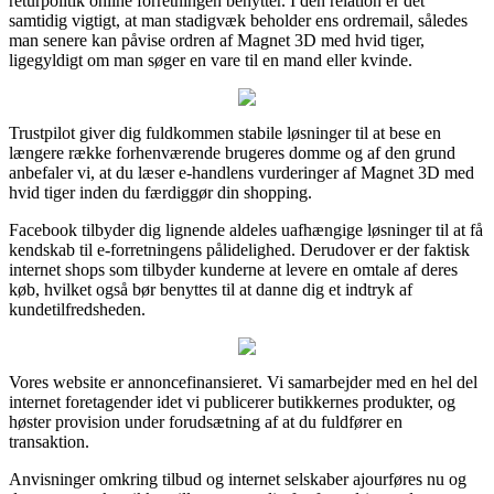
returpolitik online forretningen benytter. I den relation er det
samtidig vigtigt, at man stadigvæk beholder ens ordremail, således
man senere kan påvise ordren af Magnet 3D med hvid tiger,
ligegyldigt om man søger en vare til en mand eller kvinde.
Trustpilot giver dig fuldkommen stabile løsninger til at bese en
længere række forhenværende brugeres domme og af den grund
anbefaler vi, at du læser e-handlens vurderinger af Magnet 3D med
hvid tiger inden du færdiggør din shopping.
Facebook tilbyder dig lignende aldeles uafhængige løsninger til at få
kendskab til e-forretningens pålidelighed. Derudover er der faktisk
internet shops som tilbyder kunderne at levere en omtale af deres
køb, hvilket også bør benyttes til at danne dig et indtryk af
kundetilfredsheden.
Vores website er annoncefinansieret. Vi samarbejder med en hel del
internet foretagender idet vi publicerer butikkernes produkter, og
høster provision under forudsætning af at du fuldfører en
transaktion.
Anvisninger omkring tilbud og internet selskaber ajourføres nu og