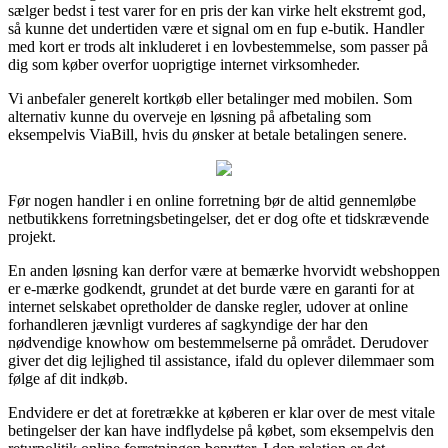
sælger bedst i test varer for en pris der kan virke helt ekstremt god,
så kunne det undertiden være et signal om en fup e-butik. Handler
med kort er trods alt inkluderet i en lovbestemmelse, som passer på
dig som køber overfor uoprigtige internet virksomheder.
Vi anbefaler generelt kortkøb eller betalinger med mobilen. Som
alternativ kunne du overveje en løsning på afbetaling som
eksempelvis ViaBill, hvis du ønsker at betale betalingen senere.
Før nogen handler i en online forretning bør de altid gennemløbe
netbutikkens forretningsbetingelser, det er dog ofte et tidskrævende
projekt.
En anden løsning kan derfor være at bemærke hvorvidt webshoppen
er e-mærke godkendt, grundet at det burde være en garanti for at
internet selskabet opretholder de danske regler, udover at online
forhandleren jævnligt vurderes af sagkyndige der har den
nødvendige knowhow om bestemmelserne på området. Derudover
giver det dig lejlighed til assistance, ifald du oplever dilemmaer som
følge af dit indkøb.
Endvidere er det at foretrække at køberen er klar over de mest vitale
betingelser der kan have indflydelse på købet, som eksempelvis den