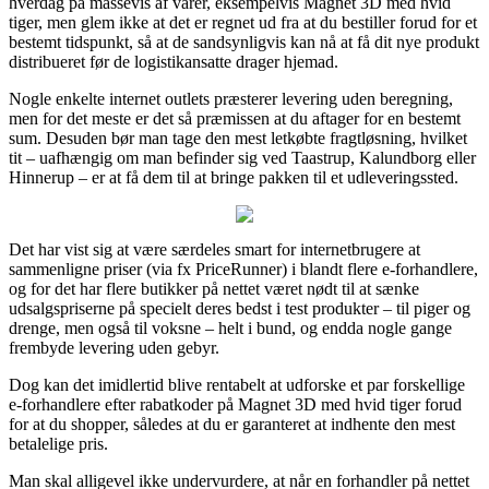
hverdag på massevis af varer, eksempelvis Magnet 3D med hvid
tiger, men glem ikke at det er regnet ud fra at du bestiller forud for et
bestemt tidspunkt, så at de sandsynligvis kan nå at få dit nye produkt
distribueret før de logistikansatte drager hjemad.
Nogle enkelte internet outlets præsterer levering uden beregning,
men for det meste er det så præmissen at du aftager for en bestemt
sum. Desuden bør man tage den mest letkøbte fragtløsning, hvilket
tit – uafhængig om man befinder sig ved Taastrup, Kalundborg eller
Hinnerup – er at få dem til at bringe pakken til et udleveringssted.
Det har vist sig at være særdeles smart for internetbrugere at
sammenligne priser (via fx PriceRunner) i blandt flere e-forhandlere,
og for det har flere butikker på nettet været nødt til at sænke
udsalgspriserne på specielt deres bedst i test produkter – til piger og
drenge, men også til voksne – helt i bund, og endda nogle gange
frembyde levering uden gebyr.
Dog kan det imidlertid blive rentabelt at udforske et par forskellige
e-forhandlere efter rabatkoder på Magnet 3D med hvid tiger forud
for at du shopper, således at du er garanteret at indhente den mest
betalelige pris.
Man skal alligevel ikke undervurdere, at når en forhandler på nettet