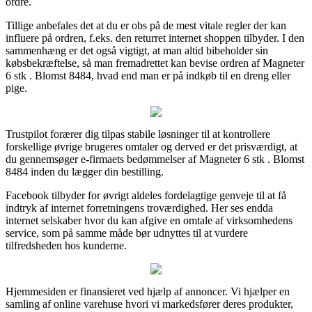
ordre.
Tillige anbefales det at du er obs på de mest vitale regler der kan
influere på ordren, f.eks. den returret internet shoppen tilbyder. I den
sammenhæng er det også vigtigt, at man altid bibeholder sin
købsbekræftelse, så man fremadrettet kan bevise ordren af Magneter
6 stk . Blomst 8484, hvad end man er på indkøb til en dreng eller
pige.
Trustpilot forærer dig tilpas stabile løsninger til at kontrollere
forskellige øvrige brugeres omtaler og derved er det prisværdigt, at
du gennemsøger e-firmaets bedømmelser af Magneter 6 stk . Blomst
8484 inden du lægger din bestilling.
Facebook tilbyder for øvrigt aldeles fordelagtige genveje til at få
indtryk af internet forretningens troværdighed. Her ses endda
internet selskaber hvor du kan afgive en omtale af virksomhedens
service, som på samme måde bør udnyttes til at vurdere
tilfredsheden hos kunderne.
Hjemmesiden er finansieret ved hjælp af annoncer. Vi hjælper en
samling af online varehuse hvori vi markedsfører deres produkter,