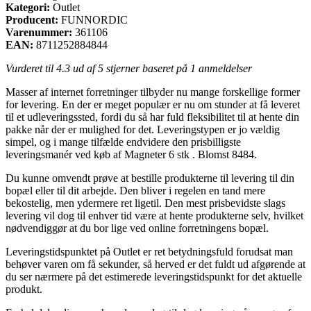
Kategori:
Outlet
Producent:
FUNNORDIC
Varenummer:
361106
EAN:
8711252884844
Vurderet til
4.3
ud af 5 stjerner baseret på
1
anmeldelser
Masser af internet forretninger tilbyder nu mange forskellige former
for levering. En der er meget populær er nu om stunder at få leveret
til et udleveringssted, fordi du så har fuld fleksibilitet til at hente din
pakke når der er mulighed for det. Leveringstypen er jo vældig
simpel, og i mange tilfælde endvidere den prisbilligste
leveringsmanér ved køb af Magneter 6 stk . Blomst 8484.
Du kunne omvendt prøve at bestille produkterne til levering til din
bopæl eller til dit arbejde. Den bliver i regelen en tand mere
bekostelig, men ydermere ret ligetil. Den mest prisbevidste slags
levering vil dog til enhver tid være at hente produkterne selv, hvilket
nødvendiggør at du bor lige ved online forretningens bopæl.
Leveringstidspunktet på Outlet er ret betydningsfuld forudsat man
behøver varen om få sekunder, så herved er det fuldt ud afgørende at
du ser nærmere på det estimerede leveringstidspunkt for det aktuelle
produkt.