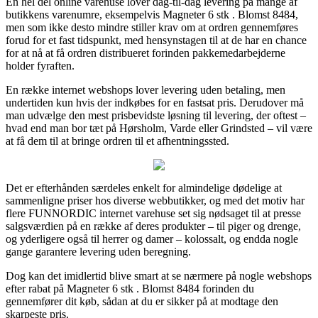
En hel del online varehuse lover dag-til-dag levering på mange af
butikkens varenumre, eksempelvis Magneter 6 stk . Blomst 8484,
men som ikke desto mindre stiller krav om at ordren gennemføres
forud for et fast tidspunkt, med hensynstagen til at de har en chance
for at nå at få ordren distribueret forinden pakkemedarbejderne
holder fyraften.
En række internet webshops lover levering uden betaling, men
undertiden kun hvis der indkøbes for en fastsat pris. Derudover må
man udvælge den mest prisbevidste løsning til levering, der oftest –
hvad end man bor tæt på Hørsholm, Varde eller Grindsted – vil være
at få dem til at bringe ordren til et afhentningssted.
Det er efterhånden særdeles enkelt for almindelige dødelige at
sammenligne priser hos diverse webbutikker, og med det motiv har
flere FUNNORDIC internet varehuse set sig nødsaget til at presse
salgsværdien på en række af deres produkter – til piger og drenge,
og yderligere også til herrer og damer – kolossalt, og endda nogle
gange garantere levering uden beregning.
Dog kan det imidlertid blive smart at se nærmere på nogle webshops
efter rabat på Magneter 6 stk . Blomst 8484 forinden du
gennemfører dit køb, sådan at du er sikker på at modtage den
skarpeste pris.