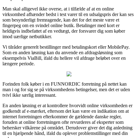
Man skal alligevel ikke overse, at i tilfælde af at en online
virksomhed afhænder bedst i test varer til en udsalgspris der kan ses
som besynderligt fremragende, kan det for det meste være et
fingerpeg om en svindel online butik. Betalinger med kort er
heldigvis indbefattet af en vedtægt, der forsvarer dig som køber
imod uærlige netbutikker.
Vi tilråder generelt bestillinger med betalingskort eller MobilePay.
Som en anden løsning kan du anvende en afdragsløsning som
eksempelvis ViaBill, ifald du hellere vil afdrage beløbet over en
længere periode.
Forinden folk køber i en FUNNORDIC forretning på nettet kan
man i og for sig se på virksomhedens betingelser, men det er uden
tvivl ikke særlig interessant.
En anden løsning er at kontrollere hvorvidt online virksomheden er
godkendt af e-mærket, eftersom det kan være en indikation om at
internet forretningen efterkommer de gældende danske regler,
foruden at online forretningen ofte revurderes af eksperter som
behersker vilkårene på området. Derudover giver det dig anledning
til en hjælpende hånd, ifald du oplever problemstillinger med din