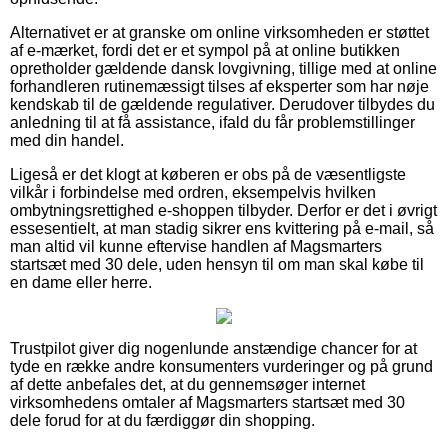
Alternativet er at granske om online virksomheden er støttet
af e-mærket, fordi det er et sympol på at online butikken
opretholder gældende dansk lovgivning, tillige med at online
forhandleren rutinemæssigt tilses af eksperter som har nøje
kendskab til de gældende regulativer. Derudover tilbydes du
anledning til at få assistance, ifald du får problemstillinger
med din handel.
Ligeså er det klogt at køberen er obs på de væsentligste
vilkår i forbindelse med ordren, eksempelvis hvilken
ombytningsrettighed e-shoppen tilbyder. Derfor er det i øvrigt
essesentielt, at man stadig sikrer ens kvittering på e-mail, så
man altid vil kunne eftervise handlen af Magsmarters
startsæt med 30 dele, uden hensyn til om man skal købe til
en dame eller herre.
Trustpilot giver dig nogenlunde anstændige chancer for at
tyde en række andre konsumenters vurderinger og på grund
af dette anbefales det, at du gennemsøger internet
virksomhedens omtaler af Magsmarters startsæt med 30
dele forud for at du færdiggør din shopping.