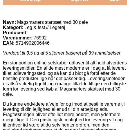
Navn:
Magsmarters startsæt med 30 dele
Kategori:
Leg & fest // Legetøj
Producent:
Varenummer:
76992
EAN:
5714902006446
Vurderet til
3.5
ud af 5 stjerner baseret på
39
anmeldelser
En stor portion online selskaber udlover til alt held alverdens
leveringsmidler. En af de mest moderne er i dag at få leveret
til et udleveringssted, og så kan du blot gå forbi efter de
bestilte produkter lige når det passer dig. Leveringsmetoden
er altså virkelig ligetil, og i mange tilfælde tillige den billigste
form for levering ved køb af Magsmarters startsæt med 30
dele.
Du kunne endvidere afveje for og imod at bestille varerne til
levering til din lejlighed eller ud til din arbejdsplads.
Fragtløsningen bliver ofte lidt mere pebret, men ydermere
meget ligetil. Den prisbilligste mulighed for levering vil dog
til enhver tid være at du selv henter ordren, men den