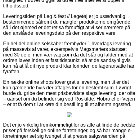
mulighed nødvendiggør at du er nær internet shoppens
tilholdssted.
Leveringstiden på Leg & fest // Legetøj er jo usædvanlig
bestemmende såfremt du mangler produkterne omgående,
så i det øjemed er det ret så fornuftigt at vi ser nærmere på
den anslåede leveringsdato på den respektive vare.
En hel del online selskaber frembyder 1 hverdags levering
på massevis af varer, eksempelvis Magsmarters startsæt
med 30 dele, men vær vagtsom da det står og falder med at
ordren laves inden et fast tidspunkt, så at de sandsynligvis
kan nå at få dit nye produkt klar forinden de lageransatte har
fyraften.
En række online shops lover gratis levering, men tit er det
kun gældende hvis der aftages for en bestemt sum. I øvrigt
burde du gribe den mest prisbevidste slags levering, der ofte
– uanset om du befinder sig ved Roskilde, Hobro eller Vejen
– er at få dem til at køre din bestilling til et afhentningssted.
Det er jo virkelig fremkommeligt for os alle at finde de bedste
priser på forskellige online forretninger, og så har mange e-
forretninger set sig tvunget til at presse salgsværdien på