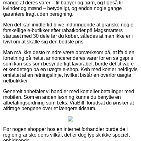
mange af deres varer – til babyer og børn, og ligeså til
kvinder og mænd – betydeligt, og endda nogle gange
garantere fragt uden beregning.
Men det kan imidlertid blive indbringende at granske nogle
forskellige e-butikker efter rabatkoder på Magsmarters
startsæt med 30 dele før du køber, således at man ikke er i
tvivl om at skaffe sig den bedste pris.
Man må ikke desto mindre være opmærksom på, at ifald en
forretning på nettet annoncerer deres varer for en salgspris
som kan ses som besynderligt favorabel, burde det tit være
et kendetegn på en uægte e-shop. Køb med kort er heldigvis
omfattet af en retningslinje, hvilket bistår en overfor uægte
netbutikker.
Generelt anbefaler vi handler med kort eller betalinger med
mobilen. Som en anden løsning kunne du benytte en
afbetalingsordning som f.eks. ViaBill, forudsat du ønsker at
afdrage pengene over et længere tidsrum.
Før nogen shopper hos en internet forhandler burde de i
reglen granske dens vilkår, det er dog typisk ikke specielt
ophidsende.