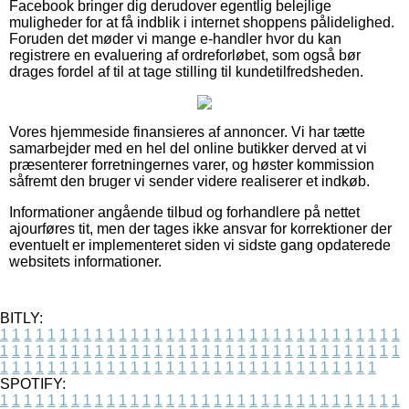
Facebook bringer dig derudover egentlig belejlige
muligheder for at få indblik i internet shoppens pålidelighed.
Foruden det møder vi mange e-handler hvor du kan
registrere en evaluering af ordreforløbet, som også bør
drages fordel af til at tage stilling til kundetilfredsheden.
Vores hjemmeside finansieres af annoncer. Vi har tætte
samarbejder med en hel del online butikker derved at vi
præsenterer forretningernes varer, og høster kommission
såfremt den bruger vi sender videre realiserer et indkøb.
Informationer angående tilbud og forhandlere på nettet
ajourføres tit, men der tages ikke ansvar for korrektioner der
eventuelt er implementeret siden vi sidste gang opdaterede
websitets informationer.
BITLY:
1
1
1
1
1
1
1
1
1
1
1
1
1
1
1
1
1
1
1
1
1
1
1
1
1
1
1
1
1
1
1
1
1
1
1
1
1
1
1
1
1
1
1
1
1
1
1
1
1
1
1
1
1
1
1
1
1
1
1
1
1
1
1
1
1
1
1
1
1
1
1
1
1
1
1
1
1
1
1
1
1
1
1
1
1
1
1
1
1
1
1
1
1
1
1
1
1
1
1
1
SPOTIFY:
1
1
1
1
1
1
1
1
1
1
1
1
1
1
1
1
1
1
1
1
1
1
1
1
1
1
1
1
1
1
1
1
1
1