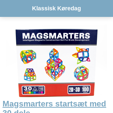
Klassisk Køredag
Magsmarters startsæt med