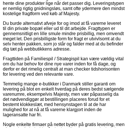
hente dine produkter lige når det passer dig. Leveringstypen
er nemlig rigtig gnidningsløs, samt ofte ydermere den mindst
kostelige fragtform ved køb af Majesty.
Du burde alternativt afveje for og imod at få varerne leveret
til din private bopæl eller ud til dit arbejde. Fragttypen er
gennemsnitligt en lille smule mindre prisbillig, men omvendt
meget let. Den prisbilligste form for fragt er utvivlsomt at du
selv henter pakken, som jo står og falder med at du befinder
dig tæt på webbutikkens adresse.
Fragttiden på Familiespil / Strategispil kan være vældig vital
om du har behov for dine nye varer inden for få dage, og
derfor er det rimelig centralt at man checker tidshorisonten
for levering ved den relevante vare.
Temmelig mange e-butikker i Danmark stiller garanti om
levering på blot en enkelt hverdag på deres bedst sælgende
varenumre, eksempelvis Majesty, men vær påpasselig da
det nødvendiggør at bestillingen placeres forud for et
bestemt klokkeslæt, med hensynstagen til at de har
mulighed for at nå at få varerne klargjort inden de
lageransatte har fri.
Nogle enkelte firmaer på nettet byder på gratis levering, men