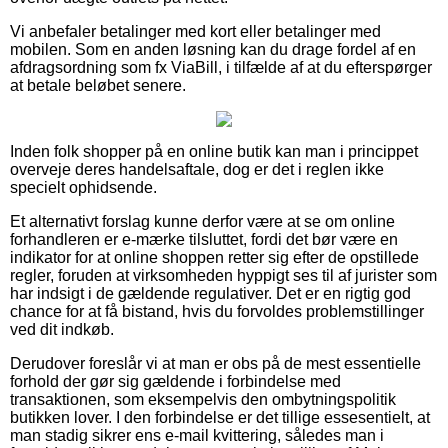
Vi anbefaler betalinger med kort eller betalinger med
mobilen. Som en anden løsning kan du drage fordel af en
afdragsordning som fx ViaBill, i tilfælde af at du efterspørger
at betale beløbet senere.
Inden folk shopper på en online butik kan man i princippet
overveje deres handelsaftale, dog er det i reglen ikke
specielt ophidsende.
Et alternativt forslag kunne derfor være at se om online
forhandleren er e-mærke tilsluttet, fordi det bør være en
indikator for at online shoppen retter sig efter de opstillede
regler, foruden at virksomheden hyppigt ses til af jurister som
har indsigt i de gældende regulativer. Det er en rigtig god
chance for at få bistand, hvis du forvoldes problemstillinger
ved dit indkøb.
Derudover foreslår vi at man er obs på de mest essentielle
forhold der gør sig gældende i forbindelse med
transaktionen, som eksempelvis den ombytningspolitik
butikken lover. I den forbindelse er det tillige essesentielt, at
man stadig sikrer ens e-mail kvittering, således man i