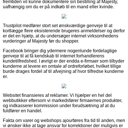
fremtiden vil kunne dokumentere sin bestilling af Majesty,
uafhængig om du er på indkøb til en mand eller kvinde.
Trustpilot medfører stort set ønskværdige genveje til at
kortlægge flere eksisterende brugeres anmeldelser og derfor
er det en hjælp, at du undersøger internet virksomhedens
vurderinger af Majesty før du shopper.
Facebook bringer dig ydermere nogenlunde fordelagtige
genveje til at få kendskab til internet forhandlerens
kundetilfredshed. I øvrigt er der endda e-firmaer som tilbyder
kunderne at levere en omtale af ordreforløbet, hvilket tillige
burde drages fordel af til afvejning af hvor tilfredse kunderne
er.
Websitet finansieres af reklamer. Vi hjælper en hel del
webbutikker eftersom vi markedsfører firmaernes produkter,
og indkasserer kommission under forudsætning af at du
fuldfører en handel.
Fakta om varer og webshops ajourføres fra tid til anden, men
vi ønsker ikke at tage ansvar for korrektioner der muligvis er