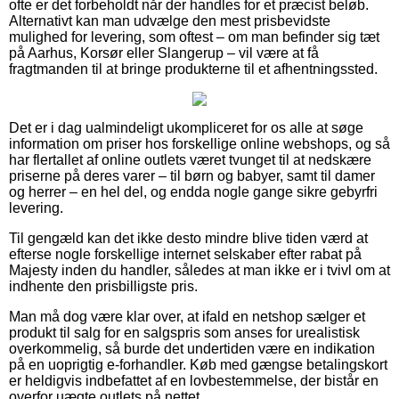
ofte er det forbeholdt når der handles for et præcist beløb.
Alternativt kan man udvælge den mest prisbevidste
mulighed for levering, som oftest – om man befinder sig tæt
på Aarhus, Korsør eller Slangerup – vil være at få
fragtmanden til at bringe produkterne til et afhentningssted.
Det er i dag ualmindeligt ukompliceret for os alle at søge
information om priser hos forskellige online webshops, og så
har flertallet af online outlets været tvunget til at nedskære
priserne på deres varer – til børn og babyer, samt til damer
og herrer – en hel del, og endda nogle gange sikre gebyrfri
levering.
Til gengæld kan det ikke desto mindre blive tiden værd at
efterse nogle forskellige internet selskaber efter rabat på
Majesty inden du handler, således at man ikke er i tvivl om at
indhente den prisbilligste pris.
Man må dog være klar over, at ifald en netshop sælger et
produkt til salg for en salgspris som anses for urealistisk
overkommelig, så burde det undertiden være en indikation
på en uoprigtig e-forhandler. Køb med gængse betalingskort
er heldigvis indbefattet af en lovbestemmelse, der bistår en
overfor uægte outlets på nettet.