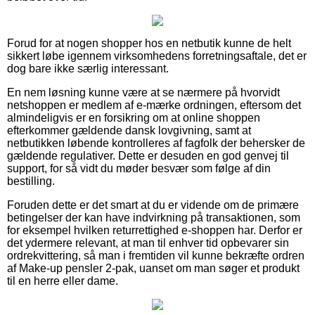
Forud for at nogen shopper hos en netbutik kunne de helt
sikkert løbe igennem virksomhedens forretningsaftale, det er
dog bare ikke særlig interessant.
En nem løsning kunne være at se nærmere på hvorvidt
netshoppen er medlem af e-mærke ordningen, eftersom det
almindeligvis er en forsikring om at online shoppen
efterkommer gældende dansk lovgivning, samt at
netbutikken løbende kontrolleres af fagfolk der behersker de
gældende regulativer. Dette er desuden en god genvej til
support, for så vidt du møder besvær som følge af din
bestilling.
Foruden dette er det smart at du er vidende om de primære
betingelser der kan have indvirkning på transaktionen, som
for eksempel hvilken returrettighed e-shoppen har. Derfor er
det ydermere relevant, at man til enhver tid opbevarer sin
ordrekvittering, så man i fremtiden vil kunne bekræfte ordren
af Make-up pensler 2-pak, uanset om man søger et produkt
til en herre eller dame.