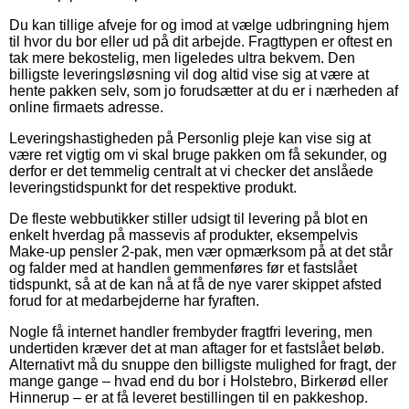
Du kan tillige afveje for og imod at vælge udbringning hjem
til hvor du bor eller ud på dit arbejde. Fragttypen er oftest en
tak mere bekostelig, men ligeledes ultra bekvem. Den
billigste leveringsløsning vil dog altid vise sig at være at
hente pakken selv, som jo forudsætter at du er i nærheden af
online firmaets adresse.
Leveringshastigheden på Personlig pleje kan vise sig at
være ret vigtig om vi skal bruge pakken om få sekunder, og
derfor er det temmelig centralt at vi checker det anslåede
leveringstidspunkt for det respektive produkt.
De fleste webbutikker stiller udsigt til levering på blot en
enkelt hverdag på massevis af produkter, eksempelvis
Make-up pensler 2-pak, men vær opmærksom på at det står
og falder med at handlen gemmenføres før et fastslået
tidspunkt, så at de kan nå at få de nye varer skippet afsted
forud for at medarbejderne har fyraften.
Nogle få internet handler frembyder fragtfri levering, men
undertiden kræver det at man aftager for et fastslået beløb.
Alternativt må du snuppe den billigste mulighed for fragt, der
mange gange – hvad end du bor i Holstebro, Birkerød eller
Hinnerup – er at få leveret bestillingen til en pakkeshop.