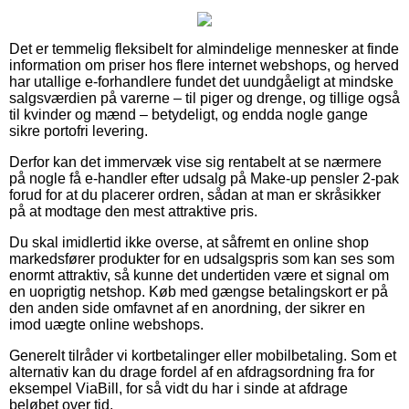
Det er temmelig fleksibelt for almindelige mennesker at finde
information om priser hos flere internet webshops, og herved
har utallige e-forhandlere fundet det uundgåeligt at mindske
salgsværdien på varerne – til piger og drenge, og tillige også
til kvinder og mænd – betydeligt, og endda nogle gange
sikre portofri levering.
Derfor kan det immervæk vise sig rentabelt at se nærmere
på nogle få e-handler efter udsalg på Make-up pensler 2-pak
forud for at du placerer ordren, sådan at man er skråsikker
på at modtage den mest attraktive pris.
Du skal imidlertid ikke overse, at såfremt en online shop
markedsfører produkter for en udsalgspris som kan ses som
enormt attraktiv, så kunne det undertiden være et signal om
en uoprigtig netshop. Køb med gængse betalingskort er på
den anden side omfavnet af en anordning, der sikrer en
imod uægte online webshops.
Generelt tilråder vi kortbetalinger eller mobilbetaling. Som et
alternativ kan du drage fordel af en afdragsordning fra for
eksempel ViaBill, for så vidt du har i sinde at afdrage
beløbet over tid.