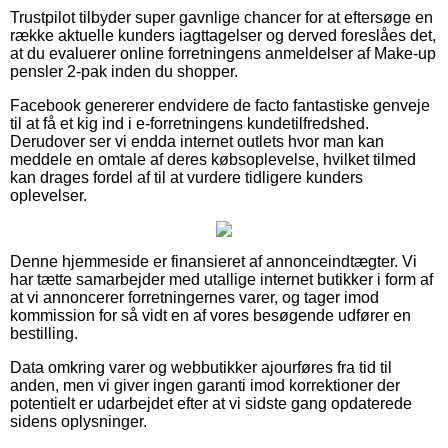
Trustpilot tilbyder super gavnlige chancer for at eftersøge en
række aktuelle kunders iagttagelser og derved foreslåes det,
at du evaluerer online forretningens anmeldelser af Make-up
pensler 2-pak inden du shopper.
Facebook genererer endvidere de facto fantastiske genveje
til at få et kig ind i e-forretningens kundetilfredshed.
Derudover ser vi endda internet outlets hvor man kan
meddele en omtale af deres købsoplevelse, hvilket tilmed
kan drages fordel af til at vurdere tidligere kunders
oplevelser.
Denne hjemmeside er finansieret af annonceindtægter. Vi
har tætte samarbejder med utallige internet butikker i form af
at vi annoncerer forretningernes varer, og tager imod
kommission for så vidt en af vores besøgende udfører en
bestilling.
Data omkring varer og webbutikker ajourføres fra tid til
anden, men vi giver ingen garanti imod korrektioner der
potentielt er udarbejdet efter at vi sidste gang opdaterede
sidens oplysninger.