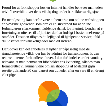
Forud for at folk shopper hos en internet handler behøver man uden
tvivl få overblik over dens vilkår, dog er det bare ikke særlig sjovt.
En nem løsning kan derfor være at bemærke om online webshoppen
er e-mærke godkendt, som ofte er en sikkerhed for at online
forhandleren efterkommer gældende dansk lovgivning, foruden at e-
forretningen ofte ses til af jurister der har indsigt i bestemmelserne på
området. Desuden tilbydes du lejlighed til hjælpende service, ifald
du udsættes for vanskeligheder med dit indkøb.
Derudover kan det anbefales at køber er påpasselig med de
grundlæggende vilkår der har betydning for transaktionen, fx den
returret internet forhandleren lover. I den forbindelse er det samtidig
relevant, at man permanent bibeholder ens kvittering, således man
fremadrettet vil kunne vidne om sin shopping af Malachit grøn
rosette guirlande 30 cm, uanset om du leder efter en vare til en dreng
eller pige.