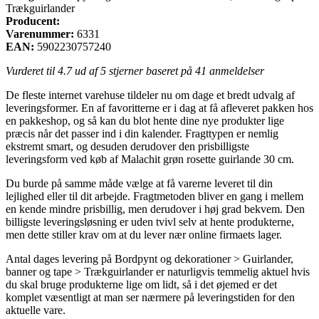
Trækguirlander
Producent:
Varenummer:
6331
EAN:
5902230757240
Vurderet til
4.7
ud af 5 stjerner baseret på
41
anmeldelser
De fleste internet varehuse tildeler nu om dage et bredt udvalg af
leveringsformer. En af favoritterne er i dag at få afleveret pakken hos
en pakkeshop, og så kan du blot hente dine nye produkter lige
præcis når det passer ind i din kalender. Fragttypen er nemlig
ekstremt smart, og desuden derudover den prisbilligste
leveringsform ved køb af Malachit grøn rosette guirlande 30 cm.
Du burde på samme måde vælge at få varerne leveret til din
lejlighed eller til dit arbejde. Fragtmetoden bliver en gang i mellem
en kende mindre prisbillig, men derudover i høj grad bekvem. Den
billigste leveringsløsning er uden tvivl selv at hente produkterne,
men dette stiller krav om at du lever nær online firmaets lager.
Antal dages levering på Bordpynt og dekorationer > Guirlander,
banner og tape > Trækguirlander er naturligvis temmelig aktuel hvis
du skal bruge produkterne lige om lidt, så i det øjemed er det
komplet væsentligt at man ser nærmere på leveringstiden for den
aktuelle vare.