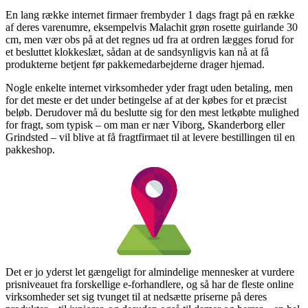
En lang række internet firmaer frembyder 1 dags fragt på en række
af deres varenumre, eksempelvis Malachit grøn rosette guirlande 30
cm, men vær obs på at det regnes ud fra at ordren lægges forud for
et besluttet klokkeslæt, sådan at de sandsynligvis kan nå at få
produkterne betjent før pakkemedarbejderne drager hjemad.
Nogle enkelte internet virksomheder yder fragt uden betaling, men
for det meste er det under betingelse af at der købes for et præcist
beløb. Derudover må du beslutte sig for den mest letkøbte mulighed
for fragt, som typisk – om man er nær Viborg, Skanderborg eller
Grindsted – vil blive at få fragtfirmaet til at levere bestillingen til en
pakkeshop.
Det er jo yderst let gængeligt for almindelige mennesker at vurdere
prisniveauet fra forskellige e-forhandlere, og så har de fleste online
virksomheder set sig tvunget til at nedsætte priserne på deres