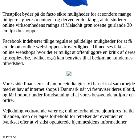
Trustpilot byder på de facto sikre muligheder for at sondere mange
tidligere køberes meninger og derved er det klogt, at du studerer
online virksomhedens ratings af Malachit grøn rosette guirlande 30
cm før du shopper.
Facebook indebærer tillige regulære pålidelige muligheder for at få
en idé om online webshoppens troværdighed. Tilmed ses faktisk
online webshops hvor det er muligt at offentliggøre en kritik af deres
købsoplevelse, hvilket også kan benyttes til at bedømme kundernes
tilfredshed.
Vores side finansieres af annonceindtægter. Vi har et fast samarbejde
med et hav af internet shops i Danmark når vi fremviser deres tilbud,
og får honorar under forudsætning af at vores besøgende udfører en
ordre.
Vejledning vedrørende varer og online forhandlere ajourføres fra tid
til anden, men der tages forbehold for rettelser der eventuelt er
iværksat efter at vi sidst opdaterede hjemmesidens informationer.
BITLY: