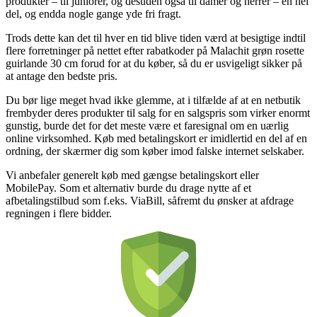
produkter – til juniorer, og desuden også til damer og herrer – en hel
del, og endda nogle gange yde fri fragt.
Trods dette kan det til hver en tid blive tiden værd at besigtige indtil
flere forretninger på nettet efter rabatkoder på Malachit grøn rosette
guirlande 30 cm forud for at du køber, så du er usvigeligt sikker på
at antage den bedste pris.
Du bør lige meget hvad ikke glemme, at i tilfælde af at en netbutik
frembyder deres produkter til salg for en salgspris som virker enormt
gunstig, burde det for det meste være et faresignal om en uærlig
online virksomhed. Køb med betalingskort er imidlertid en del af en
ordning, der skærmer dig som køber imod falske internet selskaber.
Vi anbefaler generelt køb med gængse betalingskort eller
MobilePay. Som et alternativ burde du drage nytte af et
afbetalingstilbud som f.eks. ViaBill, såfremt du ønsker at afdrage
regningen i flere bidder.