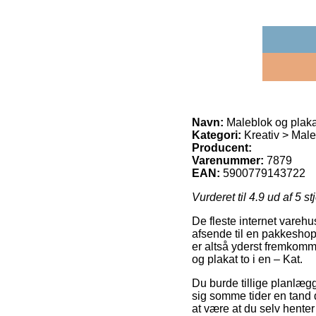
Navn:
Maleblok og plakat
Kategori:
Kreativ > Mal
Producent:
Varenummer:
7879
EAN:
5900779143722
Vurderet til
4.9
ud af 5 st
De fleste internet varehus
afsende til en pakkeshop
er altså yderst fremkom
og plakat to i en – Kat.
Du burde tillige planlægge
sig somme tider en tand 
at være at du selv hente