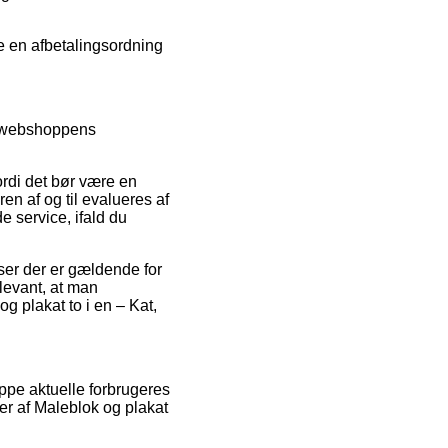
te en afbetalingsordning
er webshoppens
rdi det bør være en
ren af og til evalueres af
e service, ifald du
ser der er gældende for
elevant, at man
g plakat to i en – Kat,
ppe aktuelle forbrugeres
er af Maleblok og plakat