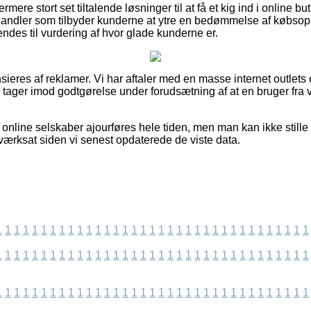
mere stort set tiltalende løsninger til at få et kig ind i online b
handler som tilbyder kunderne at ytre en bedømmelse af købsopl
es til vurdering af hvor glade kunderne er.
eres af reklamer. Vi har aftaler med en masse internet outlets 
og tager imod godtgørelse under forudsætning af at en bruger fra
nline selskaber ajourføres hele tiden, men man kan ikke stille 
iværksat siden vi senest opdaterede de viste data.
1
1
1
1
1
1
1
1
1
1
1
1
1
1
1
1
1
1
1
1
1
1
1
1
1
1
1
1
1
1
1
1
1
1
1
1
1
1
1
1
1
1
1
1
1
1
1
1
1
1
1
1
1
1
1
1
1
1
1
1
1
1
1
1
1
1
1
1
1
1
1
1
1
1
1
1
1
1
1
1
1
1
1
1
1
1
1
1
1
1
1
1
1
1
1
1
1
1
1
1
1
1
1
1
1