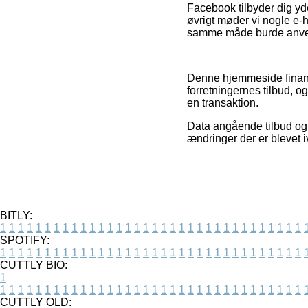
Facebook tilbyder dig yder
øvrigt møder vi nogle e-
samme måde burde anvend
Denne hjemmeside finansi
forretningernes tilbud, 
en transaktion.
Data angående tilbud og o
ændringer der er blevet 
BITLY:
1
1
1
1
1
1
1
1
1
1
1
1
1
1
1
1
1
1
1
1
1
1
1
1
1
1
1
1
1
1
1
1
1
1
SPOTIFY:
1
1
1
1
1
1
1
1
1
1
1
1
1
1
1
1
1
1
1
1
1
1
1
1
1
1
1
1
1
1
1
1
1
1
CUTTLY BIO:
1
1
1
1
1
1
1
1
1
1
1
1
1
1
1
1
1
1
1
1
1
1
1
1
1
1
1
1
1
1
1
1
1
1
1
CUTTLY OLD: