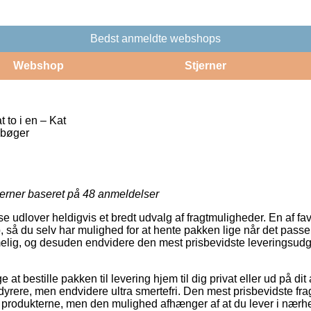
Bedst anmeldte webshops
Webshop
Stjerner
 to i en – Kat
ebøger
jerner baseret på
48
anmeldelser
e udlover heldigvis et bredt udvalg af fragtmuligheder. En af favo
, så du selv har mulighed for at hente pakken lige når det pass
melig, og desuden endvidere den mest prisbevidste leveringsud
 at bestille pakken til levering hjem til dig privat eller ud på di
dyrere, men endvidere ultra smertefri. Den mest prisbevidste fr
r produkterne, men den mulighed afhænger af at du lever i nærhe