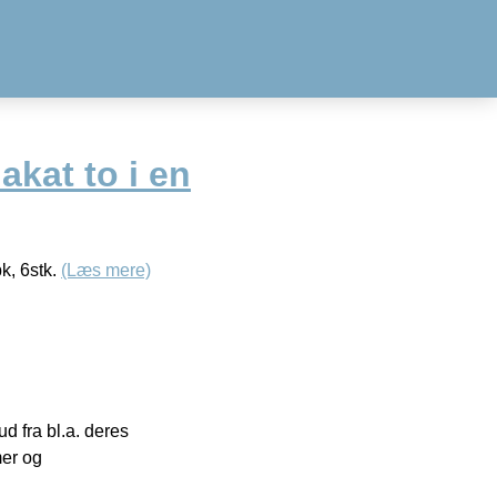
akat to i en
k, 6stk.
(Læs mere)
 fra bl.a. deres
mer og