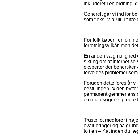
inkluderet i en ordning, 
Generelt går vi ind for b
som f.eks. ViaBill, i tilfæ
Før folk køber i en onli
forretningsvilkår, men det
En anden valgmulighed e
sikring om at internet sel
eksperter der behersker v
forvoldes problemer som f
Foruden dette foreslår v
bestillingen, fx den bytt
permanent gemmer ens ordr
om man søger et produkt t
Trustpilot medfører i hø
evalueringer og på grund 
to i en – Kat inden du læg