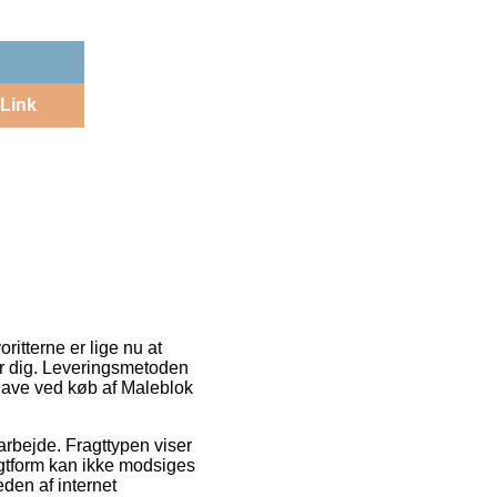
Link
ritterne er lige nu at
er dig. Leveringsmetoden
gave ved køb af Maleblok
t arbejde. Fragttypen viser
agtform kan ikke modsiges
den af internet