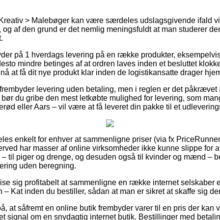
Kreativ > Malebøger kan være særdeles udslagsgivende ifald vi 
d, og af den grund er det nemlig meningsfuldt at man studerer de
.
der på 1 hverdags levering på en række produkter, eksempelvis 
sto mindre betinges af at ordren laves inden et besluttet klokk
e nå at få dit nye produkt klar inden de logistikansatte drager hje
frembyder levering uden betaling, men i reglen er det påkrævet 
vt bør du gribe den mest letkøbte mulighed for levering, som m
rød eller Aars – vil være at få leveret din pakke til et udlevering
les enkelt for enhver at sammenligne priser (via fx PriceRunner)
erved har masser af online virksomheder ikke kunne slippe for 
 – til piger og drenge, og desuden også til kvinder og mænd – b
ering uden beregning.
e sig profitabelt at sammenligne en række internet selskaber e
 – Kat inden du bestiller, sådan at man er sikret at skaffe sig den 
 at såfremt en online butik frembyder varer til en pris der kan vi
et signal om en snydagtig internet butik. Bestillinger med betalin