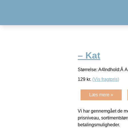
– Kat
Størrelse: A4Indhold:Â A
129
kr.
(Vis fragtpris)
Læs mere »
Vi har gennemgået de mes
prisniveau, sortimentstø
betalingsmuligheder.