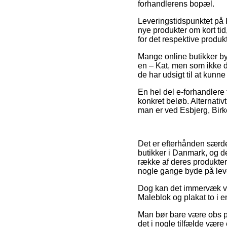
forhandlerens bopæl.
Leveringstidspunktet på 
nye produkter om kort ti
for det respektive produkt
Mange online butikker by
en – Kat, men som ikke de
de har udsigt til at kunn
En hel del e-forhandlere 
konkret beløb. Alternati
man er ved Esbjerg, Birke
Det er efterhånden særde
butikker i Danmark, og d
række af deres produkter
nogle gange byde på lev
Dog kan det immervæk vis
Maleblok og plakat to i en
Man bør bare være obs på,
det i nogle tilfælde være 