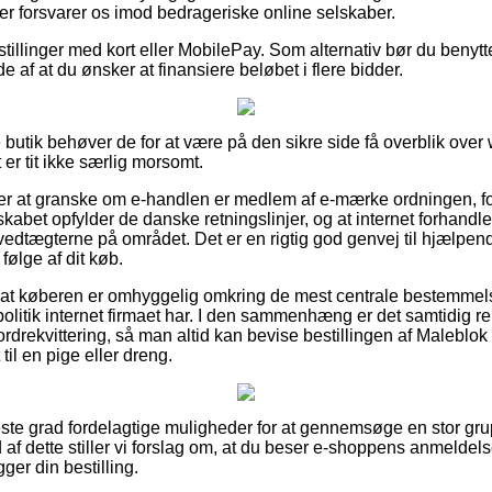
der forsvarer os imod bedrageriske online selskaber.
estillinger med kort eller MobilePay. Som alternativ bør du benyt
lde af at du ønsker at finansiere beløbet i flere bidder.
ne butik behøver de for at være på den sikre side få overblik ov
 er tit ikke særlig morsomt.
r at granske om e-handlen er medlem af e-mærke ordningen, fo
skabet opfylder de danske retningslinjer, og at internet forhandle
edtægterne på området. Det er en rigtig god genvej til hjælpend
ølge af dit køb.
i at køberen er omhyggelig omkring de mest centrale bestemmel
epolitik internet firmaet har. I den sammenhæng er det samtidig r
ekvittering, så man altid kan bevise bestillingen af Maleblok o
il en pige eller dreng.
jeste grad fordelagtige muligheder for at gennemsøge en stor gru
af dette stiller vi forslag om, at du beser e-shoppens anmeldels
ger din bestilling.