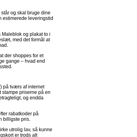
står og skal bruge dine
n estimerede leveringstid
Maleblok og plakat to i
eslæt, med det formål at
mad.
at der shoppes for et
ange gange – hvad end
ssted.
 på tværs af internet
at stampe priserne på en
etragteligt, og endda
fter rabatkoder på
billigste pris.
rke utrolig lav, så kunne
gskort er trods alt