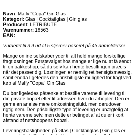
Navn:
Malfy "Copa" Gin Glas
Kategori:
Glas | Cocktailglas | Gin glas
Producent:
LETRIBUTE
Varenummer:
18563
EAN:
Vurderet til
3.9
ud af 5 stjerner baseret på
43
anmeldelser
Mange online selskaber yder til alt held mange forskellige
fragtløsninger. Førstevalget hos mange er lige nu at få sendt
til en pakkeshop, så du selv kan hente bestillingen præcis
når det passer dig. Løsningen er nemlig ret hensigtsmæssig,
samt endda ligeledes den prisbilligste mulighed for fragt ved
køb af Malfy "Copa" Gin Glas.
Du bør ligeledes påtænke at bestille varerne til levering til
din private bopæl eller til adressen hvor du arbejder. Den er
gerne en anelse mere omkostningsfuld, men derudover
rigtig nem. Den prisbilligste type af levering er unægtelig at
hente varerne selv, men dette er betinget af at du er i kort
afstand af netshoppens bopæl.
Leveringshastigheden på Glas | Cocktailglas | Gin glas er