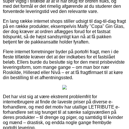
super vigtig i tilfælde af at vi har brug for ordren fluks, og
med det formål er det rimelig afgørende at du studerer den
forventede leveringstid ved den relevante vare.
En lang række internet shops stiller udsigt til dag-til-dag fragt
på en række produkter, eksempelvis Malfy "Copa" Gin Glas,
der dog kræver at ordren aflægges forud for et fastsat
tidspunkt, så de højst sandsynligt kan nå at få pakken
betjent før de pakkeansatte holder fyraften.
Flere internet forretninger byder på portofri fragt, men i de
fleste tilfælde kræver det at der indkøbes for et fastslået
beløb. Ellers burde du beslutte sig for den mest prisbevidste
leveringsform, som mange gange – om man bor nær
Roskilde, Hillerød eller Nivå – er at få fragtfirmaet til at køre
din bestilling til et afhentningssted.
Det har vist sig at være ekstremt problemfrit for
internetbrugere at finde de laveste priser på diverse e-
forhandlere, og med det motiv har utallige LETRIBUTE e-
forhandlere set sig tvunget til at sænke salgsværdien på
deres produkter – til drenge og piger, og samtidig til kvinder
og mænd – drastisk, og endda nogle gange frembyde
portofri levering.