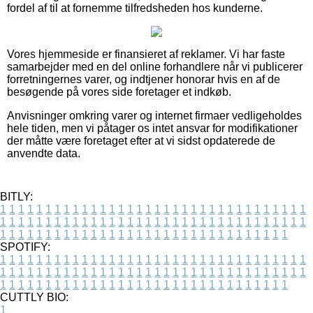
fordel af til at fornemme tilfredsheden hos kunderne.
Vores hjemmeside er finansieret af reklamer. Vi har faste
samarbejder med en del online forhandlere når vi publicerer
forretningernes varer, og indtjener honorar hvis en af de
besøgende på vores side foretager et indkøb.
Anvisninger omkring varer og internet firmaer vedligeholdes
hele tiden, men vi påtager os intet ansvar for modifikationer
der måtte være foretaget efter at vi sidst opdaterede de
anvendte data.
BITLY:
1
1
1
1
1
1
1
1
1
1
1
1
1
1
1
1
1
1
1
1
1
1
1
1
1
1
1
1
1
1
1
1
1
1
1
1
1
1
1
1
1
1
1
1
1
1
1
1
1
1
1
1
1
1
1
1
1
1
1
1
1
1
1
1
1
1
1
1
1
1
1
1
1
1
1
1
1
1
1
1
1
1
1
1
1
1
1
1
1
1
1
1
1
1
1
1
1
1
1
1
SPOTIFY:
1
1
1
1
1
1
1
1
1
1
1
1
1
1
1
1
1
1
1
1
1
1
1
1
1
1
1
1
1
1
1
1
1
1
1
1
1
1
1
1
1
1
1
1
1
1
1
1
1
1
1
1
1
1
1
1
1
1
1
1
1
1
1
1
1
1
1
1
1
1
1
1
1
1
1
1
1
1
1
1
1
1
1
1
1
1
1
1
1
1
1
1
1
1
1
1
1
1
1
1
CUTTLY BIO:
1