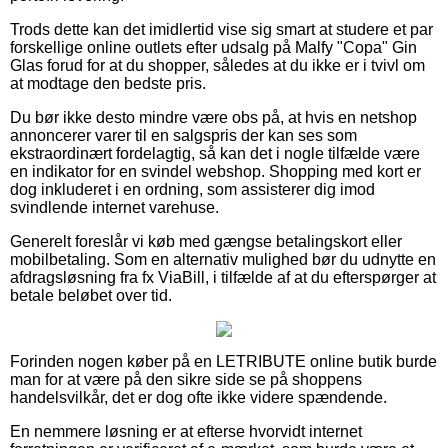
Trods dette kan det imidlertid vise sig smart at studere et par
forskellige online outlets efter udsalg på Malfy "Copa" Gin
Glas forud for at du shopper, således at du ikke er i tvivl om
at modtage den bedste pris.
Du bør ikke desto mindre være obs på, at hvis en netshop
annoncerer varer til en salgspris der kan ses som
ekstraordinært fordelagtig, så kan det i nogle tilfælde være
en indikator for en svindel webshop. Shopping med kort er
dog inkluderet i en ordning, som assisterer dig imod
svindlende internet varehuse.
Generelt foreslår vi køb med gængse betalingskort eller
mobilbetaling. Som en alternativ mulighed bør du udnytte en
afdragsløsning fra fx ViaBill, i tilfælde af at du efterspørger at
betale beløbet over tid.
Forinden nogen køber på en LETRIBUTE online butik burde
man for at være på den sikre side se på shoppens
handelsvilkår, det er dog ofte ikke videre spændende.
En nemmere løsning er at efterse hvorvidt internet