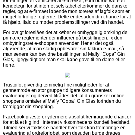
forretningen er verificeret af e-mærket, som burde være et
kendetegn for at internet selskabet efterkommer de danske
regler, og at e-firmaet løbende monitoreres af fagfolk som er
meget fortrolige reglerne. Dette er desuden din chance for at
få hjælp, ifald du møder problemstillinger ved din handel.
For øvrigt foreslåes det at køber er omhyggelig omkring de
primære reglementer der influerer på bestillingen, fx den
ombytningsret e-shoppen anvender. Her er det også
afgørende, at man stadig opbevarer sin faktura e-mail, så
man senere kan bevidne bestillingen af Malfy "Copa" Gin
Glas, ligegyldigt om man skal købe gave til en dame eller
herre.
Trustpilot giver dig temmelig fine muligheder for at
gennemrode en stor gruppe tidligere konsumenters
evalueringer og derved tilrådes det, at du gransker online
shoppens omtaler af Malfy "Copa" Gin Glas forinden du
færdiggør din shopping.
Facebook præsterer ydermere absolut fremragende chancer
for at få et kig ind i internet virksomhedens kundetilfredshed.
Tilmed ser vi faktisk e-handler hvor folk kan frembringe en
evaluering af ordreforløbet, som desuden burde drages