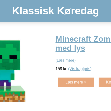
Klassisk Køredag
Minecraft Zomb
med lys
(Læs mere)
159
kr.
(Vis fragtpris)
Læs mere »
Kø