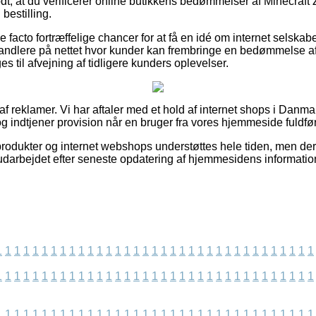
dt, at du verificerer online butikkens bedømmelser af Minecraft
 bestilling.
e facto fortræffelige chancer for at få en idé om internet selskab
andlere på nettet hvor kunder kan frembringe en bedømmelse a
s til afvejning af tidligere kunders oplevelser.
 af reklamer. Vi har aftaler med et hold af internet shops i Danm
g indtjener provision når en bruger fra vores hjemmeside fuldfør
rodukter og internet webshops understøttes hele tiden, men der 
 udarbejdet efter seneste opdatering af hjemmesidens informatio
1
1
1
1
1
1
1
1
1
1
1
1
1
1
1
1
1
1
1
1
1
1
1
1
1
1
1
1
1
1
1
1
1
1
1
1
1
1
1
1
1
1
1
1
1
1
1
1
1
1
1
1
1
1
1
1
1
1
1
1
1
1
1
1
1
1
1
1
1
1
1
1
1
1
1
1
1
1
1
1
1
1
1
1
1
1
1
1
1
1
1
1
1
1
1
1
1
1
1
1
1
1
1
1
1