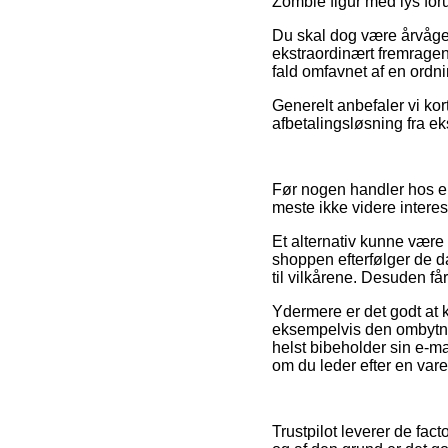
Zombie figur med lys forud
Du skal dog være årvågen
ekstraordinært fremragend
fald omfavnet af en ordni
Generelt anbefaler vi ko
afbetalingsløsning fra eks
Før nogen handler hos en
meste ikke videre interes
Et alternativ kunne være 
shoppen efterfølger de da
til vilkårene. Desuden få
Ydermere er det godt at k
eksempelvis den ombytni
helst bibeholder sin e-ma
om du leder efter en vare 
Trustpilot leverer de fa