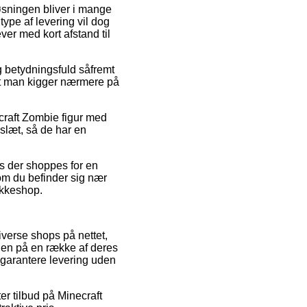
Løsningen bliver i mange
type af levering vil dog
ver med kort afstand til
g betydningsfuld såfremt
 at man kigger nærmere på
ecraft Zombie figur med
slæt, så de har en
is der shoppes for en
 om du befinder sig nær
pakkeshop.
iverse shops på nettet,
dien på en række af deres
e garantere levering uden
er tilbud på Minecraft