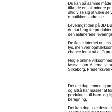
Du kan på samme måde påtæ
tilfælde en tak mindre pri
altid vise sig at være se
e-butikkens adresse.
Leveringstiden på 3D Bør
du har brug for produkte
den estimerede leverings
De fleste internet outlet
lys, men vær opmærksom på
chance for at nå at få pr
Nogle online virksomhede
fastsat sum. Alternativt 
Silkeborg, Frederiksværk e
Det er i dag temmelig pro
og altså har masser af f
produkter – til børn, og 
beregning.
Det kan dog ikke desto mi