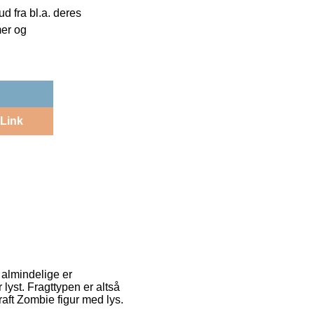
 fra bl.a. deres
mer og
Link
t almindelige er
yst. Fragttypen er altså
aft Zombie figur med lys.