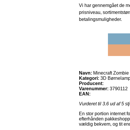
Vi har gennemgået de mes
prisniveau, sortimentstø
betalingsmuligheder.
Navn:
Minecraft Zombie 
Kategori:
3D Børnelamper
Producent:
Varenummer:
3790112
EAN:
Vurderet til
3.6
ud af 5 st
En stor portion internet f
efterhånden pakkeshoppen
vældig bekvem, og tit en