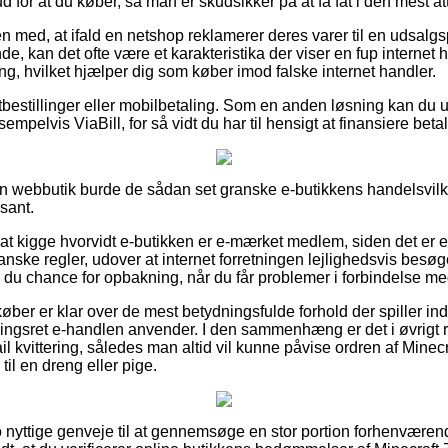
 for at du køber, så man er skudsikker på at få fat i den mest att
 med, at ifald en netshop reklamerer deres varer til en udsalgs
e, kan det ofte være et karakteristika der viser en fup internet h
ng, hvilket hjælper dig som køber imod falske internet handler.
rtbestillinger eller mobilbetaling. Som en anden løsning kan du 
empelvis ViaBill, for så vidt du har til hensigt at finansiere bet
 webbutik burde de sådan set granske e-butikkens handelsvilkår
sant.
at kigge hvorvidt e-butikken er e-mærket medlem, siden det er e
nske regler, udover at internet forretningen lejlighedsvis besøg
r du chance for opbakning, når du får problemer i forbindelse med
øber er klar over de mest betydningsfulde forhold der spiller in
ngsret e-handlen anvender. I den sammenhæng er det i øvrigt r
il kvittering, således man altid vil kunne påvise ordren af Minec
til en dreng eller pige.
cto nyttige genveje til at gennemsøge en stor portion forhenvære