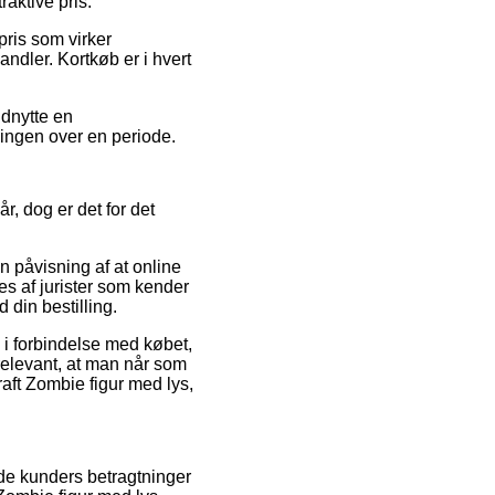
raktive pris.
pris som virker
andler. Kortkøb er i hvert
udnytte en
alingen over en periode.
, dog er det for det
n påvisning af at online
es af jurister som kender
 din bestilling.
d i forbindelse med købet,
elevant, at man når som
raft Zombie figur med lys,
nde kunders betragtninger