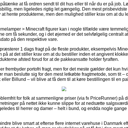
nke at få ordren sendt til dit hus eller til når du er på job. 
sbillig, men ligeledes rigtig let gængelig. Den mest prisbevidste 
lv at hente produkterne, men den mulighed stiller krav om at du le
nelamper > Minecraft figurer kan i nogle tilfælde være temmeli
rne om få sekunder, og i det øjemed er det selvfølgelig centralt
dato på den respektive vare.
s præsterer 1 dags fragt på de fleste produkter, eksempelvis Min
 at det stiller krav om at du bestiller inden et angivent klokke
odukterne afsted forud for at de pakkeansatte holder fyraften.
r frembyder portofri fragt, men for det meste gælder det kun hv
bør man beslutte sig for den mest letkøbte fragtmetode, som tit –
ller Billund – vil blive at få dem til at køre bestillingen til en 
blemfrit for folk at sammenligne priser (via fx PriceRunner) på d
orretninger på nettet ikke kunne slippe for at nedsætte salgsvær
ligeledes til herrer og damer – helt i bund, og endda nogle gang
ndre blive smart at efterse flere internet varehuse i Danmark eft