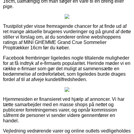
16cm, uafhængig om man søger en vare til en dreng eller
pige.
Trustpilot yder visse fremragende chancer for at finde ud af
ret mange aktuelle brugeres vurderinger og på grund af dette
stiller vi forslag om, at du sonderer online webshoppens
ratings af MINI GHEMME Grand Crue Sommelier
Proptrækker 16cm før du køber.
Facebook frembringer ligeledes nogle tiltalende muligheder
for at få indtryk af e-firmaets popularitet. Herinde møder vi en
række e-firmaer som gør det muligt at sammensætte en
bedømmelse af ordreforløbet, som ligeledes burde drages
fordel af til at afveje kundetilfredsheden.
Hjemmesiden er finansieret ved hjælp af annoncer. Vi har
tætte samarbejder med en masse shops på nettet og
publicerer forretningernes varer, og opnår kommission
såfremt de personer vi sender videre gennemfører en
handel.
Vejledning vedrørende varer og online outlets vedligeholdes