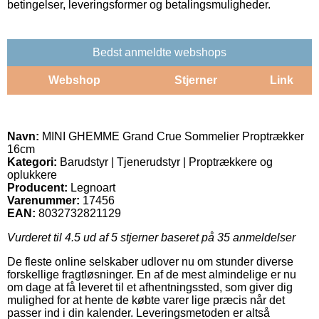
betingelser, leveringsformer og betalingsmuligheder.
Bedst anmeldte webshops
Webshop
Stjerner
Link
Navn:
MINI GHEMME Grand Crue Sommelier Proptrækker
16cm
Kategori:
Barudstyr | Tjenerudstyr | Proptrækkere og
oplukkere
Producent:
Legnoart
Varenummer:
17456
EAN:
8032732821129
Vurderet til
4.5
ud af 5 stjerner baseret på
35
anmeldelser
De fleste online selskaber udlover nu om stunder diverse
forskellige fragtløsninger. En af de mest almindelige er nu
om dage at få leveret til et afhentningssted, som giver dig
mulighed for at hente de købte varer lige præcis når det
passer ind i din kalender. Leveringsmetoden er altså