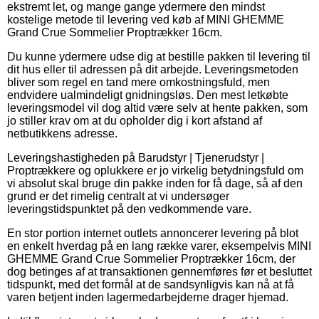
ekstremt let, og mange gange ydermere den mindst
kostelige metode til levering ved køb af MINI GHEMME
Grand Crue Sommelier Proptrækker 16cm.
Du kunne ydermere udse dig at bestille pakken til levering til
dit hus eller til adressen på dit arbejde. Leveringsmetoden
bliver som regel en tand mere omkostningsfuld, men
endvidere ualmindeligt gnidningsløs. Den mest letkøbte
leveringsmodel vil dog altid være selv at hente pakken, som
jo stiller krav om at du opholder dig i kort afstand af
netbutikkens adresse.
Leveringshastigheden på Barudstyr | Tjenerudstyr |
Proptrækkere og oplukkere er jo virkelig betydningsfuld om
vi absolut skal bruge din pakke inden for få dage, så af den
grund er det rimelig centralt at vi undersøger
leveringstidspunktet på den vedkommende vare.
En stor portion internet outlets annoncerer levering på blot
en enkelt hverdag på en lang række varer, eksempelvis MINI
GHEMME Grand Crue Sommelier Proptrækker 16cm, der
dog betinges af at transaktionen gennemføres før et besluttet
tidspunkt, med det formål at de sandsynligvis kan nå at få
varen betjent inden lagermedarbejderne drager hjemad.