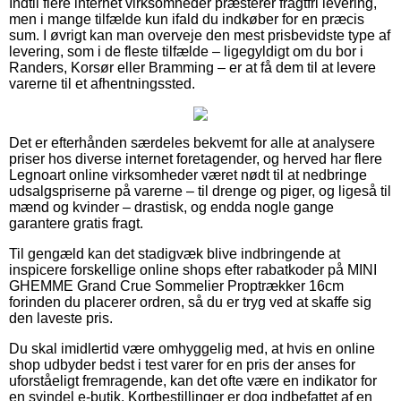
Indtil flere internet virksomheder præsterer fragtfri levering,
men i mange tilfælde kun ifald du indkøber for en præcis
sum. I øvrigt kan man overveje den mest prisbevidste type af
levering, som i de fleste tilfælde – ligegyldigt om du bor i
Randers, Korsør eller Bramming – er at få dem til at levere
varerne til et afhentningssted.
Det er efterhånden særdeles bekvemt for alle at analysere
priser hos diverse internet foretagender, og herved har flere
Legnoart online virksomheder været nødt til at nedbringe
udsalgspriserne på varerne – til drenge og piger, og ligeså til
mænd og kvinder – drastisk, og endda nogle gange
garantere gratis fragt.
Til gengæld kan det stadigvæk blive indbringende at
inspicere forskellige online shops efter rabatkoder på MINI
GHEMME Grand Crue Sommelier Proptrækker 16cm
forinden du placerer ordren, så du er tryg ved at skaffe sig
den laveste pris.
Du skal imidlertid være omhyggelig med, at hvis en online
shop udbyder bedst i test varer for en pris der anses for
uforståeligt fremragende, kan det ofte være en indikator for
en svindel e-butik. Kortbestillinger er dog indbefattet af en