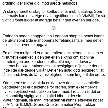
ordning, der sikrer dig imod uægte netshops.
Vi slår generelt et slag for kortkøb eller mobilbetaling. Som
alternativ kan du vælge et afdragstilbud som fx ViaBill, for så
vidt du foretrækker at afdrage betalingen over en periode.
Forinden nogen shopper i en Legnoart shop på nettet kunne
de utvivlsomt tyde e-shoppens forretningsaftale, men det er
tit en tidskrævende opgave.
En anden mulighed er at kontrollere om internet butikken er
tilsluttet e-mærket, siden det er en sikring om at online
forretningen anerkender de officielle regler, udover at
internet butikken rutinemæssigt besigtiges af jurister der er
inde i de gældende vilkår. Det er en rigtig god lejlighed til at
få bistand, hvis du får vanskeligheder som følge af din ordre.
Yderligere støtter vi at du er klar over de mest essentielle
vedtægter der er gældende for ordren, som eksempelvis
hvilken bytteret webbutikken kører med. I relation til det er
det samtidig vigtigt, at man altid bibeholder sin
kvitteringsmail, så man i fremtiden vil kunne eftervise købet
af MINI GHEMME Grand Crue Sommelier Proptrækker