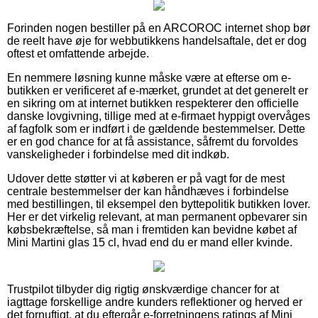
Forinden nogen bestiller på en ARCOROC internet shop bør
de reelt have øje for webbutikkens handelsaftale, det er dog
oftest et omfattende arbejde.
En nemmere løsning kunne måske være at efterse om e-
butikken er verificeret af e-mærket, grundet at det generelt er
en sikring om at internet butikken respekterer den officielle
danske lovgivning, tillige med at e-firmaet hyppigt overvåges
af fagfolk som er indført i de gældende bestemmelser. Dette
er en god chance for at få assistance, såfremt du forvoldes
vanskeligheder i forbindelse med dit indkøb.
Udover dette støtter vi at køberen er på vagt for de mest
centrale bestemmelser der kan håndhæves i forbindelse
med bestillingen, til eksempel den byttepolitik butikken lover.
Her er det virkelig relevant, at man permanent opbevarer sin
købsbekræftelse, så man i fremtiden kan bevidne købet af
Mini Martini glas 15 cl, hvad end du er mand eller kvinde.
Trustpilot tilbyder dig rigtig ønskværdige chancer for at
iagttage forskellige andre kunders reflektioner og herved er
det fornuftigt, at du eftergår e-forretningens ratings af Mini