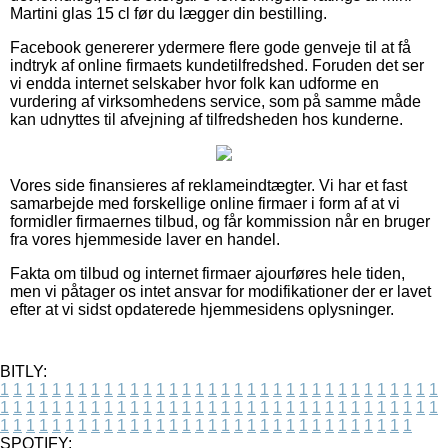
Martini glas 15 cl før du lægger din bestilling.
Facebook genererer ydermere flere gode genveje til at få
indtryk af online firmaets kundetilfredshed. Foruden det ser
vi endda internet selskaber hvor folk kan udforme en
vurdering af virksomhedens service, som på samme måde
kan udnyttes til afvejning af tilfredsheden hos kunderne.
Vores side finansieres af reklameindtægter. Vi har et fast
samarbejde med forskellige online firmaer i form af at vi
formidler firmaernes tilbud, og får kommission når en bruger
fra vores hjemmeside laver en handel.
Fakta om tilbud og internet firmaer ajourføres hele tiden,
men vi påtager os intet ansvar for modifikationer der er lavet
efter at vi sidst opdaterede hjemmesidens oplysninger.
BITLY:
1
1
1
1
1
1
1
1
1
1
1
1
1
1
1
1
1
1
1
1
1
1
1
1
1
1
1
1
1
1
1
1
1
1
1
1
1
1
1
1
1
1
1
1
1
1
1
1
1
1
1
1
1
1
1
1
1
1
1
1
1
1
1
1
1
1
1
1
1
1
1
1
1
1
1
1
1
1
1
1
1
1
1
1
1
1
1
1
1
1
1
1
1
1
1
1
1
1
1
1
SPOTIFY: