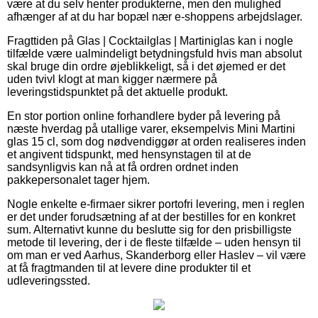
være at du selv henter produkterne, men den mulighed
afhænger af at du har bopæl nær e-shoppens arbejdslager.
Fragttiden på Glas | Cocktailglas | Martiniglas kan i nogle
tilfælde være ualmindeligt betydningsfuld hvis man absolut
skal bruge din ordre øjeblikkeligt, så i det øjemed er det
uden tvivl klogt at man kigger nærmere på
leveringstidspunktet på det aktuelle produkt.
En stor portion online forhandlere byder på levering på
næste hverdag på utallige varer, eksempelvis Mini Martini
glas 15 cl, som dog nødvendiggør at orden realiseres inden
et angivent tidspunkt, med hensynstagen til at de
sandsynligvis kan nå at få ordren ordnet inden
pakkepersonalet tager hjem.
Nogle enkelte e-firmaer sikrer portofri levering, men i reglen
er det under forudsætning af at der bestilles for en konkret
sum. Alternativt kunne du beslutte sig for den prisbilligste
metode til levering, der i de fleste tilfælde – uden hensyn til
om man er ved Aarhus, Skanderborg eller Haslev – vil være
at få fragtmanden til at levere dine produkter til et
udleveringssted.