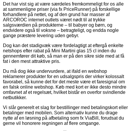
Det har vist sig at være særdeles fremkommeligt for os alle
at sammenligne priser (via fx PriceRunner) på forskellige
forhandlere på nettet, og af den grund har masser af
ARCOROC internet outlets været nødt til at trykke
salgsværdien på produkterne – til babyer og børn, og
endvidere også til voksne – betragteligt, og endda nogle
gange præstere levering uden gebyr.
Dog kan det stadigvæk være fordelagtigt at eftergå enkelte
netshops efter rabat på Mini Martini glas 15 cl inden du
gennemfører dit køb, så man er på den sikre side med at få
fat i den mest attraktive pris.
Du må dog ikke undervurdere, at ifald en webshop
reklamerer produkter for en udsalgspris der virker kolossalt
favorabel, så kunne det for det meste være et faresignal om
en falsk online webshop. Køb med kort er ikke desto mindre
omfavnet af et regelsæt, hvilket bistår en overfor svindlende
netbutikker.
Vi slår generelt et slag for bestillinger med betalingskort eller
betalinger med mobilen. Som alternativ kunne du drage
nytte af en løsning på afbetaling som fx ViaBill, forudsat du
gerne vil honorere regningen af flere omgange.