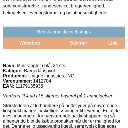
sortimentstørrelse, kundeservice, brugervenlighed,
betingelser, leveringsformer og betalingsmuligheder.
Bedst anmeldte webshops
Webshop
Stjerner
Link
Navn:
Mini rangler i blå, 24 stk.
Kategori:
Barnedåbspynt
Producent:
Unique Industries, INC.
Varenummer:
1412704
EAN:
11179135936
Vurderet til
4
ud af 5 stjerner baseret på
1
anmeldelser
Størstedelen af forhandlere på nettet yder på nuværende
tidspunkt mange forskellige løsninger til levering. En af de
mest moderne er for nærværende pakkeshoppen, og så
afhenter du blot de købte produkter når der er mulighed for
det. Denne er jo usædvanlig ligetil, samt typisk ligeledes