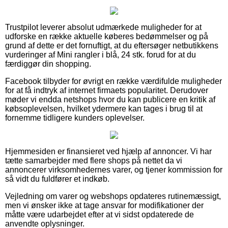
Trustpilot leverer absolut udmærkede muligheder for at
udforske en række aktuelle køberes bedømmelser og på
grund af dette er det fornuftigt, at du eftersøger netbutikkens
vurderinger af Mini rangler i blå, 24 stk. forud for at du
færdiggør din shopping.
Facebook tilbyder for øvrigt en række værdifulde muligheder
for at få indtryk af internet firmaets popularitet. Derudover
møder vi endda netshops hvor du kan publicere en kritik af
købsoplevelsen, hvilket ydermere kan tages i brug til at
fornemme tidligere kunders oplevelser.
Hjemmesiden er finansieret ved hjælp af annoncer. Vi har
tætte samarbejder med flere shops på nettet da vi
annoncerer virksomhedernes varer, og tjener kommission for
så vidt du fuldfører et indkøb.
Vejledning om varer og webshops opdateres rutinemæssigt,
men vi ønsker ikke at tage ansvar for modifikationer der
måtte være udarbejdet efter at vi sidst opdaterede de
anvendte oplysninger.