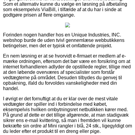
Som et alternativ kunne du vælge en løsning på afbetaling
som eksempelvis ViaBill, i tilfælde af at du har i sinde at
godtgøre prisen af flere omgange.
Forinden nogen handler hos en Unique Industries, INC.
webshop burde de uden tvivl gennemlæse webbutikkens
betingelser, men det er typisk et omfattende projekt.
En nem løsning er at se hvorvidt e-firmaet er medlem af e-
mærke ordningen, eftersom det bør være en forsikring om at
internet forhandleren adlyder de opstillede regler, tillige med
at den løbende overværes af specialister som forstår
vedtægterne på området. Desuden tilbydes du genvej til
opbakning, ifald du forvoldes vanskeligheder med din
handel.
I øvrigt er det fornuftigt at du er klar over de mest vitale
vedtægter der spiller ind i forbindelse med købet,
eksempelvis hvilken ombytningsret netbutikken kører med.
På grund af dette er det tillige afgørende, at man stadigvæk
sikrer ens e-mail kvittering, så man i fremtiden vil kunne
bekræfte sin ordre af Mini rangler i blå, 24 stk., ligegyldigt om
du leder efter et produkt til en dreng eller pige.