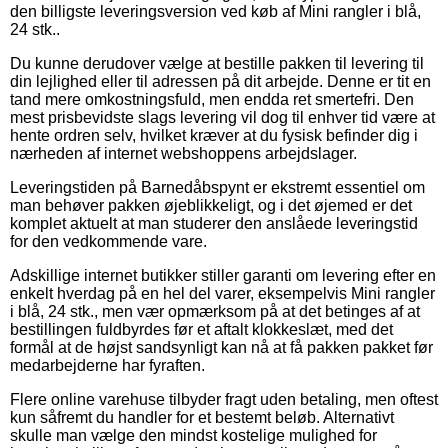
den billigste leveringsversion ved køb af Mini rangler i blå,
24 stk..
Du kunne derudover vælge at bestille pakken til levering til
din lejlighed eller til adressen på dit arbejde. Denne er tit en
tand mere omkostningsfuld, men endda ret smertefri. Den
mest prisbevidste slags levering vil dog til enhver tid være at
hente ordren selv, hvilket kræver at du fysisk befinder dig i
nærheden af internet webshoppens arbejdslager.
Leveringstiden på Barnedåbspynt er ekstremt essentiel om
man behøver pakken øjeblikkeligt, og i det øjemed er det
komplet aktuelt at man studerer den anslåede leveringstid
for den vedkommende vare.
Adskillige internet butikker stiller garanti om levering efter en
enkelt hverdag på en hel del varer, eksempelvis Mini rangler
i blå, 24 stk., men vær opmærksom på at det betinges af at
bestillingen fuldbyrdes før et aftalt klokkeslæt, med det
formål at de højst sandsynligt kan nå at få pakken pakket før
medarbejderne har fyraften.
Flere online varehuse tilbyder fragt uden betaling, men oftest
kun såfremt du handler for et bestemt beløb. Alternativt
skulle man vælge den mindst kostelige mulighed for