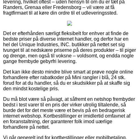
levering, hvilket oftest – uden hensyn til om du er tæt på
Randers, Grenaa eller Fredensborg – vil være at få
fragtfirmaet til at køre din ordre til et udleveringssted.
Det er efterhånden særligt fleksibelt for enhver at finde de
bedste priser på diverse internet handler, og derfor har en
hel del Unique Industries, INC. butikker på nettet set sig
tvunget til at nedskære priserne på deres produkter – til piger
og drenge, men også til voksne – voldsomt, og endda nogle
gange frembyde gebyrfri levering.
Det kan ikke desto mindre blive smart at prøve nogle online
forhandlere efter rabatkoder på Mini rangler i blå, 24 stk.
forud for at du handler, så du er skudsikker på at skaffe sig
den mindst kostelige pris.
Du må blot være så påvagt, at såfremt en netshop frembyder
bedst i test varer til en pris der virker utrolig tiltalende, så
burde det for det meste være et bevis på en bedragerisk
internet webshop. Kortbestillinger er imidlertid omfavnet af
en foranstaltning, der garanterer folk imod uærlige
forhandlere på nettet.
Vi går generelt ind for kortbestillinger eller mobilbetaling.