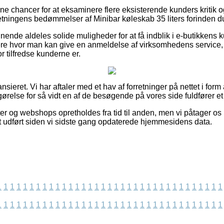
d fine chancer for at eksaminere flere eksisterende kunders krit
rretningens bedømmelser af Minibar køleskab 35 liters forinden d
nende aldeles solide muligheder for at få indblik i e-butikkens
ere hvor man kan give en anmeldelse af virksomhedens service
r tilfredse kunderne er.
sieret. Vi har aftaler med et hav af forretninger på nettet i form 
gørelse for så vidt en af de besøgende på vores side fuldfører et
r og webshops opretholdes fra tid til anden, men vi påtager os i
et udført siden vi sidste gang opdaterede hjemmesidens data.
1
1
1
1
1
1
1
1
1
1
1
1
1
1
1
1
1
1
1
1
1
1
1
1
1
1
1
1
1
1
1
1
1
1
1
1
1
1
1
1
1
1
1
1
1
1
1
1
1
1
1
1
1
1
1
1
1
1
1
1
1
1
1
1
1
1
1
1
1
1