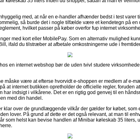
ar køleskab 35 liters inden du shopper, sådan at man er velinfor
yggelig med, at når en e-handler afhænder bedst i test varer ti
melig, så burde det i nogle tilfælde være et kendetegn på en u
t reglement, hvilket passer på køber overfor fup internet virksomh
alinger med kort eller MobilePay. Som en alternativ mulighed ku
ill, ifald du tilstræber at afbetale omkostningerne ude i fremtide
os en internet webshop bør de uden tvivl studere virksomhedens 
 måske være at efterse hvorvidt e-shoppen er medlem af e-mær
 på at internet butikken opretholder de officielle regler, foruden
m har indsigt i vilkårene. Det er en rigtig god genvej til en hånds
sen med din handel.
 er klar over de grundlæggende vilkår der gælder for købet, som
den lover. På grund af dette er det også relevant, at man til enhv
når som helst kan bevise handlen af Minibar køleskab 35 liters
herre.