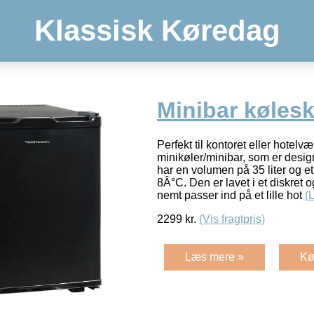
Klassisk Køredag
Minibar kølesk
Perfekt til kontoret eller hotelv
minikøler/minibar, som er design
har en volumen på 35 liter og 
8Â°C. Den er lavet i et diskret o
nemt passer ind på et lille hot
(
2299
kr.
(Vis fragtpris)
Læs mere »
Kø