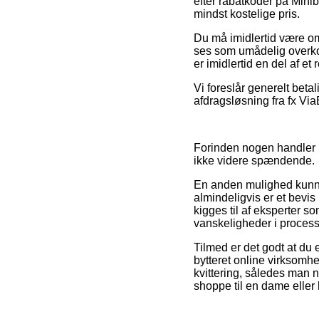
efter rabatkoder på Minib
mindst kostelige pris.
Du må imidlertid være omh
ses som umådelig overkom
er imidlertid en del af e
Vi foreslår generelt bet
afdragsløsning fra fx ViaB
Forinden nogen handler h
ikke videre spændende.
En anden mulighed kunne
almindeligvis er et bevis
kigges til af eksperter so
vanskeligheder i proces
Tilmed er det godt at du
bytteret online virksomhe
kvittering, således man 
shoppe til en dame eller 