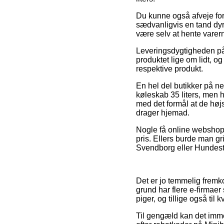
Du kunne også afveje for o
sædvanligvis en tand dyr
være selv at hente vare
Leveringsdygtigheden på 
produktet lige om lidt, 
respektive produkt.
En hel del butikker på ne
køleskab 35 liters, men h
med det formål at de højs
drager hjemad.
Nogle få online webshops
pris. Ellers burde man g
Svendborg eller Hundested 
Det er jo temmelig fremk
grund har flere e-firmaer
piger, og tillige også til
Til gengæld kan det imme