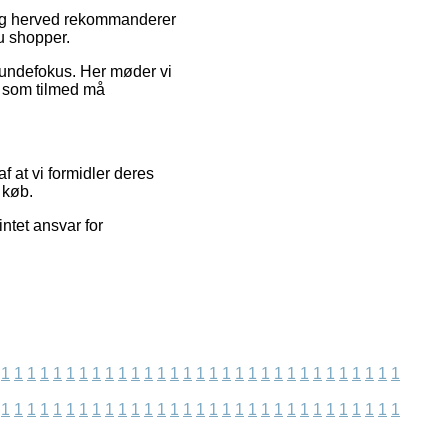
ik og herved rekommanderer
u shopper.
 kundefokus. Her møder vi
, som tilmed må
af at vi formidler deres
 køb.
ntet ansvar for
1
1
1
1
1
1
1
1
1
1
1
1
1
1
1
1
1
1
1
1
1
1
1
1
1
1
1
1
1
1
1
1
1
1
1
1
1
1
1
1
1
1
1
1
1
1
1
1
1
1
1
1
1
1
1
1
1
1
1
1
1
1