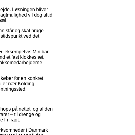
arbejde. Løsningen bliver
agtmulighed vil dog altid
pæl.
an står og skal bruge
gstidspunkt ved det
rer, eksempelvis Minibar
d et fast klokkeslæt,
t pakkemedarbejderne
køber for en konkret
u er nær Kolding,
hentningssted.
hops på nettet, og af den
arer – til drenge og
fri fragt.
virksomheder i Danmark