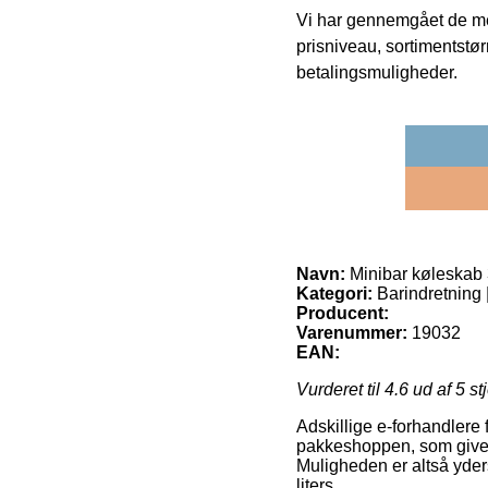
Vi har gennemgået de mes
prisniveau, sortimentstø
betalingsmuligheder.
Navn:
Minibar køleskab 3
Kategori:
Barindretning 
Producent:
Varenummer:
19032
EAN:
Vurderet til
4.6
ud af 5 st
Adskillige e-forhandlere f
pakkeshoppen, som giver di
Muligheden er altså yder
liters.