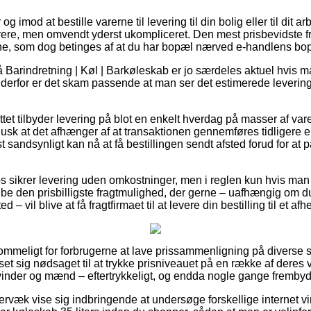
g imod at bestille varerne til levering til din bolig eller til dit 
ere, men omvendt yderst ukompliceret. Den mest prisbevidste fr
rne, som dog betinges af at du har bopæl nærved e-handlens bo
Barindretning | Køl | Barkøleskab er jo særdeles aktuel hvis m
og derfor er det skam passende at man ser det estimerede leverin
ttet tilbyder levering på blot en enkelt hverdag på masser af va
usk at det afhænger af at transaktionen gennemføres tidligere en
t sandsynligt kan nå at få bestillingen sendt afsted forud for a
 sikrer levering uden omkostninger, men i reglen kun hvis man 
ribe den prisbilligste fragtmulighed, der gerne – uafhængig om d
– vil blive at få fragtfirmaet til at levere din bestilling til et af
ommeligt for forbrugerne at lave prissammenligning på diverse s
 set sig nødsaget til at trykke prisniveauet på en række af deres v
 kvinder og mænd – eftertrykkeligt, og endda nogle gange frembyde 
rvæk vise sig indbringende at undersøge forskellige internet 