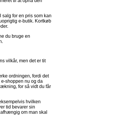
meret til at opnå den
l salg for en pris som kan
oprigtig e-butik. Kortkøb
eder.
nne du bruge en
n.
vilkår, men det er tit
ke ordningen, fordi det
 at e-shoppen nu og da
rækning, for så vidt du får
 eksempelvis hvilken
er tid bevarer sin
, uafhængig om man skal