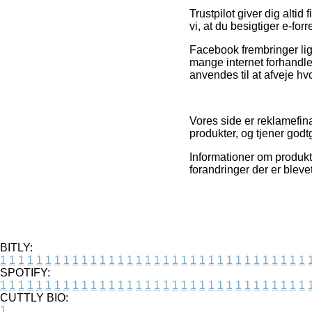
Trustpilot giver dig alti
vi, at du besigtiger e-fo
Facebook frembringer lig
mange internet forhandl
anvendes til at afveje hvo
Vores side er reklamefinan
produkter, og tjener godt
Informationer om produkte
forandringer der er blev
BITLY:
1
1
1
1
1
1
1
1
1
1
1
1
1
1
1
1
1
1
1
1
1
1
1
1
1
1
1
1
1
1
1
1
1
1
SPOTIFY:
1
1
1
1
1
1
1
1
1
1
1
1
1
1
1
1
1
1
1
1
1
1
1
1
1
1
1
1
1
1
1
1
1
1
CUTTLY BIO:
1