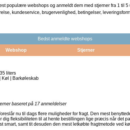
t populære webshops og anmeldt dem med stjerner fra 1 til 5 ud
rrelse, kundeservice, brugervenlighed, betingelser, leveringsfor
Bedst anmeldte webshops
Webshop
Stjerner
5 liters
| Køl | Barkøleskab
jerner baseret på
17
anmeldelser
oreslår nu til dags flere muligheder for fragt. Den mest benyttede
g fleksibiliteten til at hente bestillingen lige præcis når det pa
st smart, samt tit desuden den mest letkøbte fragtmetode ved k