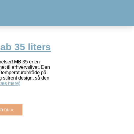
ab 35 liters
ærelser! MB 35 er en
et til erhvervslivet. Den
et temperaturområde på
g stilrent design, så den
Læs mere)
b nu »