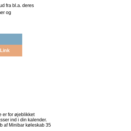
 fra bl.a. deres
mer og
Link
 er for øjeblikket
sser ind i din kalender.
øb af Minibar køleskab 35