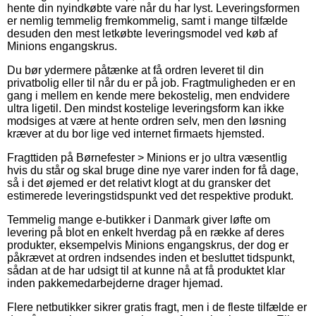
hente din nyindkøbte vare når du har lyst. Leveringsformen
er nemlig temmelig fremkommelig, samt i mange tilfælde
desuden den mest letkøbte leveringsmodel ved køb af
Minions engangskrus.
Du bør ydermere påtænke at få ordren leveret til din
privatbolig eller til når du er på job. Fragtmuligheden er en
gang i mellem en kende mere bekostelig, men endvidere
ultra ligetil. Den mindst kostelige leveringsform kan ikke
modsiges at være at hente ordren selv, men den løsning
kræver at du bor lige ved internet firmaets hjemsted.
Fragttiden på Børnefester > Minions er jo ultra væsentlig
hvis du står og skal bruge dine nye varer inden for få dage,
så i det øjemed er det relativt klogt at du gransker det
estimerede leveringstidspunkt ved det respektive produkt.
Temmelig mange e-butikker i Danmark giver løfte om
levering på blot en enkelt hverdag på en række af deres
produkter, eksempelvis Minions engangskrus, der dog er
påkrævet at ordren indsendes inden et besluttet tidspunkt,
sådan at de har udsigt til at kunne nå at få produktet klar
inden pakkemedarbejderne drager hjemad.
Flere netbutikker sikrer gratis fragt, men i de fleste tilfælde er