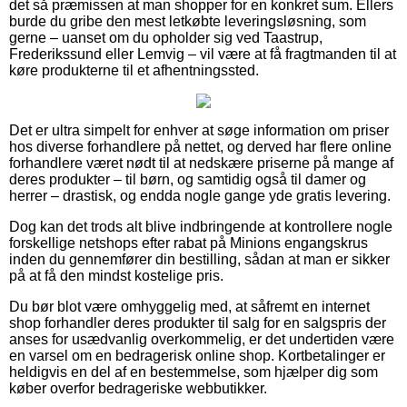
det så præmissen at man shopper for en konkret sum. Ellers
burde du gribe den mest letkøbte leveringsløsning, som
gerne – uanset om du opholder sig ved Taastrup,
Frederikssund eller Lemvig – vil være at få fragtmanden til at
køre produkterne til et afhentningssted.
Det er ultra simpelt for enhver at søge information om priser
hos diverse forhandlere på nettet, og derved har flere online
forhandlere været nødt til at nedskære priserne på mange af
deres produkter – til børn, og samtidig også til damer og
herrer – drastisk, og endda nogle gange yde gratis levering.
Dog kan det trods alt blive indbringende at kontrollere nogle
forskellige netshops efter rabat på Minions engangskrus
inden du gennemfører din bestilling, sådan at man er sikker
på at få den mindst kostelige pris.
Du bør blot være omhyggelig med, at såfremt en internet
shop forhandler deres produkter til salg for en salgspris der
anses for usædvanlig overkommelig, er det undertiden være
en varsel om en bedragerisk online shop. Kortbetalinger er
heldigvis en del af en bestemmelse, som hjælper dig som
køber overfor bedrageriske webbutikker.