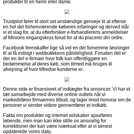
produkter til en herre eller dame.
Trustpilot fører til stort set anstændige genveje til at efterse
en hel del forhenværende køberes erfaringer og derved slår
vi et slag for, at du efterforsker e-forhandlerens anmeldelser
af Minions engangskrus forud for at du placerer din ordre.
Facebook fremskaffer lige så vel en del fornemme løsninger
til at få indsigt i webbutikkens pålidelighed. Foruden det er
der en del e-firmaer hvor folk kan offentliggøre en
bedømmelse af deres køb, som tilmed må bruges til
afvejning af hvor tilfredse kunderne er.
Denne side er finansieret af indtægter fra annoncer. Vi har et
tæt samarbejde med diverse online outlets når vi
markedsfører firmaernes tilbud, og tager imod honorar om de
personer vi sender videre gennemfører et indkøb.
Fakta om produkter og internet selskaber ajourføres
løbende, men man kan ikke stille os ansvarlig for
korrektioner der kan være iværksat efter at vi senest
opdaterede vores data.