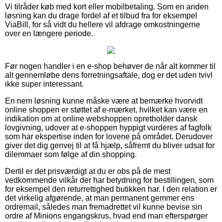
Vi tilråder køb med kort eller mobilbetaling. Som en anden
løsning kan du drage fordel af et tilbud fra for eksempel
ViaBill, for så vidt du hellere vil afdrage omkostningerne
over en længere periode.
Før nogen handler i en e-shop behøver de når alt kommer til
alt gennemløbe dens forretningsaftale, dog er det uden tvivl
ikke super interessant.
En nem løsning kunne måske være at bemærke hvorvidt
online shoppen er støttet af e-mærket, hvilket kan være en
indikation om at online webshoppen opretholder dansk
lovgivning, udover at e-shoppen hyppigt vurderes af fagfolk
som har ekspertise inden for lovene på området. Derudover
giver det dig genvej til at få hjælp, såfremt du bliver udsat for
dilemmaer som følge af din shopping.
Dertil er det prisværdigt at du er obs på de mest
vedkommende vilkår der har betydning for bestillingen, som
for eksempel den returrettighed butikken har. I den relation er
det virkelig afgørende, at man permanent gemmer ens
ordremail, således man fremadrettet vil kunne bevise sin
ordre af Minions engangskrus, hvad end man efterspørger