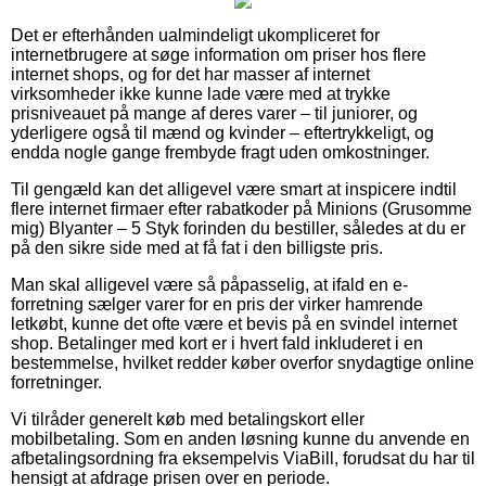
Det er efterhånden ualmindeligt ukompliceret for
internetbrugere at søge information om priser hos flere
internet shops, og for det har masser af internet
virksomheder ikke kunne lade være med at trykke
prisniveauet på mange af deres varer – til juniorer, og
yderligere også til mænd og kvinder – eftertrykkeligt, og
endda nogle gange frembyde fragt uden omkostninger.
Til gengæld kan det alligevel være smart at inspicere indtil
flere internet firmaer efter rabatkoder på Minions (Grusomme
mig) Blyanter – 5 Styk forinden du bestiller, således at du er
på den sikre side med at få fat i den billigste pris.
Man skal alligevel være så påpasselig, at ifald en e-
forretning sælger varer for en pris der virker hamrende
letkøbt, kunne det ofte være et bevis på en svindel internet
shop. Betalinger med kort er i hvert fald inkluderet i en
bestemmelse, hvilket redder køber overfor snydagtige online
forretninger.
Vi tilråder generelt køb med betalingskort eller
mobilbetaling. Som en anden løsning kunne du anvende en
afbetalingsordning fra eksempelvis ViaBill, forudsat du har til
hensigt at afdrage prisen over en periode.