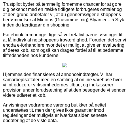
Trustpilot byder på temmelig fornemme chancer for at gøre
dig bekendt med en række tidligere forbrugeres omtaler og
af den grund anbefaler vi, at du gennemsøger e-shoppens
bedømmelser af Minions (Grusomme mig) Blyanter – 5 Styk
inden du færdiggør din shopping.
Facebook frembringer lige så vel relativt pæne løsninger til
at få indtryk af netshoppens troværdighed. Foruden det ser vi
endda e-forhandlere hvor det er muligt at give en evaluering
af deres køb, som også kan drages fordel af til at bedømme
tilfredsheden hos kunderne.
Hjemmesiden finansieres af annonceindtægter. Vi har
samarbejdsaftaler med en samling af online varehuse hvor
vi introducerer virksomhedernes tilbud, og indkasserer
provision under forudsætning af at den besøgende vi sender
videre udfører et køb.
Anvisninger vedrørende varer og butikker på nettet
understøttes tit, men der gives ikke garantier imod
reguleringer der muligvis er iværksat siden seneste
opdatering af de viste data.