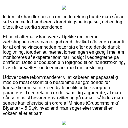
Inden folk handler hos en online forretning burde man sådan
set skimme forhandlerens forretningsbetingelser, det er dog
oftest ikke særlig spændende.
Et nemt alternativ kan være at tjekke om internet
webshoppen er e-mærke godkendt, hvilket ofte er en garanti
for at online virksomheden retter sig efter gældende dansk
lovgivning, foruden at internet forretningen en gang i mellem
monitoreres af eksperter som har indsigt i vedtægterne på
området. Dette er desuden din lejlighed til en håndsrækning,
hvis du udsættes for dilemmaer med din bestilling.
Udover dette rekommanderer vi at køberen er påpasselig
med de mest essentielle bestemmelser gældende for
transaktionen, som fx den byttepolitik online shoppen
garanterer. I den relation er det samtidig afgørende, at man
når som helst bevarer ens kvittering på e-mail, således man
senere kan eftervise sin ordre af Minions (Grusomme mig)
Blyanter – 5 Styk, hvad end man søger efter varer til en
voksen eller et barn.