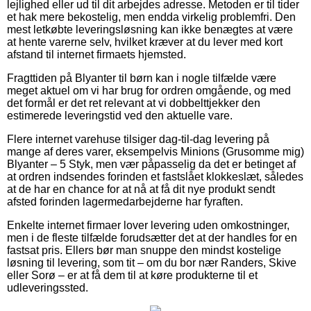
lejlighed eller ud til dit arbejdes adresse. Metoden er til tider
et hak mere bekostelig, men endda virkelig problemfri. Den
mest letkøbte leveringsløsning kan ikke benægtes at være
at hente varerne selv, hvilket kræver at du lever med kort
afstand til internet firmaets hjemsted.
Fragttiden på Blyanter til børn kan i nogle tilfælde være
meget aktuel om vi har brug for ordren omgående, og med
det formål er det ret relevant at vi dobbelttjekker den
estimerede leveringstid ved den aktuelle vare.
Flere internet varehuse tilsiger dag-til-dag levering på
mange af deres varer, eksempelvis Minions (Grusomme mig)
Blyanter – 5 Styk, men vær påpasselig da det er betinget af
at ordren indsendes forinden et fastslået klokkeslæt, således
at de har en chance for at nå at få dit nye produkt sendt
afsted forinden lagermedarbejderne har fyraften.
Enkelte internet firmaer lover levering uden omkostninger,
men i de fleste tilfælde forudsætter det at der handles for en
fastsat pris. Ellers bør man snuppe den mindst kostelige
løsning til levering, som tit – om du bor nær Randers, Skive
eller Sorø – er at få dem til at køre produkterne til et
udleveringssted.