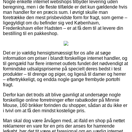
Nogle enkelte internet webshops tilbyder levering uden
beregning, men i de fleste tilfælde er det kun gældende hvis
man handler for en præcis sum. I øvrigt skulle man
foretrække den mest prisbevidste form for fragt, som gerne –
ligegyldigt om du befinder sig ved København,
Frederikshavn eller Hadsten – er at få dem til at levere din
bestilling til en pakkeshop.
Det er jo vældig hensigtsmæssigt for os alle at søge
information om priser i blandt forskellige internet handler, og
til gengæld har flere internet outlets fundet det nødvendigt at
formindske udsalgspriserne på specielt deres bedst i test
produkter – til drenge og piger, og ligeså til damer og herrer
– eftertrykkeligt, og endda nogle gange frembyde portofri
fragt.
Derfor kan det trods alt blive gavnligt at undersøge nogle
forskellige online forretninger efter rabatkoder på Minnie
Mouse, 160 brikker forinden du shopper, sådan at du ikke er
i tvivl om at få den mindst kostelige pris.
Man skal dog være årvågen med, at ifald en shop på nettet
reklamerer en vare for en pris der anses for hamrende
letkøbt, bør det tit være et faresignal om en uærlig internet