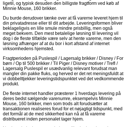
ligetil, og typisk desuden den billigste fragtform ved køb af
Minnie Mouse, 160 brikker.
Du burde derudover tænke over at få varerne leveret hjem til
din privatadresse eller til dit arbejde. Leveringsformen bliver
beklageligvis en lille smule mindre prisbillig, men også
meget bekvem. Den mest betalelige løsning til levering vil
dog i de fleste tilfælde være selv at hente varerne, men den
løsning afhænger af at du bor i kort afstand af internet
virksomhedens hjemsted.
Fragtperioden på Puslespil / Lagersalg brikker / Disney / For
børn / Op til 500 brikker / Til Piger / Disney motiver / Trefl /
Lagersalg Puslespil er usædvanlig relevant forudsat man
mangler din pakke fluks, og herved er det ret meningsfuldt at
vi dobbelttjekker leveringstidspunktet ved det vedkommende
produkt.
De fleste internet handler præsterer 1 hverdags levering på
deres bedst sælgende varenumre, eksempelvis Minnie
Mouse, 160 brikker, men som trods alt forudsætter at
transaktionen realiseres forud for et nøjagtigt tidspunkt, med
det formål at de med sikkerhed kan nå at få varerne
distribueret inden personalet tager hjem.