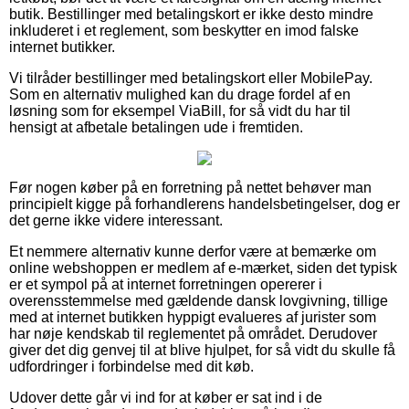
butik. Bestillinger med betalingskort er ikke desto mindre
inkluderet i et reglement, som beskytter en imod falske
internet butikker.
Vi tilråder bestillinger med betalingskort eller MobilePay.
Som en alternativ mulighed kan du drage fordel af en
løsning som for eksempel ViaBill, for så vidt du har til
hensigt at afbetale betalingen ude i fremtiden.
Før nogen køber på en forretning på nettet behøver man
principielt kigge på forhandlerens handelsbetingelser, dog er
det gerne ikke videre interessant.
Et nemmere alternativ kunne derfor være at bemærke om
online webshoppen er medlem af e-mærket, siden det typisk
er et sympol på at internet forretningen opererer i
overensstemmelse med gældende dansk lovgivning, tillige
med at internet butikken hyppigt evalueres af jurister som
har nøje kendskab til reglementet på området. Derudover
giver det dig genvej til at blive hjulpet, for så vidt du skulle få
udfordringer i forbindelse med dit køb.
Udover dette går vi ind for at køber er sat ind i de