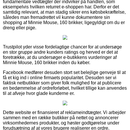
fundamentale vedtægter der indvirker på handlen, som
eksempelvis hvilken returret e-shoppen har. Derfor er det
samtidig relevant, at man stadig sikrer ens købsbekræftelse,
således man fremadrettet vil kunne dokumentere sin
shopping af Minnie Mouse, 160 brikker, ligegyldigt om du er
dreng eller pige.
Trustpilot yder visse fordelagtige chancer for at undersøge
en stor gruppe andre kunders ratings og herved er det at
foretrække, at du undersøger e-butikkens vurderinger af
Minnie Mouse, 160 brikker inden du køber.
Facebook medfører desuden stort set belejlige genveje til at
få et kig ind i online firmaets popularitet. Desuden ser vi
faktisk netbutikker som giver folk mulighed for at publicere
en bedømmelse af ordreforløbet, hvilket tillige kan anvendes
til at afveje hvor glade kunderne er.
Dette website er finansieret af reklameindtægter. Vi arbejder
sammen med en række butikker på nettet og annoncerer
virksomhedernes produkter, og høster godtgørelse under
forudsætning af at vores brugere realiserer en ordre.