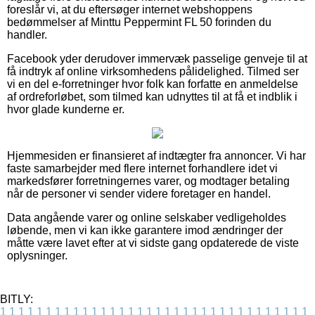
foreslår vi, at du eftersøger internet webshoppens
bedømmelser af Minttu Peppermint FL 50 forinden du
handler.
Facebook yder derudover immervæk passelige genveje til at
få indtryk af online virksomhedens pålidelighed. Tilmed ser
vi en del e-forretninger hvor folk kan forfatte en anmeldelse
af ordreforløbet, som tilmed kan udnyttes til at få et indblik i
hvor glade kunderne er.
Hjemmesiden er finansieret af indtægter fra annoncer. Vi har
faste samarbejder med flere internet forhandlere idet vi
markedsfører forretningernes varer, og modtager betaling
når de personer vi sender videre foretager en handel.
Data angående varer og online selskaber vedligeholdes
løbende, men vi kan ikke garantere imod ændringer der
måtte være lavet efter at vi sidste gang opdaterede de viste
oplysninger.
BITLY:
1
1
1
1
1
1
1
1
1
1
1
1
1
1
1
1
1
1
1
1
1
1
1
1
1
1
1
1
1
1
1
1
1
1