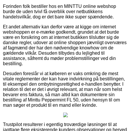
Forinden folk bestiller hos en MINTTU online webshop
burde de uden tvivl få overblik over netbutikkens
handelsvilkår, dog er det bare ikke super spændende.
Et andet alternativ kan derfor være at kigge om internet
webshoppen er e-mærke godkendt, grundet at det burde
være en forsikring om at internet butikken tilslutter sig de
danske regler, udover at online shoppen jævnligt overværes
af fagmænd der har den nødvendige knowhow om de
gældende vilkår. Desuden tilbydes du lejlighed til
assistance, såfremt du møder problemstillinger ved din
bestilling.
Desuden foreslår vi at køberen er vaks omkring de mest
vitale reglementer der kan have indvirkning på bestillingen,
til eksempel den ombytningsrettighed e-handlen benytter. I
relation til det er det i øvrigt relevant, at man når som helst
bevarer ens faktura, så man altid kan dokumentere sin
bestilling af Minttu Peppermint FL 50, uden hensyn til om
man søger et produkt til en mand eller kvinde.
Trustpilot resulterer i egentlig troværdige løsninger til at
iagttage flere eksisterende kunders observationer og herved