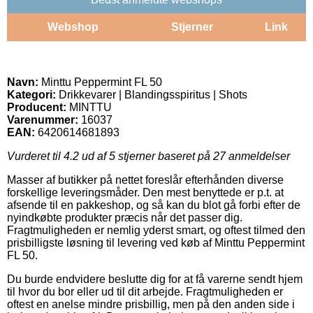
Webshop
Stjerner
Link
Navn:
Minttu Peppermint FL 50
Kategori:
Drikkevarer | Blandingsspiritus | Shots
Producent:
MINTTU
Varenummer:
16037
EAN:
6420614681893
Vurderet til
4.2
ud af 5 stjerner baseret på
27
anmeldelser
Masser af butikker på nettet foreslår efterhånden diverse
forskellige leveringsmåder. Den mest benyttede er p.t. at
afsende til en pakkeshop, og så kan du blot gå forbi efter de
nyindkøbte produkter præcis når det passer dig.
Fragtmuligheden er nemlig yderst smart, og oftest tilmed den
prisbilligste løsning til levering ved køb af Minttu Peppermint
FL 50.
Du burde endvidere beslutte dig for at få varerne sendt hjem
til hvor du bor eller ud til dit arbejde. Fragtmuligheden er
oftest en anelse mindre prisbillig, men på den anden side i