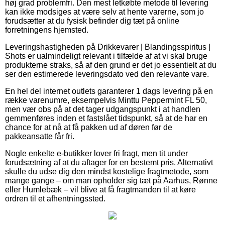
høj grad problemfri. Den mest letkøbte metode til levering
kan ikke modsiges at være selv at hente varerne, som jo
forudsætter at du fysisk befinder dig tæt på online
forretningens hjemsted.
Leveringshastigheden på Drikkevarer | Blandingsspiritus |
Shots er ualmindeligt relevant i tilfælde af at vi skal bruge
produkterne straks, så af den grund er det jo essentielt at du
ser den estimerede leveringsdato ved den relevante vare.
En hel del internet outlets garanterer 1 dags levering på en
række varenumre, eksempelvis Minttu Peppermint FL 50,
men vær obs på at det tager udgangspunkt i at handlen
gemmenføres inden et fastslået tidspunkt, så at de har en
chance for at nå at få pakken ud af døren før de
pakkeansatte får fri.
Nogle enkelte e-butikker lover fri fragt, men tit under
forudsætning af at du aftager for en bestemt pris. Alternativt
skulle du udse dig den mindst kostelige fragtmetode, som
mange gange – om man opholder sig tæt på Aarhus, Rønne
eller Humlebæk – vil blive at få fragtmanden til at køre
ordren til et afhentningssted.