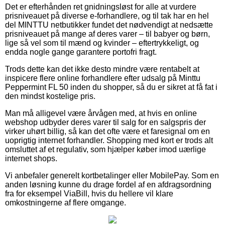
Det er efterhånden ret gnidningsløst for alle at vurdere
prisniveauet på diverse e-forhandlere, og til tak har en hel
del MINTTU netbutikker fundet det nødvendigt at nedsætte
prisniveauet på mange af deres varer – til babyer og børn,
lige så vel som til mænd og kvinder – eftertrykkeligt, og
endda nogle gange garantere portofri fragt.
Trods dette kan det ikke desto mindre være rentabelt at
inspicere flere online forhandlere efter udsalg på Minttu
Peppermint FL 50 inden du shopper, så du er sikret at få fat i
den mindst kostelige pris.
Man må alligevel være årvågen med, at hvis en online
webshop udbyder deres varer til salg for en salgspris der
virker uhørt billig, så kan det ofte være et faresignal om en
uoprigtig internet forhandler. Shopping med kort er trods alt
omsluttet af et regulativ, som hjælper køber imod uærlige
internet shops.
Vi anbefaler generelt kortbetalinger eller MobilePay. Som en
anden løsning kunne du drage fordel af en afdragsordning
fra for eksempel ViaBill, hvis du hellere vil klare
omkostningerne af flere omgange.