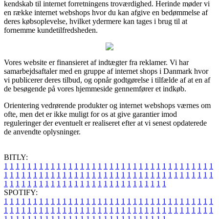
kendskab til internet forretningens troværdighed. Herinde møder vi
en række internet webshops hvor du kan afgive en bedømmelse af
deres købsoplevelse, hvilket ydermere kan tages i brug til at
fornemme kundetilfredsheden.
Vores website er finansieret af indtægter fra reklamer. Vi har
samarbejdsaftaler med en gruppe af internet shops i Danmark hvor
vi publicerer deres tilbud, og opnår godtgørelse i tilfælde af at en af
de besøgende på vores hjemmeside gennemfører et indkøb.
Orientering vedrørende produkter og internet webshops værnes om
ofte, men det er ikke muligt for os at give garantier imod
reguleringer der eventuelt er realiseret efter at vi senest opdaterede
de anvendte oplysninger.
BITLY:
1
1
1
1
1
1
1
1
1
1
1
1
1
1
1
1
1
1
1
1
1
1
1
1
1
1
1
1
1
1
1
1
1
1
1
1
1
1
1
1
1
1
1
1
1
1
1
1
1
1
1
1
1
1
1
1
1
1
1
1
1
1
1
1
1
1
1
1
1
1
1
1
1
1
1
1
1
1
1
1
1
1
1
1
1
1
1
1
1
1
1
1
1
1
1
1
1
1
1
1
SPOTIFY:
1
1
1
1
1
1
1
1
1
1
1
1
1
1
1
1
1
1
1
1
1
1
1
1
1
1
1
1
1
1
1
1
1
1
1
1
1
1
1
1
1
1
1
1
1
1
1
1
1
1
1
1
1
1
1
1
1
1
1
1
1
1
1
1
1
1
1
1
1
1
1
1
1
1
1
1
1
1
1
1
1
1
1
1
1
1
1
1
1
1
1
1
1
1
1
1
1
1
1
1