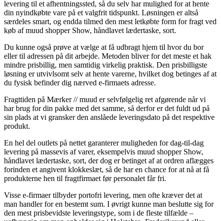
levering til et afhentningssted, så du selv har mulighed for at hente
din nyindkøbte vare på et valgfrit tidspunkt. Løsningen er altså
særdeles smart, og endda tilmed den mest letkøbte form for fragt ved
køb af muud shopper Show, håndlavet lædertaske, sort.
Du kunne også prøve at vælge at få udbragt hjem til hvor du bor
eller til adressen på dit arbejde. Metoden bliver for det meste et hak
mindre prisbillig, men samtidig virkelig praktisk. Den prisbilligste
løsning er utvivlsomt selv at hente varerne, hvilket dog betinges af at
du fysisk befinder dig nærved e-firmaets adresse.
Fragttiden på Mærker // muud er selvfølgelig ret afgørende når vi
har brug for din pakke med det samme, så derfor er det fuldt ud på
sin plads at vi gransker den anslåede leveringsdato på det respektive
produkt.
En hel del outlets på nettet garanterer muligheden for dag-til-dag
levering på massevis af varer, eksempelvis muud shopper Show,
håndlavet lædertaske, sort, der dog er betinget af at ordren aflægges
forinden et angivent klokkeslæt, så de har en chance for at nå at få
produkterne hen til fragtfirmaet før personalet får fri.
Visse e-firmaer tilbyder portofri levering, men ofte kræver det at
man handler for en bestemt sum. I øvrigt kunne man beslutte sig for
den mest prisbevidste leveringstype, som i de fleste tilfælde –