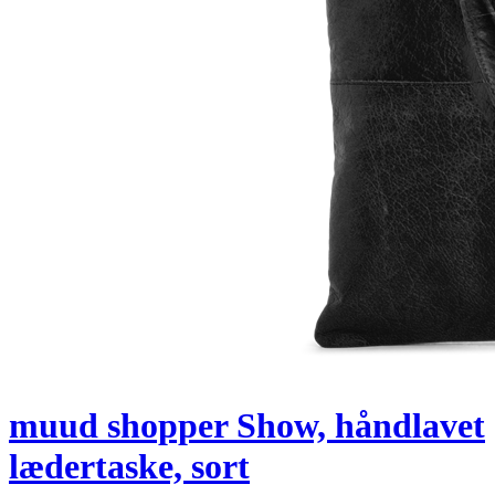
muud shopper Show, håndlavet
lædertaske, sort