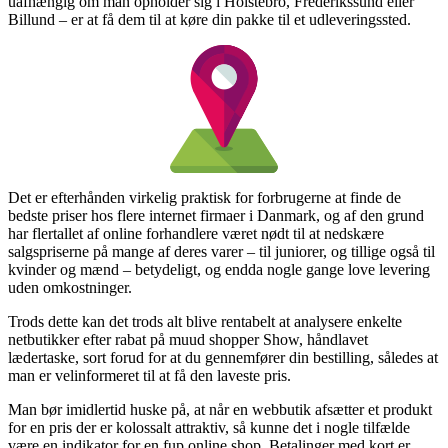
uafhængig om man opholder sig i Holstebro, Frederikssund eller
Billund – er at få dem til at køre din pakke til et udleveringssted.
Det er efterhånden virkelig praktisk for forbrugerne at finde de
bedste priser hos flere internet firmaer i Danmark, og af den grund
har flertallet af online forhandlere været nødt til at nedskære
salgspriserne på mange af deres varer – til juniorer, og tillige også til
kvinder og mænd – betydeligt, og endda nogle gange love levering
uden omkostninger.
Trods dette kan det trods alt blive rentabelt at analysere enkelte
netbutikker efter rabat på muud shopper Show, håndlavet
lædertaske, sort forud for at du gennemfører din bestilling, således at
man er velinformeret til at få den laveste pris.
Man bør imidlertid huske på, at når en webbutik afsætter et produkt
for en pris der er kolossalt attraktiv, så kunne det i nogle tilfælde
være en indikator for en fup online shop. Betalinger med kort er