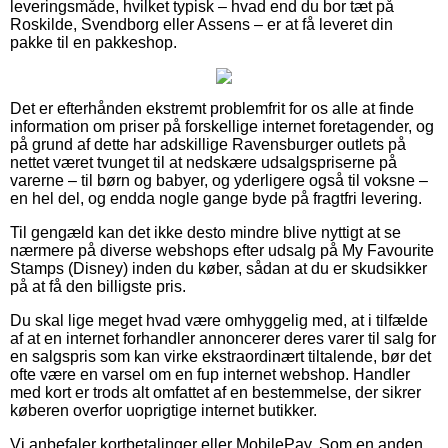
leveringsmåde, hvilket typisk – hvad end du bor tæt på
Roskilde, Svendborg eller Assens – er at få leveret din
pakke til en pakkeshop.
Det er efterhånden ekstremt problemfrit for os alle at finde
information om priser på forskellige internet foretagender, og
på grund af dette har adskillige Ravensburger outlets på
nettet været tvunget til at nedskære udsalgspriserne på
varerne – til børn og babyer, og yderligere også til voksne –
en hel del, og endda nogle gange byde på fragtfri levering.
Til gengæld kan det ikke desto mindre blive nyttigt at se
nærmere på diverse webshops efter udsalg på My Favourite
Stamps (Disney) inden du køber, sådan at du er skudsikker
på at få den billigste pris.
Du skal lige meget hvad være omhyggelig med, at i tilfælde
af at en internet forhandler annoncerer deres varer til salg for
en salgspris som kan virke ekstraordinært tiltalende, bør det
ofte være en varsel om en fup internet webshop. Handler
med kort er trods alt omfattet af en bestemmelse, der sikrer
køberen overfor uoprigtige internet butikker.
Vi anbefaler kortbetalinger eller MobilePay. Som en anden