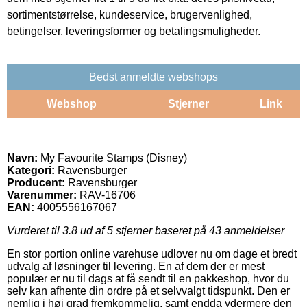
sortimentstørrelse, kundeservice, brugervenlighed,
betingelser, leveringsformer og betalingsmuligheder.
Bedst anmeldte webshops
Webshop
Stjerner
Link
Navn:
My Favourite Stamps (Disney)
Kategori:
Ravensburger
Producent:
Ravensburger
Varenummer:
RAV-16706
EAN:
4005556167067
Vurderet til
3.8
ud af 5 stjerner baseret på
43
anmeldelser
En stor portion online varehuse udlover nu om dage et bredt
udvalg af løsninger til levering. En af dem der er mest
populær er nu til dags at få sendt til en pakkeshop, hvor du
selv kan afhente din ordre på et selvvalgt tidspunkt. Den er
nemlig i høj grad fremkommelig, samt endda ydermere den