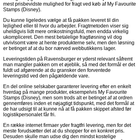
mest prisbevidste mulighed for fragt ved køb af My Favourite
Stamps (Disney).
Du kunne ligeledes vælge at få pakken leveret til din
lejlighed eller til hvor du arbejder. Fragtmetoden viser sig
uheldigvis lidt mere omkostningsfuld, men endda virkelig
ukompliceret. Den mest betalelige fragtløsning vil dog
utvivlsomt være at hente produkterne selv, men den løsning
er betinget af at du bor nærved webbutikkens lager.
Leveringstiden på Ravensburger er yderst relevant såfremt
man mangler pakken om et øjeblik, så med det formål er det
fuldt ud afgørende at du gransker den forventede
leveringstid ved den pågældende vare.
En del online selskaber garanterer levering efter en enkelt
hverdag på mange produkter, eksempelvis My Favourite
Stamps (Disney), men som trods alt er betinget af at ordren
gennemføres inden et nøjagtigt tidspunkt, med det formål at
de har udsigt til at kunne nå at få pakken skippet afsted før
logistikpersonalet får fri.
En række internet firmaer yder fragtfri levering, men for det
meste forudsætter det at du shopper for en konkret pris.
Desuden skulle man udse dig den mindst kostelige