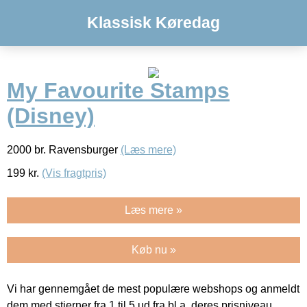
Klassisk Køredag
My Favourite Stamps
(Disney)
2000 br. Ravensburger
(Læs mere)
199
kr.
(Vis fragtpris)
Læs mere »
Køb nu »
Vi har gennemgået de mest populære webshops og anmeldt
dem med stjerner fra 1 til 5 ud fra bl.a. deres prisniveau,