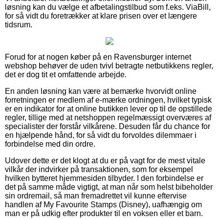
løsning kan du vælge et afbetalingstilbud som f.eks. ViaBill,
for så vidt du foretrækker at klare prisen over et længere
tidsrum.
Forud for at nogen køber på en Ravensburger internet
webshop behøver de uden tvivl betragte netbutikkens regler,
det er dog tit et omfattende arbejde.
En anden løsning kan være at bemærke hvorvidt online
forretningen er medlem af e-mærke ordningen, hvilket typisk
er en indikator for at online butikken lever op til de opstillede
regler, tillige med at netshoppen regelmæssigt overværes af
specialister der forstår vilkårene. Desuden får du chance for
en hjælpende hånd, for så vidt du forvoldes dilemmaer i
forbindelse med din ordre.
Udover dette er det klogt at du er på vagt for de mest vitale
vilkår der indvirker på transaktionen, som for eksempel
hvilken bytteret hjemmesiden tilbyder. I den forbindelse er
det på samme måde vigtigt, at man når som helst bibeholder
sin ordremail, så man fremadrettet vil kunne eftervise
handlen af My Favourite Stamps (Disney), uafhængig om
man er på udkig efter produkter til en voksen eller et barn.