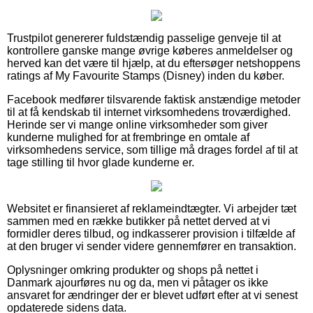
Trustpilot genererer fuldstændig passelige genveje til at
kontrollere ganske mange øvrige køberes anmeldelser og
herved kan det være til hjælp, at du eftersøger netshoppens
ratings af My Favourite Stamps (Disney) inden du køber.
Facebook medfører tilsvarende faktisk anstændige metoder
til at få kendskab til internet virksomhedens troværdighed.
Herinde ser vi mange online virksomheder som giver
kunderne mulighed for at frembringe en omtale af
virksomhedens service, som tillige må drages fordel af til at
tage stilling til hvor glade kunderne er.
Websitet er finansieret af reklameindtægter. Vi arbejder tæt
sammen med en række butikker på nettet derved at vi
formidler deres tilbud, og indkasserer provision i tilfælde af
at den bruger vi sender videre gennemfører en transaktion.
Oplysninger omkring produkter og shops på nettet i
Danmark ajourføres nu og da, men vi påtager os ikke
ansvaret for ændringer der er blevet udført efter at vi senest
opdaterede sidens data.