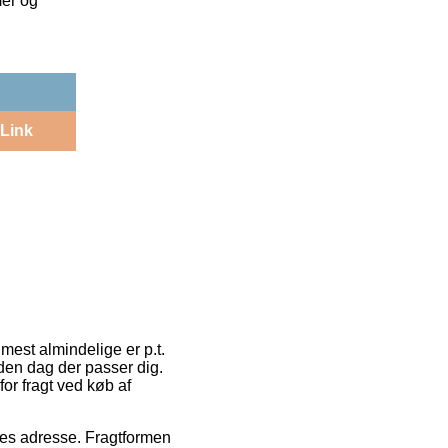
mer og
Link
mest almindelige er p.t.
 den dag der passer dig.
or fragt ved køb af
ejdes adresse. Fragtformen