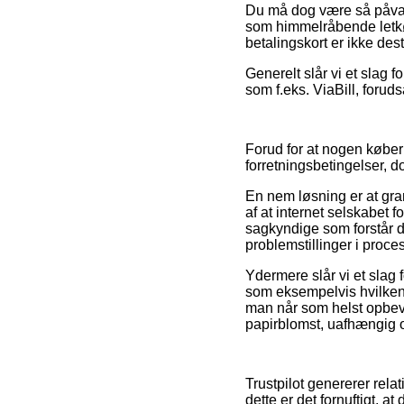
Du må dog være så påvagt
som himmelråbende letkøbt
betalingskort er ikke des
Generelt slår vi et slag
som f.eks. ViaBill, foru
Forud for at nogen købe
forretningsbetingelser, d
En nem løsning er at gr
af at internet selskabet 
sagkyndige som forstår d
problemstillinger i proce
Ydermere slår vi et slag 
som eksempelvis hvilken o
man når som helst opbev
papirblomst, uafhængig o
Trustpilot genererer rel
dette er det fornuftigt,