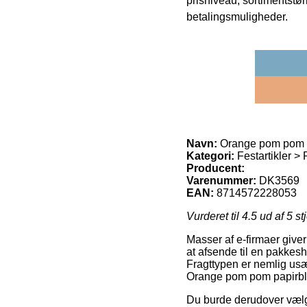
prisniveau, sortimentstø
betalingsmuligheder.
Navn:
Orange pom pom 
Kategori:
Festartikler 
Producent:
Varenummer:
DK3569
EAN:
8714572228053
Vurderet til
4.5
ud af 5 st
Masser af e-firmaer give
at afsende til en pakkesh
Fragttypen er nemlig usæ
Orange pom pom papirbl
Du burde derudover vælge a