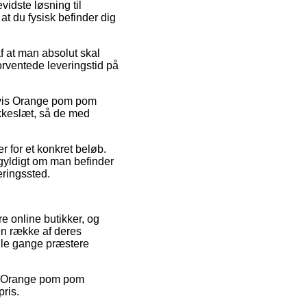
vidste løsning til
t du fysisk befinder dig
af at man absolut skal
orventede leveringstid på
elvis Orange pom pom
okkeslæt, så de med
r for et konkret beløb.
egyldigt om man befinder
eringssted.
re online butikker, og
en række af deres
ogle gange præstere
 på Orange pom pom
ris.