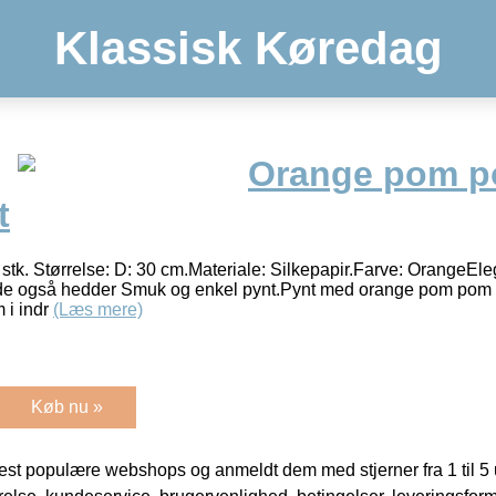
Klassisk Køredag
Orange pom 
t
tk. Størrelse: D: 30 cm.Materiale: Silkepapir.Farve: OrangeEl
 de også hedder Smuk og enkel pynt.Pynt med orange pom pom b
m i indr
(Læs mere)
Køb nu »
t populære webshops og anmeldt dem med stjerner fra 1 til 5 ud