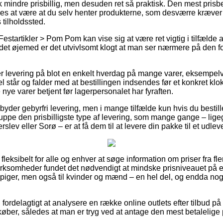
k mindre prisbillig, men desuden ret så praktisk. Den mest prisbe
es at være at du selv henter produkterne, som desværre kræver a
tilholdssted.
estartikler > Pom Pom kan vise sig at være ret vigtig i tilfælde 
i det øjemed er det utvivlsomt klogt at man ser nærmere på den f
ver levering på blot en enkelt hverdag på mange varer, eksemp
l står og falder med at bestillingen indsendes før et konkret kl
 nye varer betjent før lagerpersonalet har fyraften.
yder gebyrfri levering, men i mange tilfælde kun hvis du bestille
nuppe den prisbilligste type af levering, som mange gange – lig
slev eller Sorø – er at få dem til at levere din pakke til et udlev
fleksibelt for alle og enhver at søge information om priser fra fle
t virksomheder fundet det nødvendigt at mindske prisniveauet på 
g piger, men også til kvinder og mænd – en hel del, og endda n
g fordelagtigt at analysere en række online outlets efter tilbud
øber, således at man er tryg ved at antage den mest betalelige p