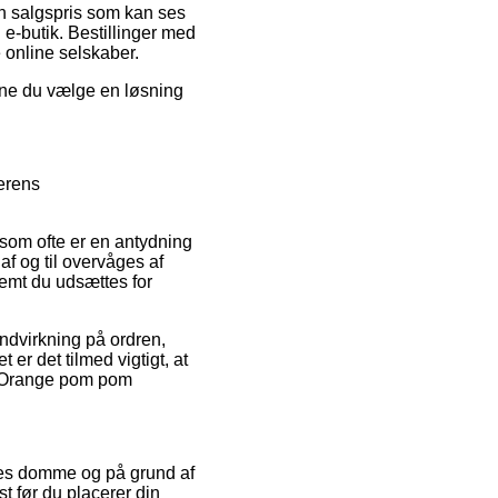
en salgspris som kan ses
 e-butik. Bestillinger med
 online selskaber.
unne du vælge en løsning
erens
som ofte er en antydning
af og til overvåges af
remt du udsættes for
indvirkning på ordren,
er det tilmed vigtigt, at
f Orange pom pom
eres domme og på grund af
t før du placerer din