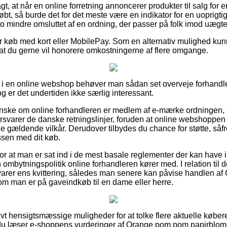
, at når en online forretning annoncerer produkter til salg for 
, så burde det for det meste være en indikator for en uoprigtig
to mindre omsluttet af en ordning, der passer på folk imod uægte
 for køb med kort eller MobilePay. Som en alternativ mulighed k
dsat du gerne vil honorere omkostningerne af flere omgange.
r i en online webshop behøver man sådan set overveje forhandl
og er det undertiden ikke særlig interessant.
anske om online forhandleren er medlem af e-mærke ordningen, 
forsvarer de danske retningslinjer, foruden at online webshoppen 
e gældende vilkår. Derudover tilbydes du chance for støtte, såf
ssen med dit køb.
for at man er sat ind i de mest basale reglementer der kan have 
mbytningspolitik online forhandleren kører med. I relation til det 
arer ens kvittering, således man senere kan påvise handlen a
m man er på gaveindkøb til en dame eller herre.
ativt hensigtsmæssige muligheder for at tolke flere aktuelle køb
 at du læser e-shoppens vurderinger af Orange pom pom papirbloms