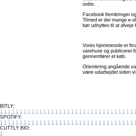
ordre.
Facebook frembringer også
Tilmed er der mange e-sh
bør udnyttes til at afveje
Vores hjemmeside er fina
varehuse og publicerer f
gennemfører et køb.
Orientering angående var
være udarbejdet siden vi
BITLY:
1
1
1
1
1
1
1
1
1
1
1
1
1
1
1
1
1
1
1
1
1
1
1
1
1
1
1
1
1
1
1
1
1
1
SPOTIFY:
1
1
1
1
1
1
1
1
1
1
1
1
1
1
1
1
1
1
1
1
1
1
1
1
1
1
1
1
1
1
1
1
1
1
CUTTLY BIO:
1