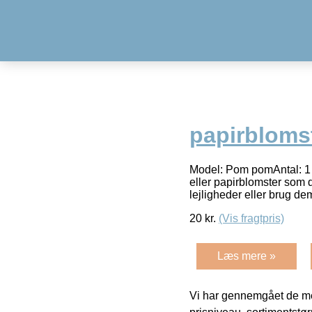
papirbloms
Model: Pom pomAntal: 1 s
eller papirblomster som
lejligheder eller brug de
20
kr.
(Vis fragtpris)
Læs mere »
Vi har gennemgået de mes