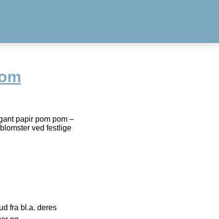
pom
egant papir pom pom –
lomster ved festlige
 fra bl.a. deres