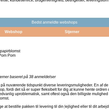
rrelse, kundeservice, brugervenlighed, betingelser, leveringsfor
Bedst anmeldte webshops
Webshop
Stjerner
papirblomst
> Pom Pom
jerner baseret på
38
anmeldelser
r på nuværende tidspunkt diverse leveringsmuligheder. En af de 
op, fordi det så er super fleksibelt for dig at kunne hente ordren
dvanlig uproblematisk, samt oftest også den billigste mulighed f
omst.
t bestille pakken til levering til din lejlighed eller til dit arb