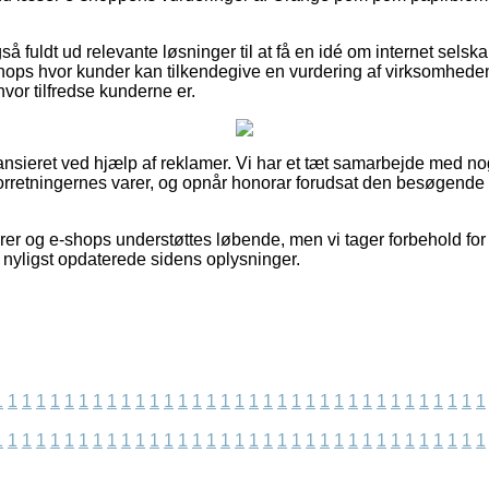
 fuldt ud relevante løsninger til at få en idé om internet selsk
ops hvor kunder kan tilkendegive en vurdering af virksomheden
 hvor tilfredse kunderne er.
nsieret ved hjælp af reklamer. Vi har et tæt samarbejde med nog
orretningernes varer, og opnår honorar forudsat den besøgende 
er og e-shops understøttes løbende, men vi tager forbehold for
 nyligst opdaterede sidens oplysninger.
1
1
1
1
1
1
1
1
1
1
1
1
1
1
1
1
1
1
1
1
1
1
1
1
1
1
1
1
1
1
1
1
1
1
1
1
1
1
1
1
1
1
1
1
1
1
1
1
1
1
1
1
1
1
1
1
1
1
1
1
1
1
1
1
1
1
1
1
1
1