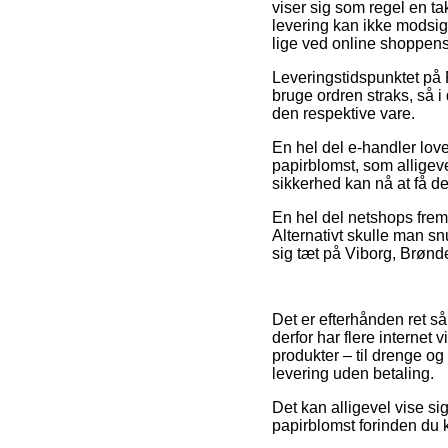
viser sig som regel en ta
levering kan ikke modsig
lige ved online shoppens 
Leveringstidspunktet på F
bruge ordren straks, så 
den respektive vare.
En hel del e-handler lo
papirblomst, som alligeve
sikkerhed kan nå at få de
En hel del netshops fremb
Alternativt skulle man s
sig tæt på Viborg, Brønder
Det er efterhånden ret så 
derfor har flere interne
produkter – til drenge o
levering uden betaling.
Det kan alligevel vise si
papirblomst forinden du k